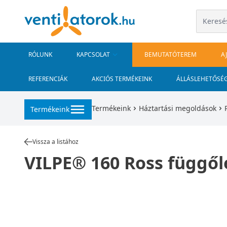
RÓLUNK
KAPCSOLAT
BEMUTATÓTEREM
A
REFERENCIÁK
AKCIÓS TERMÉKEINK
ÁLLÁSLEHETŐSÉ
Termékeink
Háztartási megoldások
Termékeink
Vissza a listához
VILPE® 160 Ross függől