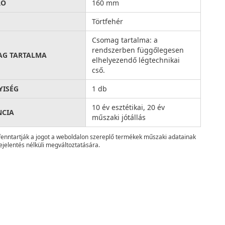
RŐ
160 mm
Törtfehér
Csomag tartalma: a
rendszerben függőlegesen
AG TARTALMA
elhelyezendő légtechnikai
cső.
ISÉG
1 db
10 év esztétikai, 20 év
NCIA
műszaki jótállás
fenntartják a jogot a weboldalon szereplő termékek műszaki adatainak
ejelentés nélküli megváltoztatására.