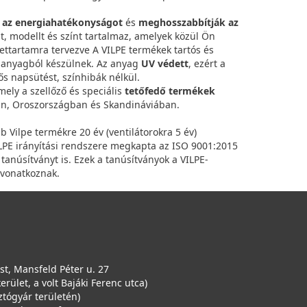
k az energiahatékonyságot
és
meghosszabbítják az
át, modellt és színt tartalmaz, amelyek közül Ön
lettartamra tervezve A VILPE termékek tartós és
t anyagból készülnek. Az anyag
UV védett
, ezért a
ős napsütést, színhibák nélkül.
mely a szellőző és speciális
tetőfedő termékek
n, Oroszországban és Skandináviában.
bb Vilpe termékre 20 év (ventilátorokra 5 év)
VILPE irányítási rendszere megkapta az ISO 9001:2015
anúsítványt is. Ezek a tanúsítványok a VILPE-
 vonatkoznak.
t, Mansfeld Péter u. 27
kerület, a volt Bajáki Ferenc utca)
ztógyár területén)