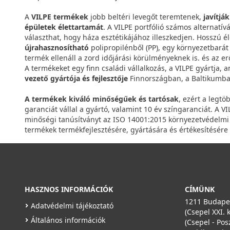
A
VILPE termékek
jobb beltéri levegőt teremtenek,
javítjá
épületek élettartamát
. A VILPE portfólió számos alternatív
választhat, hogy háza esztétikájához illeszkedjen. Hosszú é
újrahasznosítható
polipropilénből (PP), egy környezetbará
termék ellenáll a zord időjárási körülményeknek is. és az er
A termékeket egy finn családi vállalkozás, a VILPE gyártja, a
vezető gyártója és fejlesztője
Finnországban, a Baltikumba
A termékek kiváló minőségűek és tartósak
, ezért a legtö
garanciát vállal a gyártó, valamint 10 év színgaranciát. A 
minőségi tanúsítványt az ISO 14001:2015 környezetvédelmi t
termékek termékfejlesztésére, gyártására és értékesítésére
HASZNOS INFORMÁCIÓK
CÍMÜNK
1211 Budapes
Adatvédelmi tájékoztató
(Csepel XXI. 
Általános információk
(Csepel - Pos