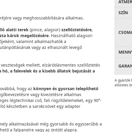
ÁTMÉ
SZÍN
réjére vagy meghosszabbítására alkalmas.
ló alatti terek
(pince, alagsor)
szellőztetésére
,
CSOM
zta károk megelőzésére
. Használható alagsori
őjeként, valamint alkalmazhatók a
utánpótlásának vagy az elhasznált levegő
MENNY
veszteségek mellett, elzáródásmentes szellőztetés
GARA
hó, a falevelek és a kisebb állatok bejutását a
A gyártók 
előzetes b
 továbbá, hogy az
könnyen és gyorsan telepíthető
vegőbevezetésre vagy kivezetésre alkalmas
leges légtechnikai cső, fali rögzítőelemeket, egy 90°-
újító készletben a sarokcsövet egy adapter
 amely alkalmazásával még gyorsabb és egyszerűbb a
lhető a falpanelre vagy az öntött alapra.