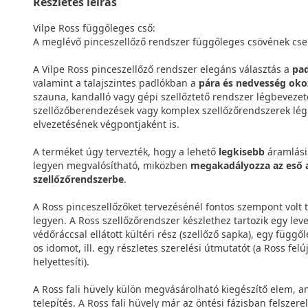
Részletes leírás
Vilpe Ross függőleges cső:
A meglévő pinceszellőző rendszer függőleges csövének cse
A Vilpe Ross pinceszellőző rendszer elegáns választás a
pad
valamint a talajszintes padlókban a
pára és nedvesség oko
szauna, kandalló vagy gépi szellőztető rendszer légbevezet
szellőzőberendezések vagy komplex szellőzőrendszerek lég
elvezetésének végpontjaként is.
A terméket úgy tervezték, hogy a lehető
legkisebb
áramlási 
legyen megvalósítható, miközben
megakadályozza az eső a 
szellőzőrendszerbe
.
A Ross pinceszellőzőket tervezésénél fontos szempont volt
legyen. A Ross szellőzőrendszer készlethez tartozik egy le
védőráccsal ellátott kültéri rész (szellőző sapka), egy függő
os idomot, ill. egy részletes szerelési útmutatót (a Ross fel
helyettesíti).
A Ross fali hüvely külön megvásárolható kiegészítő elem,
telepítés. A Ross fali hüvely már az öntési fázisban felszere