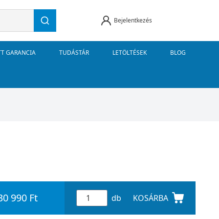
Bejelentkezés
TT GARANCIA
TUDÁSTÁR
LETÖLTÉSEK
BLOG
30 990 Ft
db
KOSÁRBA