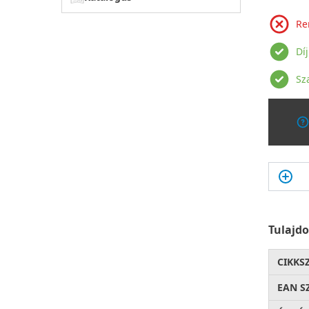
Re
Dí
Sz
Tulajd
CIKKS
EAN S