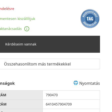
ndelésre
jmentesen kiszállítjuk
aktanácsadás
Kérdéseim vannak
Összehasonlítom más termékekkel
onságok
Nyomtatás
ZÁM
790470
ZÁM
6410457904709