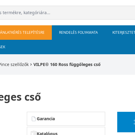
JÁNLATKÉRÉS TELEPÍTÉSRE
RENDELÉS FOLYAMATA
KITERJESZTE
GEK
Pince szellőzők
VILPE® 160 Ross függőleges cső
eges cső
Garancia
Katalógus