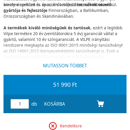
körülményeknek is. és az erős napsütést, színhibák nélkül.
amely a szellőző és speciális tetőfedő
termékek vezető
gyártója és fejlesztője
Finnországban, a Baltikumban,
Oroszországban és Skandináviában.
A termékek kiváló minőségűek és tartósak
, ezért a legtöbb
Vilpe termékre 20 év (ventilátorokra 5 év) garanciát vállal a
gyártó, valamint 10 év színgaranciát. A VILPE irányítási
rendszere megkapta az ISO 9001:2015 minőségi tanúsítványt
az ISO 14001:2015 környezetvédelmi tanúsítványt is. Ezek a
tanúsítványok a VILPE-termékek termékfejlesztésére,
gyártására és értékesítésére vonatkoznak.
MUTASSON TÖBBET
51 990 Ft
db
KOSÁRBA
Rendelésre