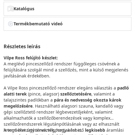
Katalógus
Termékbemutató videó
Részletes leírás
Vilpe Ross felújító készlet:
A meglévő pinceszellőző rendszer függőleges csövének a
felújítására szolgál mind a szellőzés, mint a külső megjelenés
javításának érdekében.
A Vilpe Ross pinceszellőző rendszer elegáns választás a
padló
alatti terek
(pince, alagsor)
szellőztetésére
, valamint a
talajszintes padlókban a
pára és nedvesség okozta károk
megelőzésére
. Használható alagsori szauna, kandalló vagy
gépi szellőztető rendszer légbevezetőjeként, valamint
alkalmazhatók a szellőzőberendezések vagy komplex
szellőzőrendszerek légutánpótlásának vagy az elhasznált
levegő elvezetésének végpontjaként is.
A terméket úgy tervezték, hogy a lehető
legkisebb
áramlási