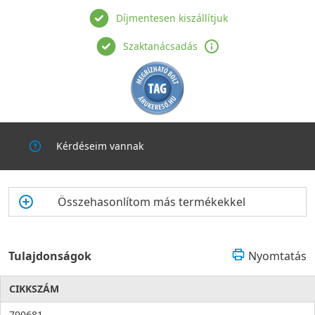
Díjmentesen kiszállítjuk
Szaktanácsadás
Kérdéseim vannak
Összehasonlítom más termékekkel
Tulajdonságok
Nyomtatás
CIKKSZÁM
790681