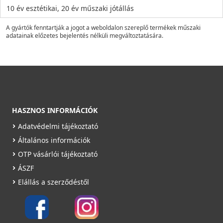
10 év esztétikai, 20 év műszaki jótállás
A gyártók fenntartják a jogot a weboldalon szereplő termékek műszaki
adatainak előzetes bejelentés nélküli megváltoztatására.
HASZNOS INFORMÁCIÓK
Adatvédelmi tájékoztató
Általános információk
OTP vásárlói tájékoztató
ÁSZF
Elállás a szerződéstől