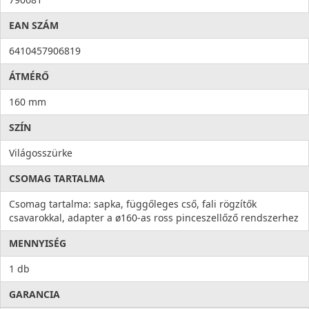
EAN SZÁM
6410457906819
ÁTMÉRŐ
160 mm
SZÍN
Világosszürke
CSOMAG TARTALMA
Csomag tartalma: sapka, függőleges cső, fali rögzítők
csavarokkal, adapter a ø160-as ross pinceszellőző rendszerhez
MENNYISÉG
1 db
GARANCIA