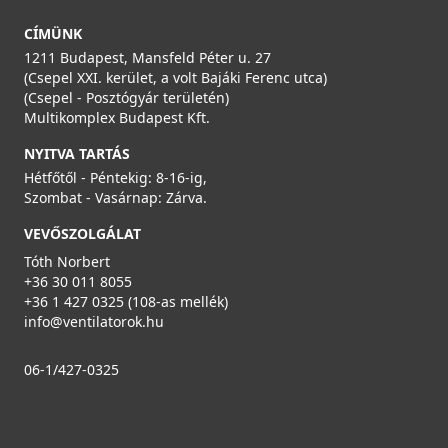
CÍMÜNK
1211 Budapest, Mansfeld Péter u. 27
(Csepel XXI. kerület, a volt Bajáki Ferenc utca)
(Csepel - Posztógyár területén)
Multikomplex Budapest Kft.
NYITVA TARTÁS
Hétfőtől - Péntekig: 8-16-ig,
Szombat - Vasárnap: Zárva.
VEVŐSZOLGÁLAT
Tóth Norbert
+36 30 011 8055
+36 1 427 0325 (108-as mellék)
info@ventilatorok.hu
06-1/427-0325