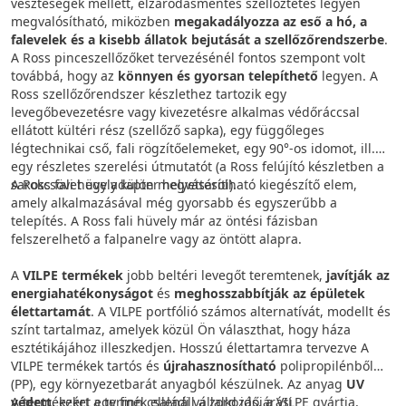
veszteségek mellett, elzáródásmentes szellőztetés legyen
megvalósítható, miközben
megakadályozza az eső a hó, a
falevelek és a kisebb állatok bejutását a szellőzőrendszerbe
.
A Ross pinceszellőzőket tervezésénél fontos szempont volt
továbbá, hogy az
könnyen és gyorsan telepíthető
legyen. A
Ross szellőzőrendszer készlethez tartozik egy
levegőbevezetésre vagy kivezetésre alkalmas védőráccsal
ellátott kültéri rész (szellőző sapka), egy függőleges
légtechnikai cső, fali rögzítőelemeket, egy 90°-os idomot, ill.
egy részletes szerelési útmutatót (a Ross felújító készletben a
sarokcsövet egy adapter helyettesíti).
A Ross fali hüvely külön megvásárolható kiegészítő elem,
amely alkalmazásával még gyorsabb és egyszerűbb a
telepítés. A Ross fali hüvely már az öntési fázisban
felszerelhető a falpanelre vagy az öntött alapra.
A
VILPE termékek
jobb beltéri levegőt teremtenek,
javítják az
energiahatékonyságot
és
meghosszabbítják az épületek
élettartamát
. A VILPE portfólió számos alternatívát, modellt és
színt tartalmaz, amelyek közül Ön választhat, hogy háza
esztétikájához illeszkedjen. Hosszú élettartamra tervezve A
VILPE termékek tartós és
újrahasznosítható
polipropilénből
(PP), egy környezetbarát anyagból készülnek. Az anyag
UV
védett
A termékeket egy finn családi vállalkozás, a VILPE gyártja,
, ezért a termék ellenáll a zord időjárási