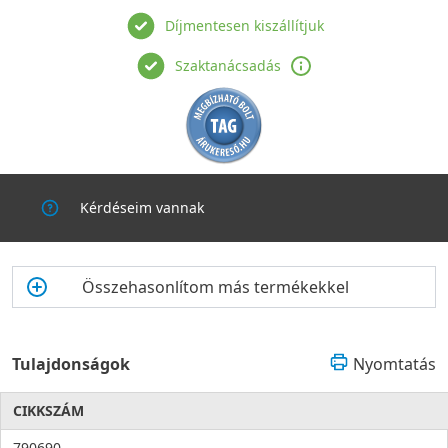
Díjmentesen kiszállítjuk
Szaktanácsadás
Kérdéseim vannak
Összehasonlítom más termékekkel
Tulajdonságok
Nyomtatás
CIKKSZÁM
790690