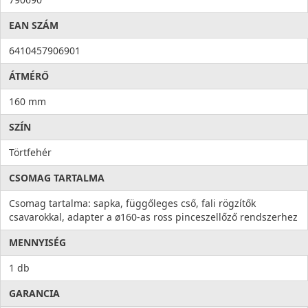
EAN SZÁM
6410457906901
ÁTMÉRŐ
160 mm
SZÍN
Törtfehér
CSOMAG TARTALMA
Csomag tartalma: sapka, függőleges cső, fali rögzítők
csavarokkal, adapter a ø160-as ross pinceszellőző rendszerhez
MENNYISÉG
1 db
GARANCIA