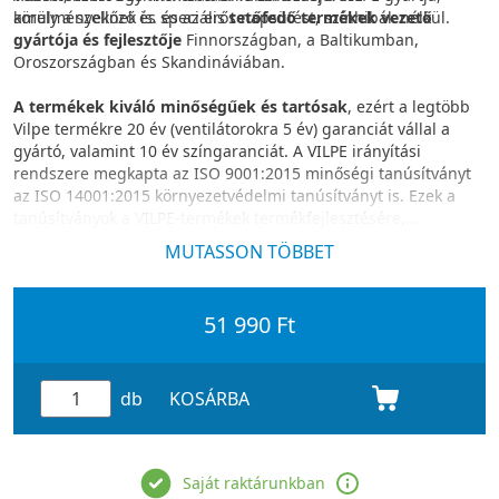
körülményeknek is. és az erős napsütést, színhibák nélkül.
amely a szellőző és speciális
tetőfedő termékek vezető
gyártója és fejlesztője
Finnországban, a Baltikumban,
Oroszországban és Skandináviában.
A termékek kiváló minőségűek és tartósak
, ezért a legtöbb
Vilpe termékre 20 év (ventilátorokra 5 év) garanciát vállal a
gyártó, valamint 10 év színgaranciát. A VILPE irányítási
rendszere megkapta az ISO 9001:2015 minőségi tanúsítványt
az ISO 14001:2015 környezetvédelmi tanúsítványt is. Ezek a
tanúsítványok a VILPE-termékek termékfejlesztésére,
gyártására és értékesítésére vonatkoznak.
MUTASSON TÖBBET
51 990 Ft
db
KOSÁRBA
Saját raktárunkban