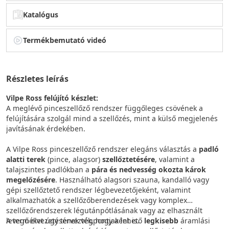
Katalógus
Termékbemutató videó
Részletes leírás
Vilpe Ross felújító készlet:
A meglévő pinceszellőző rendszer függőleges csövének a
felújítására szolgál mind a szellőzés, mint a külső megjelenés
javításának érdekében.
A Vilpe Ross pinceszellőző rendszer elegáns választás a
padló
alatti terek
(pince, alagsor)
szellőztetésére
, valamint a
talajszintes padlókban a
pára és nedvesség okozta károk
megelőzésére
. Használható alagsori szauna, kandalló vagy
gépi szellőztető rendszer légbevezetőjeként, valamint
alkalmazhatók a szellőzőberendezések vagy komplex
szellőzőrendszerek légutánpótlásának vagy az elhasznált
levegő elvezetésének végpontjaként is.
A terméket úgy tervezték, hogy a lehető
legkisebb
áramlási