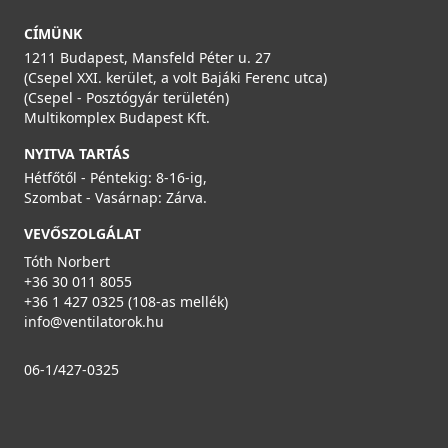
CÍMÜNK
1211 Budapest, Mansfeld Péter u. 27
(Csepel XXI. kerület, a volt Bajáki Ferenc utca)
(Csepel - Posztógyár területén)
Multikomplex Budapest Kft.
NYITVA TARTÁS
Hétfőtől - Péntekig: 8-16-ig,
Szombat - Vasárnap: Zárva.
VEVŐSZOLGÁLAT
Tóth Norbert
+36 30 011 8055
+36 1 427 0325 (108-as mellék)
info@ventilatorok.hu
06-1/427-0325