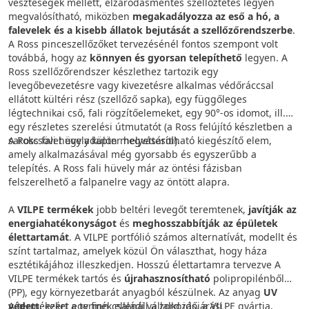
veszteségek mellett, elzáródásmentes szellőztetés legyen
megvalósítható, miközben
megakadályozza az eső a hó, a
falevelek és a kisebb állatok bejutását a szellőzőrendszerbe
.
A Ross pinceszellőzőket tervezésénél fontos szempont volt
továbbá, hogy az
könnyen és gyorsan telepíthető
legyen. A
Ross szellőzőrendszer készlethez tartozik egy
levegőbevezetésre vagy kivezetésre alkalmas védőráccsal
ellátott kültéri rész (szellőző sapka), egy függőleges
légtechnikai cső, fali rögzítőelemeket, egy 90°-os idomot, ill.
egy részletes szerelési útmutatót (a Ross felújító készletben a
sarokcsövet egy adapter helyettesíti).
A Ross fali hüvely külön megvásárolható kiegészítő elem,
amely alkalmazásával még gyorsabb és egyszerűbb a
telepítés. A Ross fali hüvely már az öntési fázisban
felszerelhető a falpanelre vagy az öntött alapra.
A
VILPE termékek
jobb beltéri levegőt teremtenek,
javítják az
energiahatékonyságot
és
meghosszabbítják az épületek
élettartamát
. A VILPE portfólió számos alternatívát, modellt és
színt tartalmaz, amelyek közül Ön választhat, hogy háza
esztétikájához illeszkedjen. Hosszú élettartamra tervezve A
VILPE termékek tartós és
újrahasznosítható
polipropilénből
(PP), egy környezetbarát anyagból készülnek. Az anyag
UV
védett
A termékeket egy finn családi vállalkozás, a VILPE gyártja,
, ezért a termék ellenáll a zord időjárási