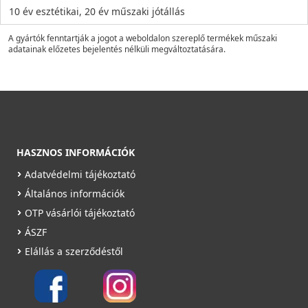
10 év esztétikai, 20 év műszaki jótállás
A gyártók fenntartják a jogot a weboldalon szereplő termékek műszaki
adatainak előzetes bejelentés nélküli megváltoztatására.
HASZNOS INFORMÁCIÓK
Adatvédelmi tájékoztató
Általános információk
OTP vásárlói tájékoztató
ÁSZF
Elállás a szerződéstől