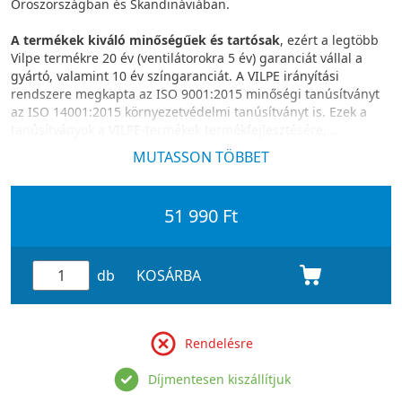
Oroszországban és Skandináviában.
A termékek kiváló minőségűek és tartósak
, ezért a legtöbb
Vilpe termékre 20 év (ventilátorokra 5 év) garanciát vállal a
gyártó, valamint 10 év színgaranciát. A VILPE irányítási
rendszere megkapta az ISO 9001:2015 minőségi tanúsítványt
az ISO 14001:2015 környezetvédelmi tanúsítványt is. Ezek a
tanúsítványok a VILPE-termékek termékfejlesztésére,
gyártására és értékesítésére vonatkoznak.
MUTASSON TÖBBET
51 990 Ft
db
KOSÁRBA
Rendelésre
Díjmentesen kiszállítjuk