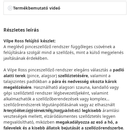
Termékbemutató videó
Részletes leírás
Vilpe Ross felújító készlet:
A meglévő pinceszellőző rendszer függőleges csövének a
felújítására szolgál mind a szellőzés, mint a külső megjelenés
javításának érdekében.
A Vilpe Ross pinceszellőző rendszer elegáns választás a
padló
alatti terek
(pince, alagsor)
szellőztetésére
, valamint a
talajszintes padlókban a
pára és nedvesség okozta károk
megelőzésére
. Használható alagsori szauna, kandalló vagy
gépi szellőztető rendszer légbevezetőjeként, valamint
alkalmazhatók a szellőzőberendezések vagy komplex
szellőzőrendszerek légutánpótlásának vagy az elhasznált
levegő elvezetésének végpontjaként is.
A terméket úgy tervezték, hogy a lehető
legkisebb
áramlási
veszteségek mellett, elzáródásmentes szellőztetés legyen
megvalósítható, miközben
megakadályozza az eső a hó, a
falevelek és a kisebb állatok bejutását a szellőzőrendszerbe
.