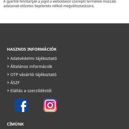
A gyártók fenntartják a jogot a weboldalon szereplő termékek műszaki
adatainak előzetes bejelentés nélküli megváltoztatására.
HASZNOS INFORMÁCIÓK
Adatvédelmi tájékoztató
Általános információk
OTP vásárlói tájékoztató
ÁSZF
Elállás a szerződéstől
CÍMÜNK