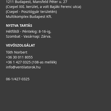
1211 Budapest, Mansfeld Péter u. 27
(Csepel XXI. kerület, a volt Bajáki Ferenc utca)
(Csepel - Posztógyár területén)
Multikomplex Budapest Kft.
NYITVA TARTÁS
Hétfőtől - Péntekig: 8-16-ig,
Szombat - Vasárnap: Zárva.
VEVŐSZOLGÁLAT
Tóth Norbert
+36 30 011 8055
+36 1 427 0325 (108-as mellék)
info@ventilatorok.hu
06-1/427-0325