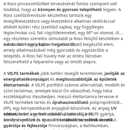
A Ross pinceszellőzőket tervezésénél fontos szempont volt
továbbá, hogy az
könnyen és gyorsan telepíthető
legyen. A
Ross szellőzőrendszer készlethez tartozik egy
levegőbevezetésre vagy kivezetésre alkalmas védőráccsal
ellátott kültéri rész (szellőző sapka), egy függőleges
légtechnikai cső, fali rögzítőelemeket, egy 90°-os idomot, ill.
egy részletes szerelési útmutatót (a Ross felújító készletben a
sarokcsövet egy adapter helyettesíti).
A Ross fali hüvely külön megvásárolható kiegészítő elem,
amely alkalmazásával még gyorsabb és egyszerűbb a
telepítés. A Ross fali hüvely már az öntési fázisban
felszerelhető a falpanelre vagy az öntött alapra.
A
VILPE termékek
jobb beltéri levegőt teremtenek,
javítják az
energiahatékonyságot
és
meghosszabbítják az épületek
élettartamát
. A VILPE portfólió számos alternatívát, modellt és
színt tartalmaz, amelyek közül Ön választhat, hogy háza
esztétikájához illeszkedjen. Hosszú élettartamra tervezve A
VILPE termékek tartós és
újrahasznosítható
polipropilénből
(PP), egy környezetbarát anyagból készülnek. Az anyag
UV
védett
A termékeket egy finn családi vállalkozás, a VILPE gyártja,
, ezért a termék ellenáll a zord időjárási
körülményeknek is. és az erős napsütést, színhibák nélkül.
amely a szellőző és speciális
tetőfedő termékek vezető
gyártója és fejlesztője
Finnországban, a Baltikumban,