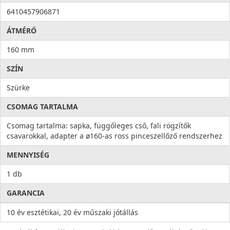
6410457906871
ÁTMÉRŐ
160 mm
SZÍN
Szürke
CSOMAG TARTALMA
Csomag tartalma: sapka, függőleges cső, fali rögzítők
csavarokkal, adapter a ø160-as ross pinceszellőző rendszerhez
MENNYISÉG
1 db
GARANCIA
10 év esztétikai, 20 év műszaki jótállás