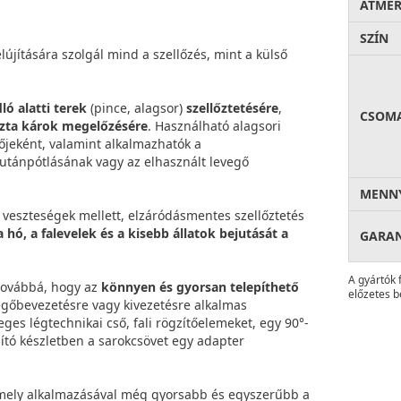
ÁTMÉ
SZÍN
újítására szolgál mind a szellőzés, mint a külső
ló alatti terek
(pince, alagsor)
szellőztetésére
,
CSOM
zta károk megelőzésére
. Használható alagsori
őjeként, valamint alkalmazhatók a
utánpótlásának vagy az elhasznált levegő
MENNY
veszteségek mellett, elzáródásmentes szellőztetés
hó, a falevelek és a kisebb állatok bejutását a
GARA
A gyártók 
 továbbá, hogy az
könnyen és gyorsan telepíthető
előzetes b
vegőbevezetésre vagy kivezetésre alkalmas
leges légtechnikai cső, fali rögzítőelemeket, egy 90°-
újító készletben a sarokcsövet egy adapter
 amely alkalmazásával még gyorsabb és egyszerűbb a