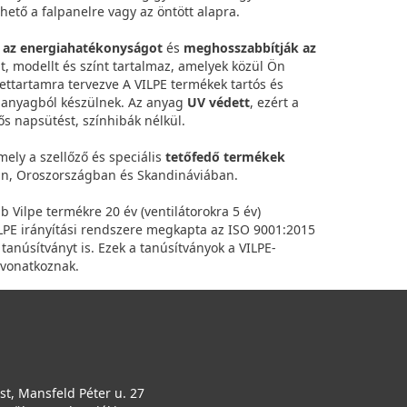
lhető a falpanelre vagy az öntött alapra.
k az energiahatékonyságot
és
meghosszabbítják az
át, modellt és színt tartalmaz, amelyek közül Ön
lettartamra tervezve A VILPE termékek tartós és
t anyagból készülnek. Az anyag
UV védett
, ezért a
ős napsütést, színhibák nélkül.
mely a szellőző és speciális
tetőfedő termékek
n, Oroszországban és Skandináviában.
bb Vilpe termékre 20 év (ventilátorokra 5 év)
VILPE irányítási rendszere megkapta az ISO 9001:2015
anúsítványt is. Ezek a tanúsítványok a VILPE-
 vonatkoznak.
t, Mansfeld Péter u. 27