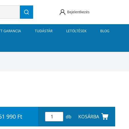
Bejelentkezés
TT GARANCIA
TUDÁSTÁR
LETÖLTÉSEK
BLOG
51 990 Ft
db
KOSÁRBA