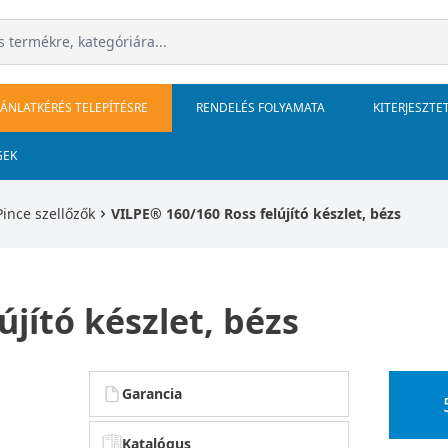
JÁNLATKÉRÉS TELEPÍTÉSRE
RENDELÉS FOLYAMATA
KITERJESZTE
GEK
Pince szellőzők
VILPE® 160/160 Ross felújító készlet, bézs
jító készlet, bézs
Garancia
Katalógus