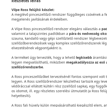
Részletes leírás
Vilpe Ross felújító készlet:
A meglévő pinceszellőző rendszer függőleges csövének a fel
megjelenés javításának érdekében.
A Vilpe Ross pinceszellőző rendszer elegáns választás a
pad
valamint a talajszintes padlókban a
pára és nedvesség oko
szauna, kandalló vagy gépi szellőztető rendszer légbevezet
szellőzőberendezések vagy komplex szellőzőrendszerek lég
elvezetésének végpontjaként is.
A terméket úgy tervezték, hogy a lehető
legkisebb
áramlási 
legyen megvalósítható, miközben
megakadályozza az eső a 
szellőzőrendszerbe
.
A Ross pinceszellőzőket tervezésénél fontos szempont volt
legyen. A Ross szellőzőrendszer készlethez tartozik egy le
védőráccsal ellátott kültéri rész (szellőző sapka), egy függő
os idomot, ill. egy részletes szerelési útmutatót (a Ross fel
helyettesíti).
A Ross fali hüvely külön megvásárolható kiegészítő elem,