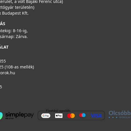
kerület, a volt Bajáki Ferenc utca)
ztógyár területén)
 Budapest Kft.
TÁS
ntekig: 8-16-ig,
sárnap: Zárva.
ÁLAT
055
25 (108-as mellék)
torok.hu
5