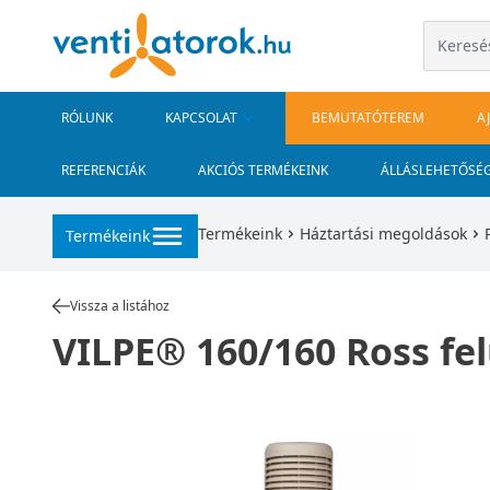
RÓLUNK
KAPCSOLAT
BEMUTATÓTEREM
A
REFERENCIÁK
AKCIÓS TERMÉKEINK
ÁLLÁSLEHETŐSÉ
Termékeink
Háztartási megoldások
Termékeink
Vissza a listához
VILPE® 160/160 Ross felú