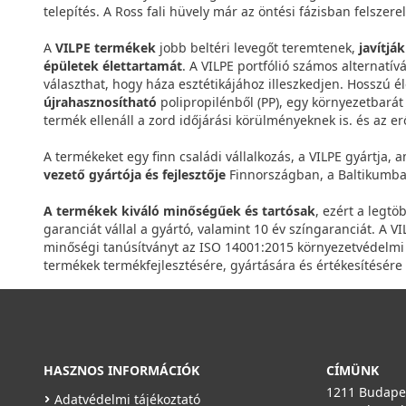
telepítés. A Ross fali hüvely már az öntési fázisban felszere
A
VILPE termékek
jobb beltéri levegőt teremtenek,
javítjá
épületek élettartamát
. A VILPE portfólió számos alternatív
választhat, hogy háza esztétikájához illeszkedjen. Hosszú é
újrahasznosítható
polipropilénből (PP), egy környezetbará
termék ellenáll a zord időjárási körülményeknek is. és az er
A termékeket egy finn családi vállalkozás, a VILPE gyártja, a
vezető gyártója és fejlesztője
Finnországban, a Baltikumba
A termékek kiváló minőségűek és tartósak
, ezért a legtö
garanciát vállal a gyártó, valamint 10 év színgaranciát. A 
minőségi tanúsítványt az ISO 14001:2015 környezetvédelmi t
termékek termékfejlesztésére, gyártására és értékesítésére
HASZNOS INFORMÁCIÓK
CÍMÜNK
1211 Budapes
Adatvédelmi tájékoztató