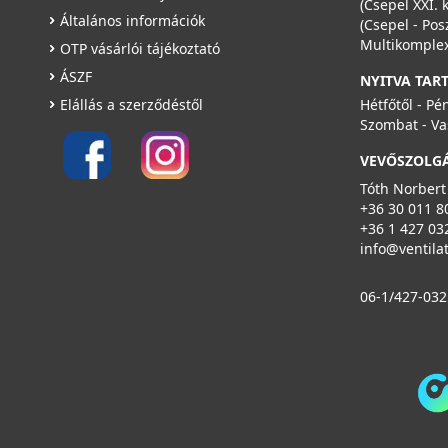
(Csepel XXI. 
Általános információk
(Csepel - Pos
Multikomplex
OTP vásárlói tájékoztató
ÁSZF
NYITVA TAR
Elállás a szerződéstől
Hétfőtől - Pé
Szombat - Va
VEVŐSZOLG
Tóth Norbert
+36 30 011 8
+36 1 427 03
info@ventila
06-1/427-032