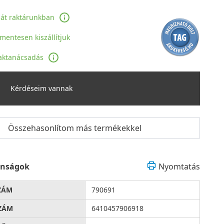
ját raktárunkban
jmentesen kiszállítjuk
aktanácsadás
Kérdéseim vannak
Összehasonlítom más termékekkel
onságok
Nyomtatás
ZÁM
790691
ZÁM
6410457906918