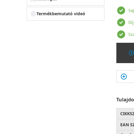
Sa
Termékbemutató videó
Dí
Sz
Tulajd
CIKKS
EAN S