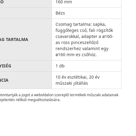
RŐ
160 mm
Bézs
Csomag tartalma: sapka,
függőleges cső, fali rögzítők
csavarokkal, adapter a ø160-
AG TARTALMA
as ross pinceszellőző
rendszerhez valamint egy
ø160 mm-es csőhöz.
ISÉG
1 db
10 év esztétikai, 20 év
NCIA
műszaki jótállás
fenntartják a jogot a weboldalon szereplő termékek műszaki adatainak
ejelentés nélküli megváltoztatására.