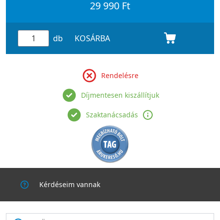
29 990 Ft
db
KOSÁRBA
Rendelésre
Díjmentesen kiszállítjuk
Szaktanácsadás
Kérdéseim vannak