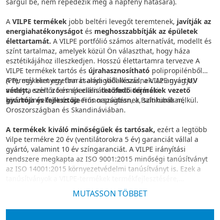
sárgul be, nem repedezik meg a napfény hatására).
A
VILPE termékek
jobb beltéri levegőt teremtenek,
javítják az
energiahatékonyságot
és
meghosszabbítják az épületek
élettartamát.
A VILPE portfólió számos alternatívát, modellt és
színt tartalmaz, amelyek közül Ön választhat, hogy háza
esztétikájához illeszkedjen. Hosszú élettartamra tervezve A
VILPE termékek tartós és
újrahasznosítható
polipropilénből
(PP), egy környezetbarát anyagból készülnek. Az anyag
A termékeket egy finn családi vállalkozás, a VILPE gyártja,
UV
védett,
amely a szellőző és speciális
ezért a termék ellenáll a zord időjárási
tetőfedő termékek vezető
körülményeknek és az erős napsütésnek, színhibák nélkül.
gyártója és fejlesztője
Finnországban, a Baltikumban,
Oroszországban és Skandináviában.
A termékek kiváló minőségűek és tartósak,
ezért a legtöbb
Vilpe termékre 20 év (ventilátorokra 5 év) garanciát vállal a
gyártó, valamint 10 év színgaranciát. A VILPE irányítási
rendszere megkapta az ISO 9001:2015 minőségi tanúsítványt
az ISO 14001:2015 környezetvédelmi tanúsítványt is. Ezek a
tanúsítványok a VILPE-termékek termékfejlesztésére,
gyártására és értékesítésére vonatkoznak.
MUTASSON TÖBBET