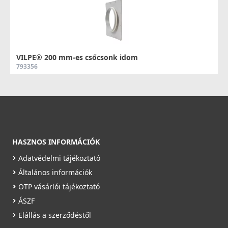
VILPE® 200 mm-es csőcsonk idom
793356
11 990 Ft
Saját raktárunkban
Részletek
HASZNOS INFORMÁCIÓK
Adatvédelmi tájékoztató
Általános információk
OTP vásárlói tájékoztató
ÁSZF
VILPE® 315 mm-es csőcsonk idom
Elállás a szerződéstől
793358