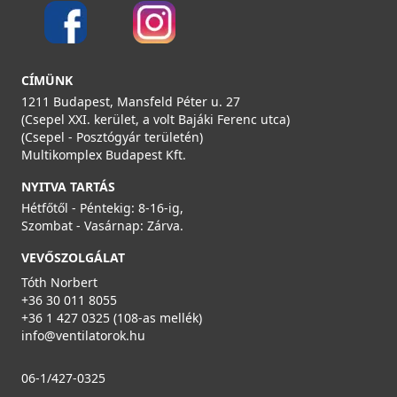
11 990 Ft
12 990 Ft
Saját raktárunkban
CÍMÜNK
1211 Budapest, Mansfeld Péter u. 27
Részletek
(Csepel XXI. kerület, a volt Bajáki Ferenc utca)
(Csepel - Posztógyár területén)
Multikomplex Budapest Kft.
NYITVA TARTÁS
Hétfőtől - Péntekig: 8-16-ig,
Szombat - Vasárnap: Zárva.
VEVŐSZOLGÁLAT
Tóth Norbert
+36 30 011 8055
+36 1 427 0325 (108-as mellék)
info@ventilatorok.hu
06-1/427-0325