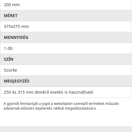
200 mm
MÉRET
375x375 mm
MENNYISÉG
1 db
SZÍN
Szürke
MEGJEGYZÉS
250 és 315 mm átmérő esetén is használható
A gyártók fenntartják a jogot a weboldalon szereplő termékek műszaki
adatainak előzetes bejelentés nélküli megváltoztatására.