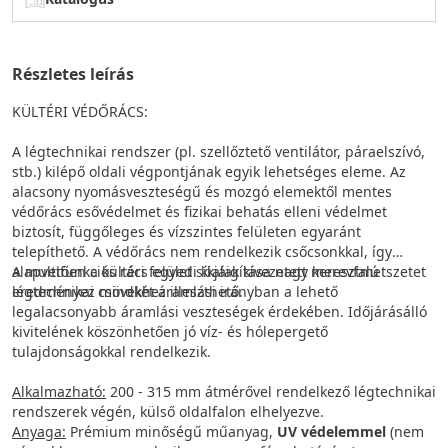
Részletes leírás
KÜLTÉRI VÉDŐRÁCS:
A légtechnikai rendszer (pl. szellőztető ventilátor, páraelszívó,
stb.) kilépő oldali végpontjának egyik lehetséges eleme. Az
alacsony nyomásveszteségű és mozgó elemektől mentes
védőrács esővédelmet és fizikai behatás elleni védelmet
biztosít, függőleges és vízszintes felületen egyaránt
telepíthető. A védőrács nem rendelkezik csőcsonkkal, így
alapvetően a kültéri felület síkjáig kivezetett merevfalú
A multifunkciós rács egyedi kialakítása nagy keresztmetszetet
légtechnikai csövekhez illeszthető.
eredményez mindkét áramlási irányban a lehető
legalacsonyabb áramlási veszteségek érdekében. Időjárásálló
kivitelének köszönhetően jó víz- és hólepergető
tulajdonságokkal rendelkezik.
Alkalmazható:
200 - 315 mm átmérővel rendelkező légtechnikai
rendszerek végén, külső oldalfalon elhelyezve.
Anyaga:
Prémium minőségű műanyag,
UV védelemmel
(nem