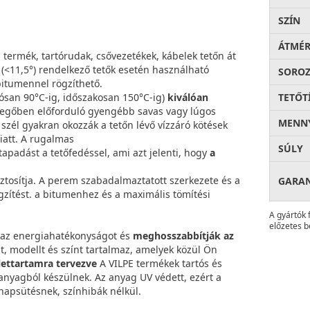
SZÍN
ÁTMÉ
termék, tartórudak, csővezetékek, kábelek tetőn át
l (<11,5°) rendelkező tetők esetén használható
SOROZ
 bitumennel rögzíthető.
ósan 90°C-ig, időszakosan 150°C-ig)
kiválóan
TETŐT
levegőben előforduló gyengébb savas vagy lúgos
MENNY
zél gyakran okozzák a tetőn lévő vízzáró kötések
att. A rugalmas
SÚLY
apadást a tetőfedéssel, ami azt jelenti, hogy
a
ztosítja. A perem szabadalmaztatott szerkezete és a
GARA
gzítést. a bitumenhez és a maximális tömítési
A gyártók 
előzetes b
k az energiahatékonyságot és
meghosszabbítják az
át, modellt és színt tartalmaz, amelyek közül Ön
lettartamra tervezve
A VILPE termékek tartós és
 anyagból készülnek. Az anyag UV védett, ezért a
 napsütésnek, színhibák nélkül.