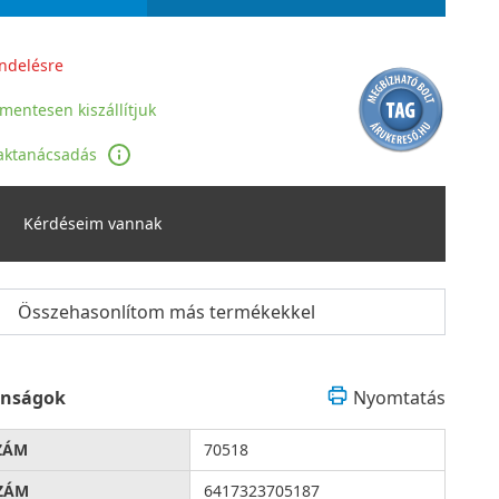
ndelésre
jmentesen kiszállítjuk
aktanácsadás
Kérdéseim vannak
Összehasonlítom más termékekkel
onságok
Nyomtatás
ZÁM
70518
ZÁM
6417323705187