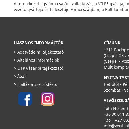
A termékeket egy finn családi vállalkozás, a VILPE gyártja, 
vezető gyártója és fejlesztője Finnországban, a Baltikumb
HASZNOS INFORMÁCIÓK
CÍMÜNK
1211 Budapes
Adatvédelmi tájékoztató
(Csepel XXI. 
Általános információk
(Csepel - Pos
Multikomplex
OTP vásárlói tájékoztató
ÁSZF
NYITVA TAR
Elállás a szerződéstől
Hétfőtől - Pé
Szombat - Va
VEVŐSZOLG
Tóth Norbert
+36 30 011 8
+36 1 427 03
info@ventila