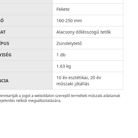
Fekete
RŐ
160-250 mm
AT
Alacsony dőlésszögű tetők
ÍPUS
Zsindelytető
ISÉG
1 db
1.63 kg
10 év esztétikai, 20 év
NCIA
műszaki jótállás
fenntartják a jogot a weboldalon szereplő termékek műszaki adatainak
ejelentés nélküli megváltoztatására.