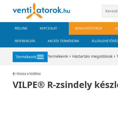
RÓLUNK
KAPCSOLAT
BEMUTATÓTEREM
A
REFERENCIÁK
AKCIÓS TERMÉKEINK
ÁLLÁSLEHETŐSÉ
Termékeink
Háztartási megoldások
Termékeink
Vissza a listához
VILPE® R-zsindely készl