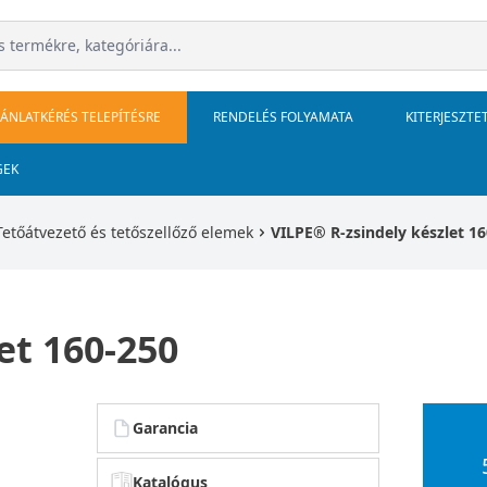
JÁNLATKÉRÉS TELEPÍTÉSRE
RENDELÉS FOLYAMATA
KITERJESZTE
GEK
Tetőátvezető és tetőszellőző elemek
VILPE® R-zsindely készlet 1
et 160-250
Garancia
Katalógus