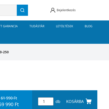
Bejelentkezés
TT GARANCIA
TUDÁSTÁR
LETÖLTÉSEK
BLOG
60-250
61 990 Ft
db
KOSÁRBA
59 990 Ft