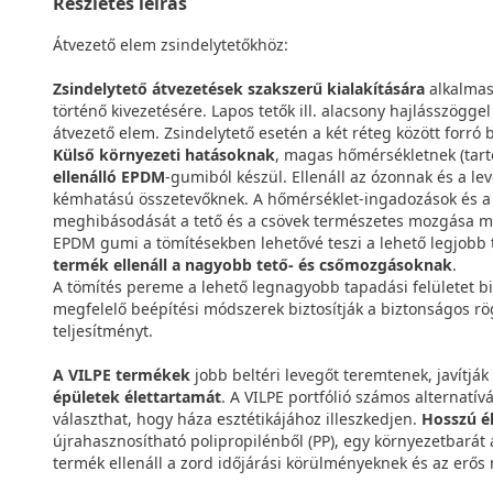
Részletes leírás
Átvezető elem zsindelytetőkhöz:
Zsindelytető átvezetések szakszerű kialakítására
alkalmas 
történő kivezetésére. Lapos tetők ill. alacsony hajlásszögge
átvezető elem. Zsindelytető esetén a két réteg között forró
Külső környezeti hatásoknak
, magas hőmérsékletnek (tart
ellenálló EPDM
-gumiból készül. Ellenáll az ózonnak és a 
kémhatású összetevőknek. A hőmérséklet-ingadozások és a s
meghibásodását a tető és a csövek természetes mozgása mi
EPDM gumi a tömítésekben lehetővé teszi a lehető legjobb t
termék ellenáll a nagyobb tető- és csőmozgásoknak
.
A tömítés pereme a lehető legnagyobb tapadási felületet bi
megfelelő beépítési módszerek biztosítják a biztonságos rö
teljesítményt.
A VILPE termékek
jobb beltéri levegőt teremtenek, javítjá
épületek élettartamát
. A VILPE portfólió számos alternatív
választhat, hogy háza esztétikájához illeszkedjen.
Hosszú é
újrahasznosítható polipropilénből (PP), egy környezetbarát
termék ellenáll a zord időjárási körülményeknek és az erős