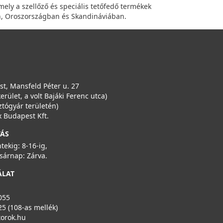
amely a szellőző és speciális tetőfedő termékek
an, Oroszországban és Skandináviában.
t, Mansfeld Péter u. 27
kerület, a volt Bajáki Ferenc utca)
ztógyár területén)
 Budapest Kft.
TÁS
ntekig: 8-16-ig,
sárnap: Zárva.
ÁLAT
055
25 (108-as mellék)
torok.hu