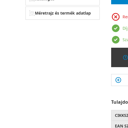
Méretrajz és termék adatlap
Re
Dí
Sz
Tulajd
CIKKS
EAN S