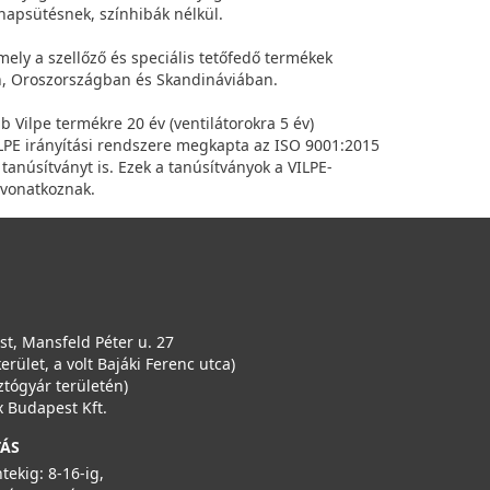
 napsütésnek, színhibák nélkül.
amely a szellőző és speciális tetőfedő termékek
an, Oroszországban és Skandináviában.
bb Vilpe termékre 20 év (ventilátorokra 5 év)
VILPE irányítási rendszere megkapta az ISO 9001:2015
anúsítványt is. Ezek a tanúsítványok a VILPE-
 vonatkoznak.
t, Mansfeld Péter u. 27
kerület, a volt Bajáki Ferenc utca)
ztógyár területén)
 Budapest Kft.
TÁS
ntekig: 8-16-ig,