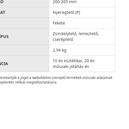
RŐ
200-265 mm
AT
Nyeregtető (P)
Fekete
Zsindelytető, lemeztető,
ÍPUS
cseréptető
2.94 kg
10 év esztétikai, 20 év
NCIA
műszaki jótállás év
fenntartják a jogot a weboldalon szereplő termékek műszaki adatainak
ejelentés nélküli megváltoztatására.