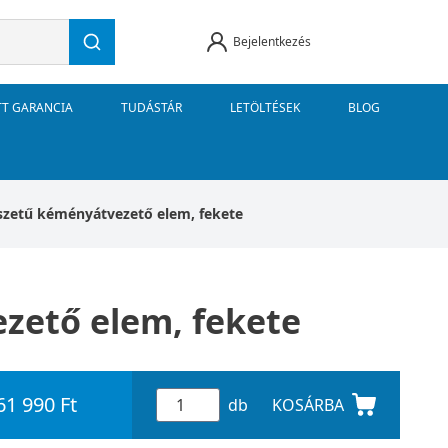
Bejelentkezés
TT GARANCIA
TUDÁSTÁR
LETÖLTÉSEK
BLOG
szetű kéményátvezető elem, fekete
zető elem, fekete
61 990 Ft
db
KOSÁRBA