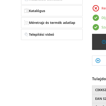
Re
Katalógus
Dí
Méretrajz és termék adatlap
Sz
Telepítési videó
Tulajd
CIKKS
EAN S