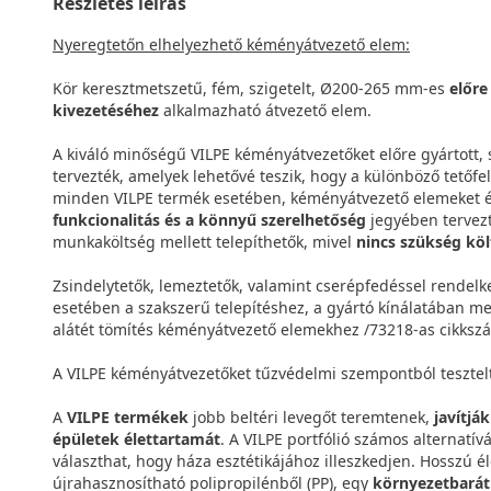
Részletes leírás
Nyeregtetőn elhelyezhető kéményátvezető elem:
Kör keresztmetszetű, fém, szigetelt, Ø200-265 mm-es
előre
kivezetéséhez
alkalmazható átvezető elem.
A kiváló minőségű VILPE kéményátvezetőket előre gyártott,
tervezték, amelyek lehetővé teszik, hogy a különböző tetőfe
minden VILPE termék esetében, kéményátvezető elemeket és
funkcionalitás és a könnyű szerelhetőség
jegyében tervez
munkaköltség mellett telepíthetők, mivel
nincs szükség kö
Zsindelytetők, lemeztetők, valamint cserépfedéssel rendelke
esetében a szakszerű telepítéshez, a gyártó kínálatában meg
alátét tömítés kéményátvezető elemekhez /73218-as cikkszá
A VILPE kéményátvezetőket tűzvédelmi szempontból tesztelt
A
VILPE termékek
jobb beltéri levegőt teremtenek,
javítjá
épületek élettartamát
. A VILPE portfólió számos alternatív
választhat, hogy háza esztétikájához illeszkedjen. Hosszú é
újrahasznosítható polipropilénből (PP), egy
környezetbarát