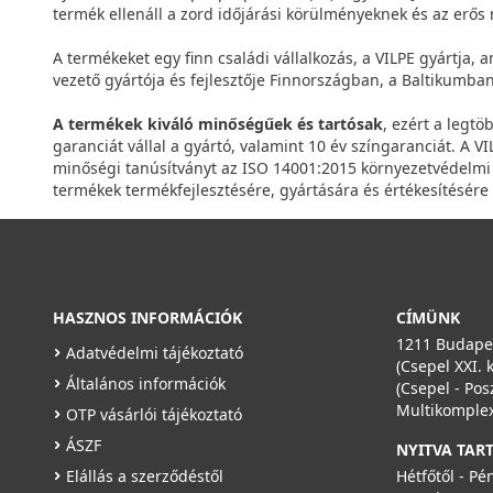
termék ellenáll a zord időjárási körülményeknek és az erős
A termékeket egy finn családi vállalkozás, a VILPE gyártja, 
vezető gyártója és fejlesztője Finnországban, a Baltikumb
A termékek kiváló minőségűek és tartósak
, ezért a legtö
garanciát vállal a gyártó, valamint 10 év színgaranciát. A 
minőségi tanúsítványt az ISO 14001:2015 környezetvédelmi t
termékek termékfejlesztésére, gyártására és értékesítésére
HASZNOS INFORMÁCIÓK
CÍMÜNK
1211 Budapes
Adatvédelmi tájékoztató
(Csepel XXI. 
Általános információk
(Csepel - Pos
Multikomplex
OTP vásárlói tájékoztató
ÁSZF
NYITVA TAR
Elállás a szerződéstől
Hétfőtől - Pé