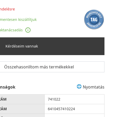
ndelésre
jmentesen kiszállítjuk
aktanácsadás
Kérdéseim vannak
Összehasonlítom más termékekkel
onságok
Nyomtatás
ZÁM
741022
ZÁM
6410457410224