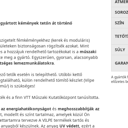
ÁTMÉ
SOROZ
SZÍN
 gyártott kémények tetőn át történő
TETŐT
 szigetelt fémkéményekhez (kerek és moduláris)
lületeken biztonságosan rögzítsék azokat. Mint
SÚLY
 a hozzájuk rendelhető tartozékokat is a
műszaki
te meg a gyártó. Egyszerűen, gyorsan, alacsonyabb
ltséges lemezmunkálatokra
.
GARA
ző tetők esetén is telepíthető. Utóbbi kettő
A gyártók 
található, külön rendelhető tömítő készlet (Vilpe
előzetes b
mú/) is szükséges!
ék és a finn VTT Műszaki Kutatóközpont tanúsította.
k az energiahatékonyságot
és
meghosszabbítják az
át, modellt és színt tartalmaz, amelyek közül Ön
lettartamra tervezve A VILPE termékek tartós és
anyagból készülnek. Az anyag
UV védett
, ezért a