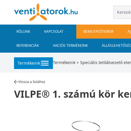
RÓLUNK
KAPCSOLAT
BEMUTATÓTEREM
A
REFERENCIÁK
AKCIÓS TERMÉKEINK
ÁLLÁSLEHETŐSÉ
Termékeink
Speciális tetőátvezető el
Termékeink
Vissza a listához
VILPE® 1. számú kör k