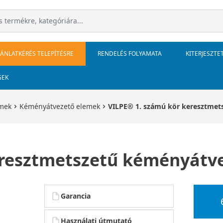
JÁNLATKÉRÉS TELEPÍTÉSRE
RENDELÉS FOLYAMATA
KITERJESZTE
GEK
emek
Kéményátvezető elemek
VILPE® 1. számú kör keresztmet
eresztmetszetű kéményátve
Garancia
Használati útmutató