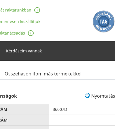
ját raktárunkban
jmentesen kiszállítjuk
aktanácsadás
Kérdéseim vannak
Összehasonlítom más termékekkel
onságok
Nyomtatás
ZÁM
36007D
ZÁM