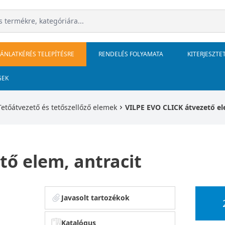
JÁNLATKÉRÉS TELEPÍTÉSRE
RENDELÉS FOLYAMATA
KITERJESZTE
GEK
Tetőátvezető és tetőszellőző elemek
VILPE EVO CLICK átvezető el
tő elem, antracit
Javasolt tartozékok
Katalógus