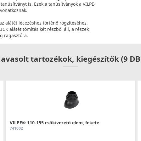
anúsítványt is. Ezek a tanúsítványok a VILPE-
 vonatkoznak.
az alátét lécezéshez történő rögzítéséhez,
CK alátét tömítés két részből áll, a részek
g ragasztóra.
Javasolt tartozékok, kiegészítők (9 DB
VILPE® 110-155 csőkivezető elem, fekete
741002