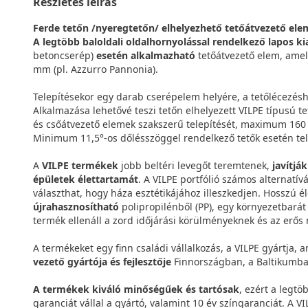
Részletes leírás
Ferde tetőn /nyeregtetőn/ elhelyezhető tetőátvezető ele
A legtöbb baloldali oldalhornyolással rendelkező lapos ki
betoncserép)
esetén alkalmazható
tetőátvezető elem, amel
mm (pl. Azzurro Pannonia).
Telepítésekor egy darab cserépelem helyére, a tetőlécezésh
Alkalmazása lehetővé teszi tetőn elhelyezett VILPE típusú te
és csőátvezető elemek szakszerű telepítését, maximum 16
Minimum 11,5°-os dőlésszöggel rendelkező tetők esetén tel
A
VILPE termékek
jobb beltéri levegőt teremtenek,
javítjá
épületek élettartamát
. A VILPE portfólió számos alternatív
választhat, hogy háza esztétikájához illeszkedjen. Hosszú é
újrahasznosítható
polipropilénből (PP), egy környezetbará
termék ellenáll a zord időjárási körülményeknek és az erős
A termékeket egy finn családi vállalkozás, a VILPE gyártja, a
vezető gyártója és fejlesztője
Finnországban, a Baltikumba
A termékek kiváló minőségűek és tartósak
, ezért a legtö
garanciát vállal a gyártó, valamint 10 év színgaranciát. A 