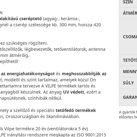
SZÍN
m:
ÁTMÉ
alakítású cseréptető
(agyag-, kerámia-,
ynél a cserép szélessége kb. 300 mm, hossza 420
CSOM
ez szükséges rögzíteni.
tőszellőzők, légbevezetők, tetőventilátorok, antenna
0 mm átmérőig.
TETŐT
epíthető!
MENNY
k az energiahatékonyságot
és
meghosszabbítják az
át, modellt és színt tartalmaz, amelyek közül Ön
SÚLY
lettartamra tervezve A VILPE termékek tartós és
t anyagból készülnek. Az anyag
UV védett
, ezért a
GARA
 napsütésnek, színhibák nélkül.
mely a szellőző és speciális
tetőfedő termékek
A gyártók 
n, Oroszországban és Skandináviában.
előzetes b
bb Vilpe termékre 20 év (ventilátorokra 5 év)
VILPE irányítási rendszere megkapta az ISO 9001:2015