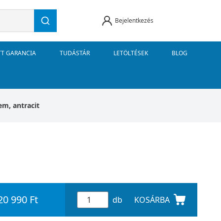
Bejelentkezés
TT GARANCIA
TUDÁSTÁR
LETÖLTÉSEK
BLOG
em, antracit
20 990 Ft
db
KOSÁRBA