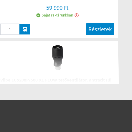
59 990 Ft
Saját raktárunkban
Részletek
Vilpe ECo200P/500 XL FLOW tetőventilátor, antracit (új
színárnyalat)
35030D
699 990 Ft
Rendelésre
Részletek