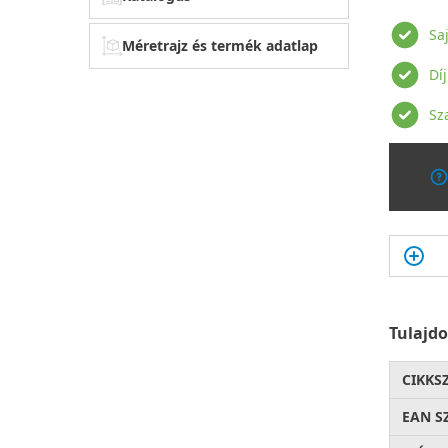
Sa
Méretrajz és termék adatlap
Dí
Sz
Tulajd
CIKKS
EAN S