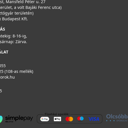
t, Mansfeld Péter u. 27
kerület, a volt Bajáki Ferenc utca)
ztógyár területén)
 Budapest Kft.
TÁS
ntekig: 8-16-ig,
sárnap: Zárva.
VILPE 110P/IS/350 FLOW tetőszellőző, antracit
35029D
ÁLAT
34 990 Ft
055
Rendelésre
25 (108-as mellék)
torok.hu
Részletek
5