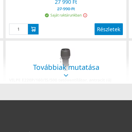
27 990 Ft
27 990 Ft
Saját raktárunkban
Részletek
Továbbiak mutatása
VILPE E220P/160/IS/500 tetőventilátor, antracit (új
színárnyalat)
7347D
292 990 Ft
Rendelésre
Részletek