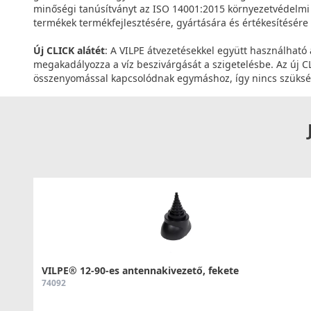
minőségi tanúsítványt az ISO 14001:2015 környezetvédelmi t
termékek termékfejlesztésére, gyártására és értékesítésére
Új CLICK alátét
: A VILPE átvezetésekkel együtt használható 
megakadályozza a víz beszivárgását a szigetelésbe. Az új CLI
összenyomással kapcsolódnak egymáshoz, így nincs szüksé
VILPE® 12-90-es antennakivezető, fekete
74092