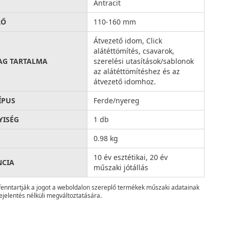
Antracit
RŐ
110-160 mm
Átvezető idom, Click
alátéttömítés, csavarok,
AG TARTALMA
szerelési utasítások/sablonok
az alátéttömítéshez és az
átvezető idomhoz.
ÍPUS
Ferde/nyereg
ISÉG
1 db
0.98 kg
10 év esztétikai, 20 év
NCIA
műszaki jótállás
fenntartják a jogot a weboldalon szereplő termékek műszaki adatainak
ejelentés nélküli megváltoztatására.