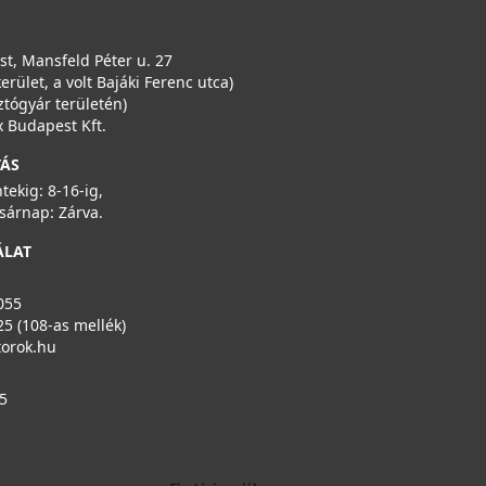
t, Mansfeld Péter u. 27
kerület, a volt Bajáki Ferenc utca)
ztógyár területén)
 Budapest Kft.
TÁS
ntekig: 8-16-ig,
sárnap: Zárva.
ÁLAT
055
25 (108-as mellék)
torok.hu
5