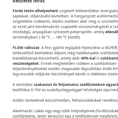
Részletes leírás
Ferde tetőn elhelyezhető
szigetelt tetőventilátor, energia
sapkával, időjárásálló kivitelben. A horganyzott acéllemezbő
szigetelése csökkenti, ideális esetben akár meg is szüntet
az ezzel járó kondenzációs csapadék visszaszivárgását a cs
minőségű, anyagában színezett polipropilén, amely
ellená
tartományban (-30 °C ... +80 °C között).
FLOW változat
: A finn gyártó legújabb fejlesztése a VILPE
tetőszellőző elemekhez képest még hatékonyabb szellőztetés
kialakításának köszönhető, amely akár
40%-kal
is
csökkenti
veszteségeket
. Ennek megfelelően csökken a szellőzésben 
teljesítményfelvétel esetén magasabb légszállítási érték ér
legrosszabb időjárási körülmények között is tökéletes vízelv
A ventilátor
szakaszos és folyamatos szellőztetésre egyar
beállítása 0-10V-os szabályzóegységgel lehetséges (opcioná
Kültéri kivitelének köszönhetően, felhasználásával rendkív
Alkalmazás: Lakás egy vagy több helyiségének (fürdőszobák,
szellőztetése, tetőn keresztül egy a tetőfedésnek megfelel