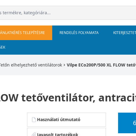
JÁNLATKÉRÉS TELEPÍTÉSRE
RENDELÉS FOLYAMATA
KITERJESZTE
GEK
Tetőn elhelyezhető ventilátorok
Vilpe ECo200P/500 XL FLOW tetőve
OW tetőventilátor, antracit
Használati útmutató
6
Javasolt tartozékok