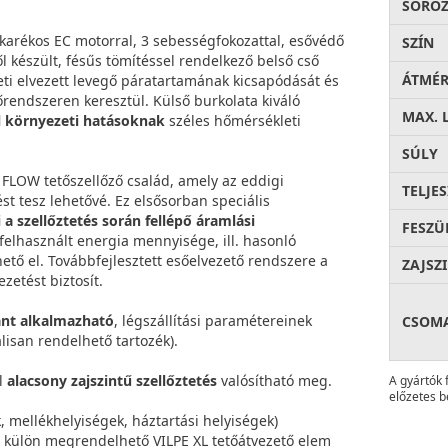
SOROZ
takarékos EC motorral, 3 sebességfokozattal, esővédő
SZÍN
l készült, fésűs tömítéssel rendelkező belső cső
ÁTMÉ
heti elvezett levegő páratartamának kicsapódását és
őrendszeren keresztül. Külső burkolata kiváló
MAX. 
ll környezeti hatásoknak
széles hőmérsékleti
SÚLY
® FLOW tetőszellőző család, amely az eddigi
TELJE
t tesz lehetővé. Ez elsősorban speciális
 a szellőztetés során fellépő áramlási
FESZÜ
felhasznált energia mennyisége, ill. hasonló
hető el. Továbbfejlesztett esőelvezető rendszere a
ZAJSZ
ezetést biztosít.
ánt alkalmazható
, légszállítási paramétereinek
CSOM
lisan rendelhető tartozék).
ül
alacsony zajszintű szellőztetés
valósítható meg.
A gyártók 
előzetes b
 mellékhelyiségek, háztartási helyiségek)
ő, külön megrendelhető VILPE XL tetőátvezető elem