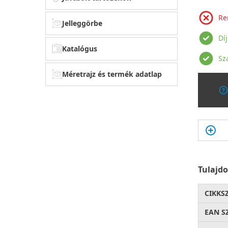
Re
Jelleggörbe
Dí
Katalógus
Sz
Méretrajz és termék adatlap
Tulajd
CIKKS
EAN S