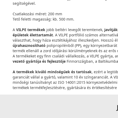
segítségével.
Csatlakozási méret: 200 mm
Tető feletti magasság: kb. 500 mm.
A
VILPE termékek
jobb beltéri levegőt teremtenek,
javítjá
épületek élettartamát
. A VILPE portfólió számos alternatív
választhat, hogy háza esztétikájához illeszkedjen. Hosszú é
újrahasznosítható
polipropilénből (PP), egy környezetbará
termék ellenáll a zord időjárási körülményeknek és az erős
A termékeket egy finn családi vállalkozás, a VILPE gyártja, a
vezető gyártója és fejlesztője
Finnországban, a Baltikumba
A termékek kiváló minőségűek és tartósak
, ezért a legtö
garanciát vállal a gyártó, valamint 10 év színgaranciát. A 
minőségi tanúsítványt az ISO 14001:2015 környezetvédelmi t
termékek termékfejlesztésére, gyártására és értékesítésére