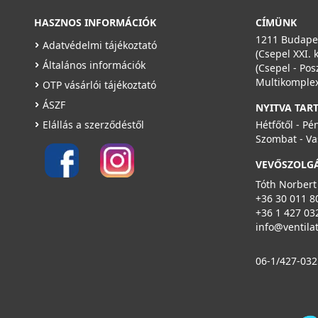
HASZNOS INFORMÁCIÓK
CÍMÜNK
1211 Budapes
Adatvédelmi tájékoztató
(Csepel XXI. 
Általános információk
(Csepel - Pos
Multikomplex
OTP vásárlói tájékoztató
ÁSZF
NYITVA TAR
Elállás a szerződéstől
Hétfőtől - Pé
Szombat - Va
VEVŐSZOLG
Tóth Norbert
+36 30 011 8
+36 1 427 03
info@ventila
06-1/427-032