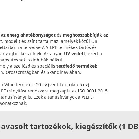
k az energiahatékonyságot
és
meghosszabbítják az
át, modellt és színt tartalmaz, amelyek közül Ön
lettartamra tervezve A VILPE termékek tartós és
t anyagból készülnek. Az anyag
UV védett
, ezért a
 napsütésnek, színhibák nélkül.
mely a szellőző és speciális
tetőfedő termékek
n, Oroszországban és Skandináviában.
bb Vilpe termékre 20 év (ventilátorokra 5 év)
VILPE irányítási rendszere megkapta az ISO 9001:2015
anúsítványt is. Ezek a tanúsítványok a VILPE-
 vonatkoznak.
Javasolt tartozékok, kiegészítők (1 DB