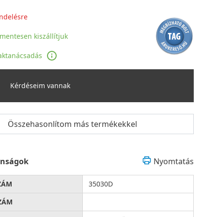
ndelésre
jmentesen kiszállítjuk
aktanácsadás
Kérdéseim vannak
Összehasonlítom más termékekkel
onságok
Nyomtatás
ZÁM
35030D
ZÁM