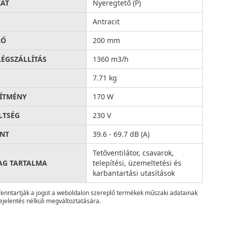
AT
Nyeregtető (P)
Antracit
RŐ
200 mm
LÉGSZÁLLÍTÁS
1360 m3/h
7.71 kg
SÍTMÉNY
170 W
LTSÉG
230 V
INT
39.6 - 69.7 dB (A)
Tetőventilátor, csavarok,
AG TARTALMA
telepítési, üzemeltetési és
karbantartási utasítások
fenntartják a jogot a weboldalon szereplő termékek műszaki adatainak
ejelentés nélküli megváltoztatására.