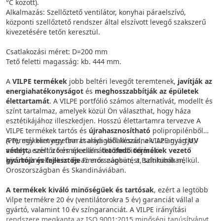
°C között).
Alkalmazás: Szellőztető ventilátor, konyhai páraelszívó,
központi szellőztető rendszer által elszívott levegő szakszerű
kivezetésére tetőn keresztül.
Csatlakozási méret: D=200 mm
Tető feletti magasság: kb. 444 mm.
A
VILPE termékek
jobb beltéri levegőt teremtenek,
javítják az
energiahatékonyságot
és
meghosszabbítják az épületek
élettartamát
. A VILPE portfólió számos alternatívát, modellt és
színt tartalmaz, amelyek közül Ön választhat, hogy háza
esztétikájához illeszkedjen. Hosszú élettartamra tervezve A
VILPE termékek tartós és
újrahasznosítható
polipropilénből
(PP), egy környezetbarát anyagból készülnek. Az anyag
A termékeket egy finn családi vállalkozás, a VILPE gyártja,
UV
védett
amely a szellőző és speciális
, ezért a termék ellenáll a zord időjárási
tetőfedő termékek vezető
körülményeknek is. és az erős napsütést, színhibák nélkül.
gyártója és fejlesztője
Finnországban, a Baltikumban,
Oroszországban és Skandináviában.
A termékek kiváló minőségűek és tartósak
, ezért a legtöbb
Vilpe termékre 20 év (ventilátorokra 5 év) garanciát vállal a
gyártó, valamint 10 év színgaranciát. A VILPE irányítási
rendszere megkapta az ISO 9001:2015 minőségi tanúsítványt