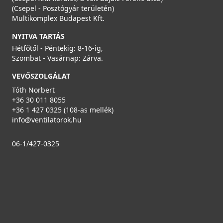
(Csepel - Posztógyár területén)
Multikomplex Budapest Kft.
NYITVA TARTÁS
Hétfőtől - Péntekig: 8-16-ig,
Szombat - Vasárnap: Zárva.
VEVŐSZOLGÁLAT
Tóth Norbert
+36 30 011 8055
+36 1 427 0325 (108-as mellék)
info@ventilatorok.hu
06-1/427-0325