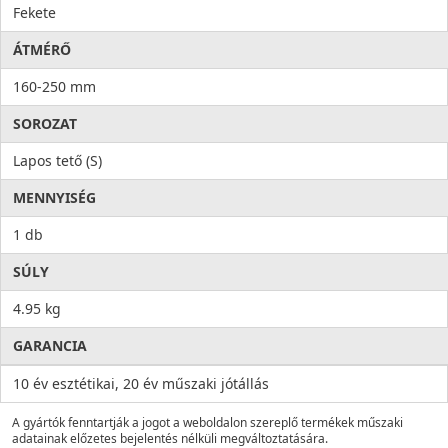
Fekete
ÁTMÉRŐ
160-250 mm
SOROZAT
Lapos tető (S)
MENNYISÉG
1 db
SÚLY
4.95 kg
GARANCIA
10 év esztétikai, 20 év műszaki jótállás
A gyártók fenntartják a jogot a weboldalon szereplő termékek műszaki
adatainak előzetes bejelentés nélküli megváltoztatására.