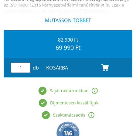
az ISO 14001:2015 környezetvédelmi tanúsítványt is. Ezek a
tanúsítványok a VILPE-termékek termékfejlesztésére,
gyártására és értékesítésére vonatkoznak.
MUTASSON TÖBBET
82 990 Ft
69 990 Ft
db
KOSÁRBA
Saját raktárunkban
Díjmentesen kiszállítjuk
Szaktanácsadás