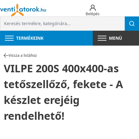
Belépés
TERMÉKEINK
MENÜ
Vissza a listához
VILPE 200S 400x400-as
tetőszellőző, fekete - A
készlet erejéig
rendelhető!