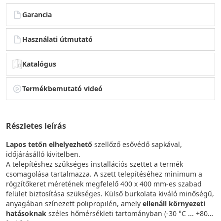
Garancia
Használati útmutató
Katalógus
Termékbemutató videó
Részletes leírás
Lapos tetőn elhelyezhető
szellőző esővédő sapkával,
időjárásálló kivitelben.
A telepítéshez szükséges installációs szettet a termék
csomagolása tartalmazza. A szett telepítéséhez minimum a
rögzítőkeret méretének megfelelő 400 x 400 mm-es szabad
felület biztosítása szükséges. Külső burkolata kiváló minőségű,
anyagában színezett polipropilén, amely
ellenáll környezeti
hatásoknak
széles hőmérsékleti tartományban (-30 °C ... +80