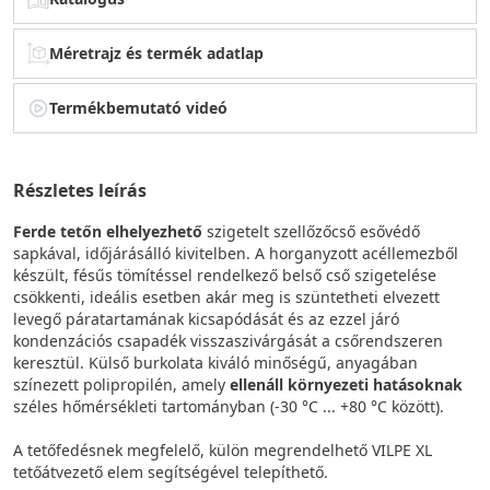
Méretrajz és termék adatlap
Termékbemutató videó
Részletes leírás
Ferde tetőn elhelyezhető
szigetelt szellőzőcső esővédő
sapkával, időjárásálló kivitelben. A horganyzott acéllemezből
készült, fésűs tömítéssel rendelkező belső cső szigetelése
csökkenti, ideális esetben akár meg is szüntetheti elvezett
levegő páratartamának kicsapódását és az ezzel járó
kondenzációs csapadék visszaszivárgását a csőrendszeren
keresztül. Külső burkolata kiváló minőségű, anyagában
színezett polipropilén, amely
ellenáll környezeti hatásoknak
széles hőmérsékleti tartományban (-30 °C ... +80 °C között).
A tetőfedésnek megfelelő, külön megrendelhető VILPE XL
tetőátvezető elem segítségével telepíthető.