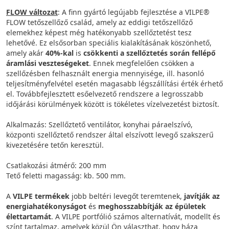
FLOW változat
: A finn gyártó legújabb fejlesztése a VILPE®
FLOW tetőszellőző család, amely az eddigi tetőszellőző
elemekhez képest még hatékonyabb szellőztetést tesz
lehetővé. Ez elsősorban speciális kialakításának köszönhető,
amely akár
40%-kal
is
csökkenti a szellőztetés során fellépő
áramlási veszteségeket
. Ennek megfelelően csökken a
szellőzésben felhasznált energia mennyisége, ill. hasonló
teljesítményfelvétel esetén magasabb légszállítási érték érhető
el. Továbbfejlesztett esőelvezető rendszere a legrosszabb
időjárási körülmények között is tökéletes vízelvezetést biztosít.
Alkalmazás: Szellőztető ventilátor, konyhai páraelszívó,
központi szellőztető rendszer által elszívott levegő szakszerű
kivezetésére tetőn keresztül.
Csatlakozási átmérő: 200 mm
Tető feletti magasság: kb. 500 mm.
A
VILPE termékek
jobb beltéri levegőt teremtenek,
javítják az
energiahatékonyságot
és
meghosszabbítják az épületek
élettartamát
. A VILPE portfólió számos alternatívát, modellt és
színt tartalmaz, amelyek közül Ön választhat, hogy háza