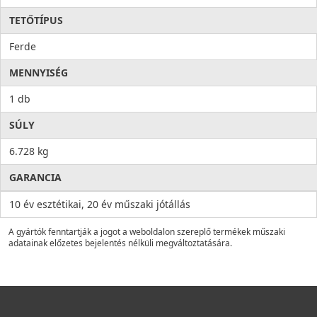
TETŐTÍPUS
Ferde
MENNYISÉG
1 db
SÚLY
6.728 kg
GARANCIA
10 év esztétikai, 20 év műszaki jótállás
A gyártók fenntartják a jogot a weboldalon szereplő termékek műszaki
adatainak előzetes bejelentés nélküli megváltoztatására.