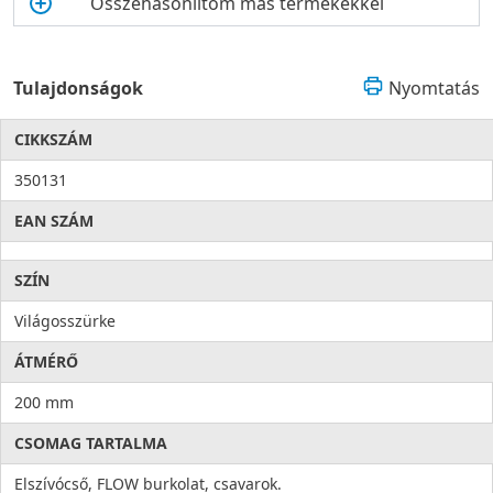
Összehasonlítom más termékekkel
Tulajdonságok
Nyomtatás
CIKKSZÁM
350131
EAN SZÁM
SZÍN
Világosszürke
ÁTMÉRŐ
200 mm
CSOMAG TARTALMA
Elszívócső, FLOW burkolat, csavarok.