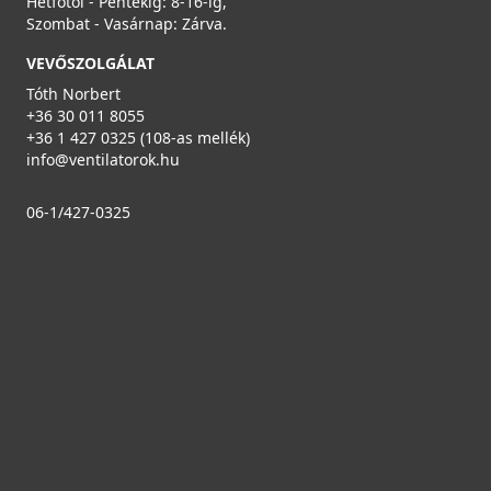
Hétfőtől - Péntekig: 8-16-ig,
Szombat - Vasárnap: Zárva.
VEVŐSZOLGÁLAT
Tóth Norbert
+36 30 011 8055
+36 1 427 0325 (108-as mellék)
info@ventilatorok.hu
06-1/427-0325