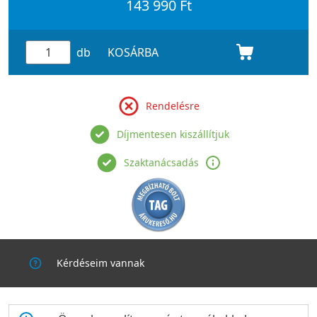
143 990 Ft
db
KOSÁRBA
Rendelésre
Díjmentesen kiszállítjuk
Szaktanácsadás
Kérdéseim vannak