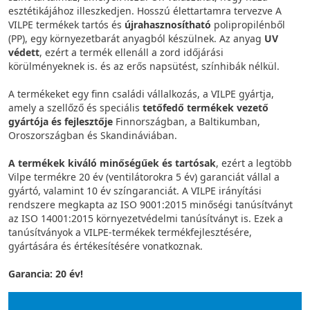
esztétikájához illeszkedjen. Hosszú élettartamra tervezve A
VILPE termékek tartós és
újrahasznosítható
polipropilénből
(PP), egy környezetbarát anyagból készülnek. Az anyag
UV
védett
, ezért a termék ellenáll a zord időjárási
körülményeknek is. és az erős napsütést, színhibák nélkül.
A termékeket egy finn családi vállalkozás, a VILPE gyártja,
amely a szellőző és speciális
tetőfedő termékek vezető
gyártója és fejlesztője
Finnországban, a Baltikumban,
Oroszországban és Skandináviában.
A termékek kiváló minőségűek és tartósak
, ezért a legtöbb
Vilpe termékre 20 év (ventilátorokra 5 év) garanciát vállal a
gyártó, valamint 10 év színgaranciát. A VILPE irányítási
rendszere megkapta az ISO 9001:2015 minőségi tanúsítványt
az ISO 14001:2015 környezetvédelmi tanúsítványt is. Ezek a
tanúsítványok a VILPE-termékek termékfejlesztésére,
gyártására és értékesítésére vonatkoznak.
Garancia: 20 év!