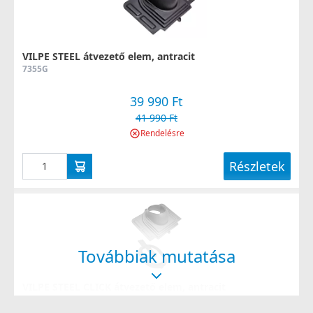
VILPE STEEL átvezető elem, antracit
7355G
39 990 Ft
41 990 Ft
Rendelésre
Részletek
Továbbiak mutatása
VILPE STEEL CLICK átvezető elem, antracit
36002D