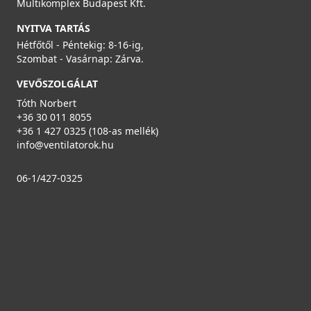
Multikomplex Budapest Kft.
NYITVA TARTÁS
Hétfőtől - Péntekig: 8-16-ig,
Szombat - Vasárnap: Zárva.
VEVŐSZOLGÁLAT
VILPE STEEL CLICK profilos átvezető elem, antracit
Tóth Norbert
36014D
+36 30 011 8055
+36 1 427 0325 (108-as mellék)
28 990 Ft
info@ventilatorok.hu
Rendelésre
06-1/427-0325
Részletek
Vilpe Classic Vino átvezető elem, antracit - A készlet