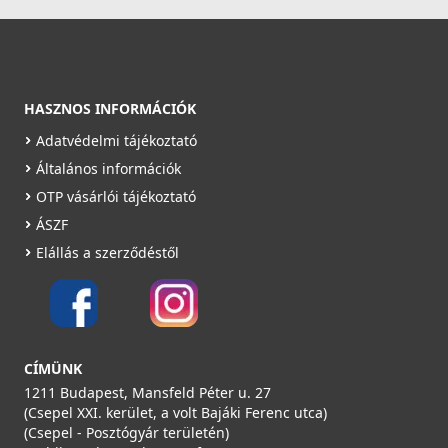
38 990 Ft
Rendelésre
Részletek
HASZNOS INFORMÁCIÓK
Adatvédelmi tájékoztató
Általános információk
OTP vásárlói tájékoztató
ÁSZF
Elállás a szerződéstől
VILPE STEEL CLICK profilos átvezető elem, antracit
36014D
28 990 Ft
Rendelésre
CÍMÜNK
1211 Budapest, Mansfeld Péter u. 27
Részletek
(Csepel XXI. kerület, a volt Bajáki Ferenc utca)
(Csepel - Posztógyár területén)