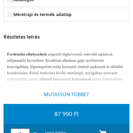
Méretrajz és termék adatlap
Részletes leírás
Ferdetetőn elhelyezhető
szigetelt légbevezető, esővédő sapkával,
időjárásálló kivitelben. Kivállóan alkalmas gépi szellőztetés
kiszolgálásra, légutánpótlás tetőn keresztül történő szakszerű és időtálló
kialakítására. Külső burkolata kiváló minőségű, anyagában színezett
polipropilén, amely
ellenáll környezeti hatásoknak
széles hőmérsékleti
tartományban (-30 °C ... +80 °C között).
MUTASSON TÖBBET
Alkalmazás: Családi házak, helyiségeinek szellőztetéséhez szükséges
légutánpótlására, tetőn keresztül egy a
tetőfedésnek megfelelő, külön
megrendelhető VILPE tetőátvezető elem segítségével.
87 990 Ft
Csatlakozási méret: 160 mm
Tető feletti magasság: kb. 500 mm.