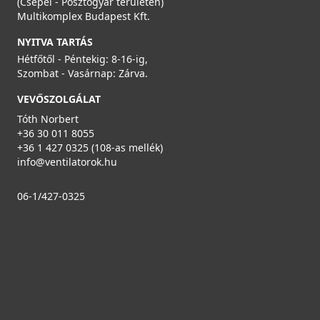
(Csepel - Posztógyár területén)
Multikomplex Budapest Kft.
NYITVA TARTÁS
Hétfőtől - Péntekig: 8-16-ig,
Szombat - Vasárnap: Zárva.
VEVŐSZOLGÁLAT
Tóth Norbert
+36 30 011 8055
+36 1 427 0325 (108-as mellék)
info@ventilatorok.hu
06-1/427-0325