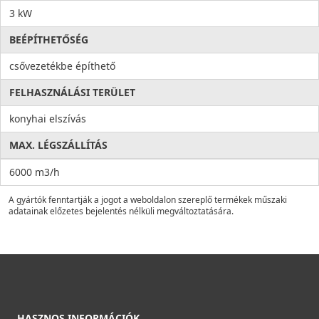
3 kW
BEÉPÍTHETŐSÉG
csővezetékbe építhető
FELHASZNÁLÁSI TERÜLET
konyhai elszívás
MAX. LÉGSZÁLLÍTÁS
6000 m3/h
A gyártók fenntartják a jogot a weboldalon szereplő termékek műszaki
adatainak előzetes bejelentés nélküli megváltoztatására.
HASZNOS INFORMÁCIÓK