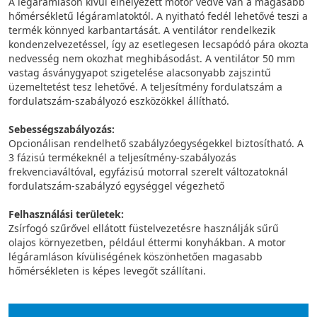
A légáramláson kívül elhelyezett motor védve van a magasabb
hőmérsékletű légáramlatoktól. A nyitható fedél lehetővé teszi a
termék könnyed karbantartását. A ventilátor rendelkezik
kondenzelvezetéssel, így az esetlegesen lecsapódó pára okozta
nedvesség nem okozhat meghibásodást. A ventilátor 50 mm
vastag ásványgyapot szigetelése alacsonyabb zajszintű
üzemeltetést tesz lehetővé. A teljesítmény fordulatszám a
fordulatszám-szabályozó eszközökkel állítható.
Sebességszabályozás:
Opcionálisan rendelhető szabályzóegységekkel biztosítható. A
3 fázisú termékeknél a teljesítmény-szabályozás
frekvenciaváltóval, egyfázisú motorral szerelt változatoknál
fordulatszám-szabályzó egységgel végezhető
Felhasználási területek:
Zsírfogó szűrővel ellátott füstelvezetésre használják sűrű
olajos környezetben, például éttermi konyhákban. A motor
légáramláson kívüliségének köszönhetően magasabb
hőmérsékleten is képes levegőt szállítani.