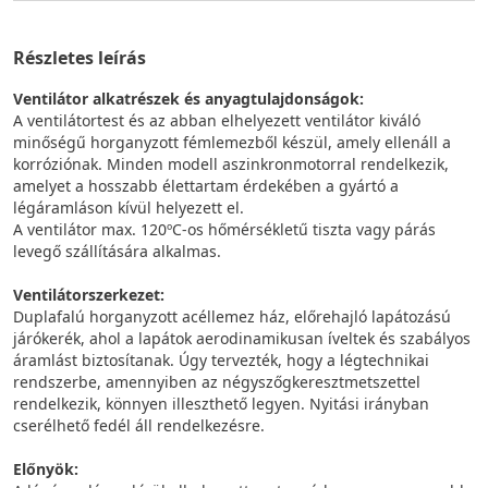
Részletes leírás
Ventilátor alkatrészek és anyagtulajdonságok:
A ventilátortest és az abban elhelyezett ventilátor kiváló
minőségű horganyzott fémlemezből készül, amely ellenáll a
korróziónak. Minden modell aszinkronmotorral rendelkezik,
amelyet a hosszabb élettartam érdekében a gyártó a
légáramláson kívül helyezett el.
A ventilátor max. 120ºC-os hőmérsékletű tiszta vagy párás
levegő szállítására alkalmas.
Ventilátorszerkezet:
Duplafalú horganyzott acéllemez ház, előrehajló lapátozású
járókerék, ahol a lapátok aerodinamikusan íveltek és szabályos
áramlást biztosítanak. Úgy tervezték, hogy a légtechnikai
rendszerbe, amennyiben az négyszőgkeresztmetszettel
rendelkezik, könnyen illeszthető legyen. Nyitási irányban
cserélhető fedél áll rendelkezésre.
Előnyök: