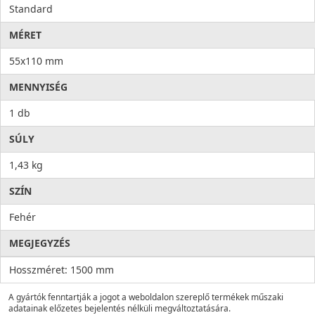
Standard
MÉRET
55x110 mm
MENNYISÉG
1 db
SÚLY
1,43 kg
SZÍN
Fehér
MEGJEGYZÉS
Hosszméret: 1500 mm
A gyártók fenntartják a jogot a weboldalon szereplő termékek műszaki
adatainak előzetes bejelentés nélküli megváltoztatására.