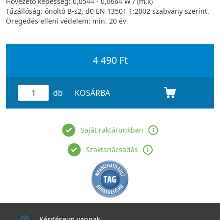
Hővezető képesség: 0,0544 - 0,0664 W / (m.k)
Tűzállóság: önoltó B-s2, d0 EN 13501 1:2002 szabvány szerint.
Öregedés elleni védelem: min. 20 év
4 490 Ft
db
KOSÁRBA
Saját raktárunkban
Szaktanácsadás
Kérdéseim vannak