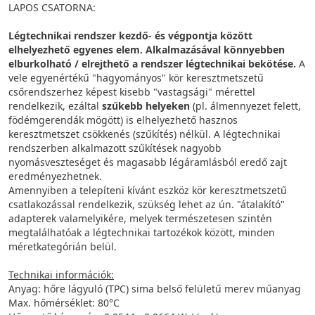
LAPOS CSATORNA:
Légtechnikai rendszer kezdő- és végpontja között
elhelyezhető egyenes elem. Alkalmazásával könnyebben
elburkolható / elrejthető a rendszer légtechnikai bekötése.
A
vele egyenértékű "hagyományos" kör keresztmetszetű
csőrendszerhez képest kisebb "vastagsági" mérettel
rendelkezik, ezáltal
szűkebb helyeken
(pl. álmennyezet felett,
födémgerendák mögött) is elhelyezhető hasznos
keresztmetszet csökkenés (szűkítés) nélkül. A légtechnikai
rendszerben alkalmazott szűkítések nagyobb
nyomásveszteséget és magasabb légáramlásból eredő zajt
eredményezhetnek.
Amennyiben a telepíteni kívánt eszköz kör keresztmetszetű
csatlakozással rendelkezik, szükség lehet az ún. "átalakító"
adapterek valamelyikére, melyek természetesen szintén
megtalálhatóak a légtechnikai tartozékok között, minden
méretkategórián belül.
Technikai információk:
Anyag: hőre lágyuló (TPC) sima belső felületű merev műanyag
Max. hőmérséklet: 80°C