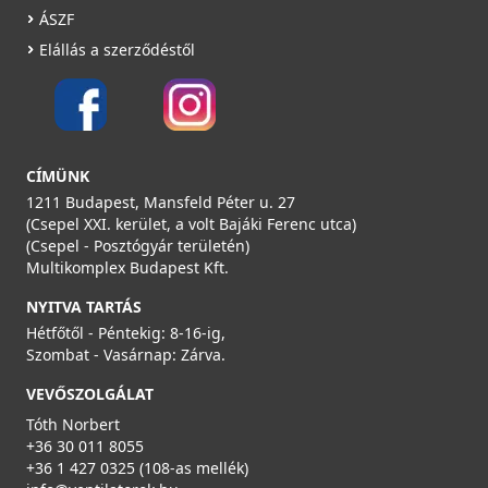
ÁSZF
GONAL 0525 átalakító idom 90°, NA100 - 55x110
Elállás a szerződéstől
0525
1 190 Ft
Saját raktárunkban
CÍMÜNK
Részletek
1211 Budapest, Mansfeld Péter u. 27
(Csepel XXI. kerület, a volt Bajáki Ferenc utca)
(Csepel - Posztógyár területén)
Multikomplex Budapest Kft.
NYITVA TARTÁS
Hétfőtől - Péntekig: 8-16-ig,
Szombat - Vasárnap: Zárva.
GONAL CMF- 100C flexi könyök, NA100 - 55x110
VEVŐSZOLGÁLAT
CMF100C
Tóth Norbert
+36 30 011 8055
6 990 Ft
+36 1 427 0325 (108-as mellék)
Saját raktárunkban