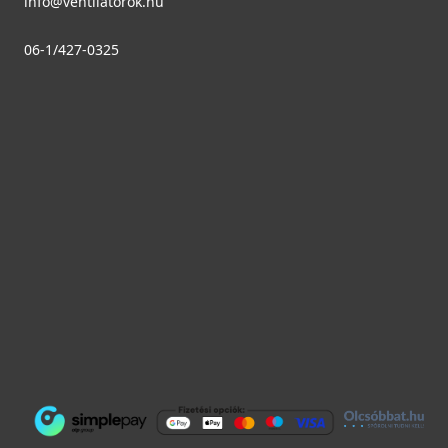
info@ventilatorok.hu
Részletek
06-1/427-0325
GONAL 0570, lapos csatorna 45° vízszintes, 55x110
0570
1 290 Ft
Saját raktárunkban
Részletek