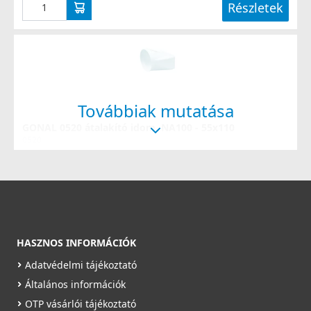
Részletek
Továbbiak mutatása
GONAL 0520 átalakító idom, NA100 - 55x110
0520
1 190 Ft
Saját raktárunkban
Részletek
HASZNOS INFORMÁCIÓK
Adatvédelmi tájékoztató
Általános információk
OTP vásárlói tájékoztató