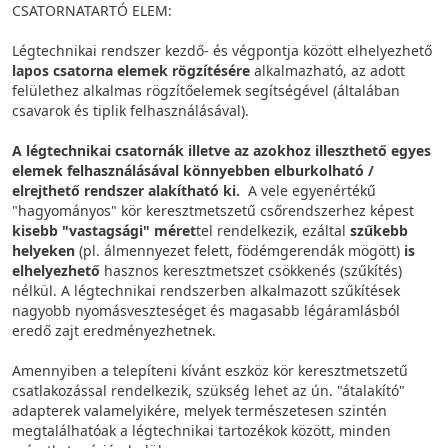
CSATORNATARTÓ ELEM:
Légtechnikai rendszer kezdő- és végpontja között elhelyezhető
lapos csatorna elemek rögzítésére
alkalmazható, az adott
felülethez alkalmas rögzítőelemek segítségével (általában
csavarok és tiplik felhasználásával).
A légtechnikai csatornák illetve az azokhoz illeszthető egyes
elemek felhasználásával könnyebben elburkolható /
elrejthető rendszer alakítható ki.
A vele egyenértékű
"hagyományos" kör keresztmetszetű csőrendszerhez képest
kisebb "vastagsági" méret
tel rendelkezik, ezáltal
szűkebb
helyeken
(pl. álmennyezet felett, födémgerendák mögött)
is
elhelyezhető
hasznos keresztmetszet csökkenés (szűkítés)
nélkül. A légtechnikai rendszerben alkalmazott szűkítések
nagyobb nyomásveszteséget és magasabb légáramlásból
eredő zajt eredményezhetnek.
Amennyiben a telepíteni kívánt eszköz kör keresztmetszetű
csatlakozással rendelkezik, szükség lehet az ún. "átalakító"
adapterek valamelyikére, melyek természetesen szintén
megtalálhatóak a légtechnikai tartozékok között, minden