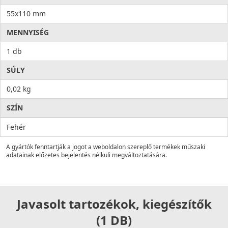
55x110 mm
MENNYISÉG
1 db
SÚLY
0,02 kg
SZÍN
Fehér
A gyártók fenntartják a jogot a weboldalon szereplő termékek műszaki
adatainak előzetes bejelentés nélküli megváltoztatására.
Javasolt tartozékok, kiegészítők
(1 DB)