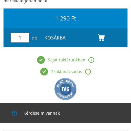
méretkategórián belül.
1 290 Ft
db
KOSÁRBA
Saját raktárunkban
Szaktanácsadás
Kérdéseim vannak