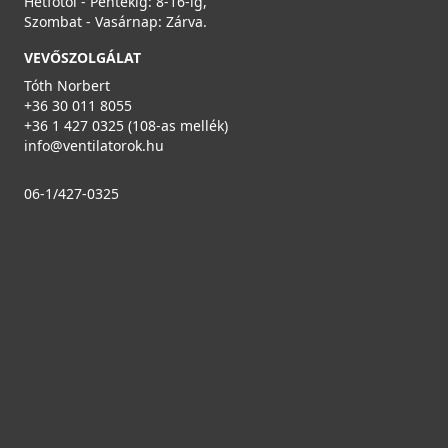
Hétfőtől - Péntekig: 8-16-ig,
Szombat - Vasárnap: Zárva.
VEVŐSZOLGÁLAT
Tóth Norbert
+36 30 011 8055
+36 1 427 0325 (108-as mellék)
info@ventilatorok.hu
06-1/427-0325