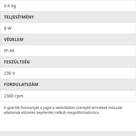
0.6 kg
TELJESÍTMÉNY
8 W
VÉDELEM
IP-44
FESZÜLTSÉG
230 V
FORDULATSZÁM
2300 rpm
A gyártók fenntartják a jogot a weboldalon szereplő termékek műszaki
adatainak előzetes bejelentés nélküli megváltoztatására.