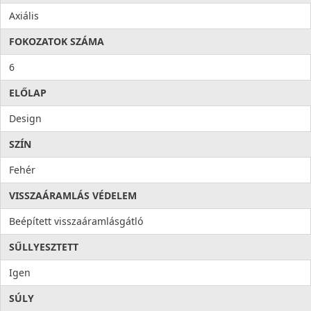
Axiális
FOKOZATOK SZÁMA
6
ELŐLAP
Design
SZÍN
Fehér
VISSZAÁRAMLÁS VÉDELEM
Beépített visszaáramlásgátló
SŰLLYESZTETT
Igen
SÚLY