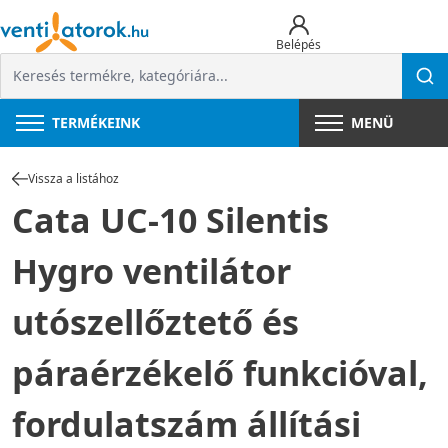
Belépés
TERMÉKEINK
MENÜ
Vissza a listához
Cata UC-10 Silentis
Hygro ventilátor
utószellőztető és
páraérzékelő funkcióval,
fordulatszám állítási