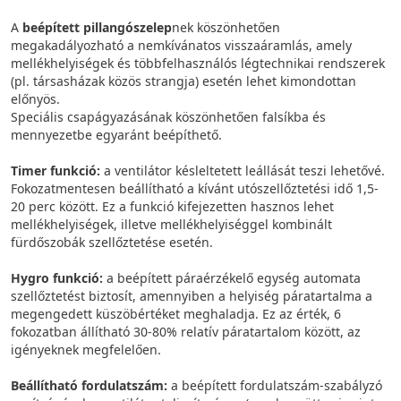
A
beépített pillangószelep
nek köszönhetően
megakadályozható a nemkívánatos visszaáramlás, amely
mellékhelyiségek és többfelhasználós légtechnikai rendszerek
(pl. társasházak közös strangja) esetén lehet kimondottan
előnyös.
Speciális csapágyazásának köszönhetően falsíkba és
mennyezetbe egyaránt beépíthető.
Timer funkció:
a ventilátor késleltetett leállását teszi lehetővé.
Fokozatmentesen beállítható a kívánt utószellőztetési idő 1,5-
20 perc között. Ez a funkció kifejezetten hasznos lehet
mellékhelyiségek, illetve mellékhelyiséggel kombinált
fürdőszobák szellőztetése esetén.
Hygro funkció:
a beépített páraérzékelő egység automata
szellőztetést biztosít, amennyiben a helyiség páratartalma a
megengedett küszöbértéket meghaladja. Ez az érték, 6
fokozatban állítható 30-80% relatív páratartalom között, az
igényeknek megfelelően.
Beállítható fordulatszám:
a beépített fordulatszám-szabályzó