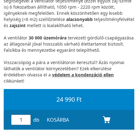
segítségével a ventilátor teljesítménye (ezzel együtt zaj-szinte
is) 6 fokozatban állítható, 1050 rpm - 2220 rpm között,
igényeknek megfelelően. Ennek köszönhetően egy kisebb
helyiség (<6 m2) szellőztetése
alacsonyabb
teljesítményfelvétel
és
zajszint
mellett is kialakítható lehet.
A ventilátor
30 000 üzemórára
tervezett gördülő-csapágyazása
az átlagosnál jóval hosszabb várható élettartamot biztosít.
Falsíkba és mennyezetbe egyaránt telepíthető.
Visszacsöpög a pára a ventilátoron keresztül? Ázás nyomai
láthatók a ventilátor környezetében? Ezek elkerülése
érdekében olvassa el a
védelem a kondenzáció ellen
cikkünket!
24 990 Ft
db
KOSÁRBA