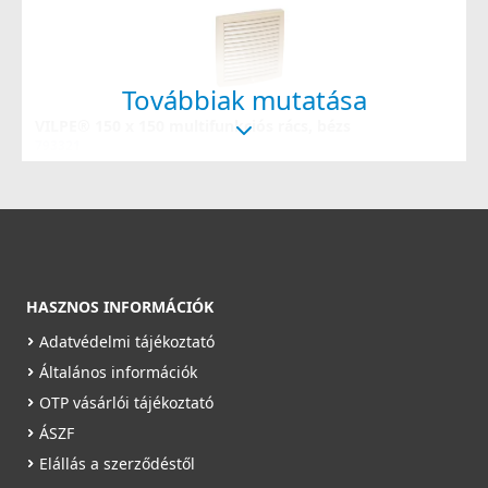
Továbbiak mutatása
VILPE® 150 x 150 multifunkciós rács, bézs
793321
8 990 Ft
Saját raktárunkban
Részletek
HASZNOS INFORMÁCIÓK
Adatvédelmi tájékoztató
Általános információk
OTP vásárlói tájékoztató
ÁSZF
AERAULIQA ES-100 gravitációs zsalu
Elállás a szerződéstől
PSE00000