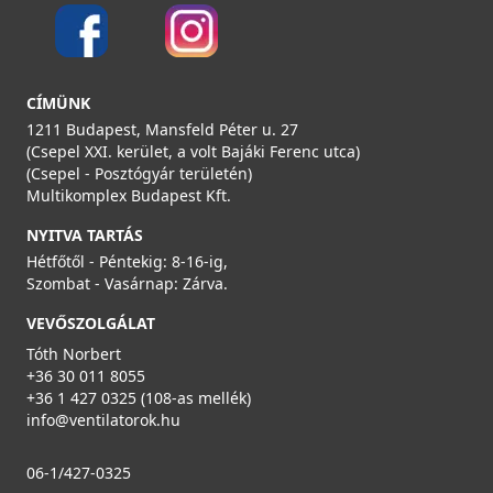
3 990 Ft
Saját raktárunkban
CÍMÜNK
Részletek
1211 Budapest, Mansfeld Péter u. 27
(Csepel XXI. kerület, a volt Bajáki Ferenc utca)
(Csepel - Posztógyár területén)
Multikomplex Budapest Kft.
NYITVA TARTÁS
Hétfőtől - Péntekig: 8-16-ig,
Szombat - Vasárnap: Zárva.
AERAULIQA TP-100/270 állítható hosszméretű
VEVŐSZOLGÁLAT
légtechnikai cső
Tóth Norbert
000455
+36 30 011 8055
+36 1 427 0325 (108-as mellék)
4 190 Ft
info@ventilatorok.hu
Saját raktárunkban
06-1/427-0325
Részletek