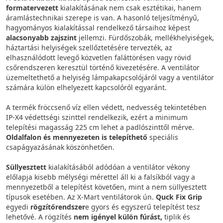
formatervezett
kialakításának nem csak esztétikai, hanem
áramlástechnikai szerepe is van. A hasonló teljesítményű,
hagyományos kialakítással rendelkező társaihoz képest
alacsonyabb zajszint
jellemzi. Fürdőszobák, mellékhelyiségek,
háztartási helyiségek szellőztetésére tervezték, az
elhasználódott levegő közvetlen faláttörésen vagy rövid
csőrendszeren keresztül történő kivezetésére. A ventilátor
üzemeltethető a helyiség lámpakapcsolójáról vagy a ventilátor
számára külön elhelyezett kapcsolóról egyaránt.
A termék fröccsenő víz ellen védett, nedvesség tekintetében
IP-X4 védettségi szinttel rendelkezik, ezért a minimum
telepítési magasság 225 cm lehet a padlószinttől mérve.
Oldalfalon és mennyezeten is telepíthető
speciális
csapágyazásának köszönhetően.
Süllyesztett
kialakításából adódóan a ventilátor vékony
előlapja kisebb mélységi mérettel áll ki a falsíkból vagy a
mennyezetből a telepítést követően, mint a nem süllyesztett
típusok esetében. Az X-Mart ventilátorok ún.
Quck Fix Grip
egyedi
rögzítőrendszer
e gyors és egyszerű telepítést tesz
lehetővé. A rögzítés
nem igényel külön fúrást,
tiplik és