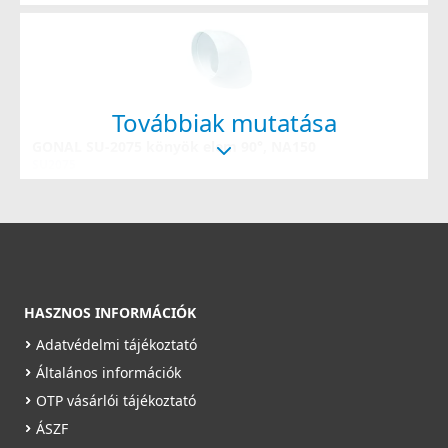
Továbbiak mutatása
GONAL SU-2075 könyök elem 90°, NA150
SU2075
2 990 Ft
Saját raktárunkban
Részletek
HASZNOS INFORMÁCIÓK
Adatvédelmi tájékoztató
Általános információk
OTP vásárlói tájékoztató
ÁSZF