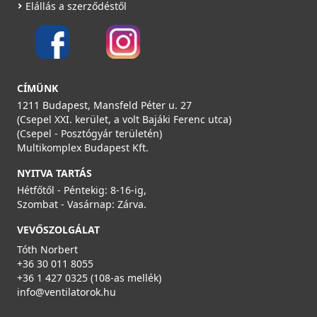
GONAL SU-2005/1 légtechnikai cső, NA150 L=1000
Elállás a szerződéstől
SU2005/1
5 490 Ft
Saját raktárunkban
CÍMÜNK
Részletek
1211 Budapest, Mansfeld Péter u. 27
(Csepel XXI. kerület, a volt Bajáki Ferenc utca)
(Csepel - Posztógyár területén)
Multikomplex Budapest Kft.
NYITVA TARTÁS
Hétfőtől - Péntekig: 8-16-ig,
Szombat - Vasárnap: Zárva.
Gonal A690/1 méter Flexibilis ALU cső Ø150 mm
VEVŐSZOLGÁLAT
A690/1
Tóth Norbert
+36 30 011 8055
3 290 Ft
+36 1 427 0325 (108-as mellék)
Saját raktárunkban
info@ventilatorok.hu