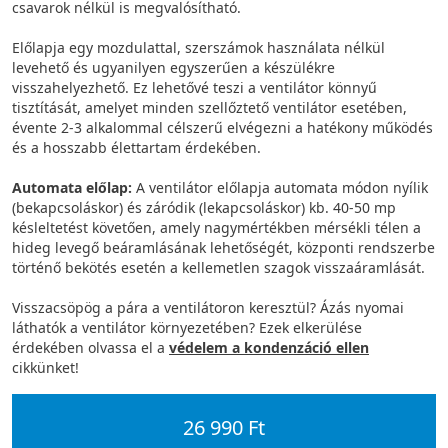
csavarok nélkül is megvalósítható.
Előlapja egy mozdulattal, szerszámok használata nélkül
levehető és ugyanilyen egyszerűen a készülékre
visszahelyezhető. Ez lehetővé teszi a ventilátor könnyű
tisztítását, amelyet minden szellőztető ventilátor esetében,
évente 2-3 alkalommal célszerű elvégezni a hatékony működés
és a hosszabb élettartam érdekében.
Automata előlap:
A ventilátor előlapja automata módon nyílik
(bekapcsoláskor) és záródik (lekapcsoláskor) kb. 40-50 mp
késleltetést követően, amely nagymértékben mérsékli télen a
hideg levegő beáramlásának lehetőségét, központi rendszerbe
történő bekötés esetén a kellemetlen szagok visszaáramlását.
Visszacsöpög a pára a ventilátoron keresztül? Ázás nyomai
láthatók a ventilátor környezetében? Ezek elkerülése
érdekében olvassa el a
védelem a kondenzáció ellen
cikkünket!
26 990 Ft