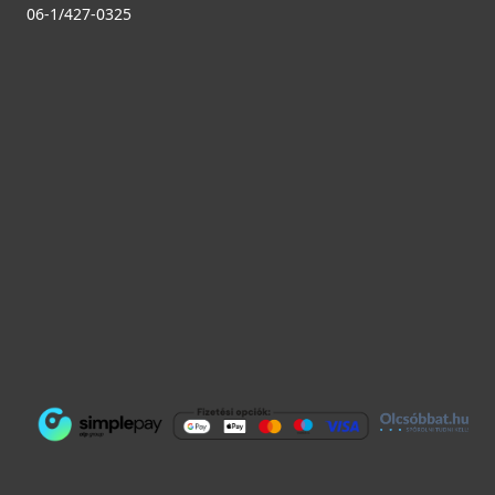
Részletek
06-1/427-0325
B2 Csőbilincs
B2
490 Ft
Saját raktárunkban
Részletek