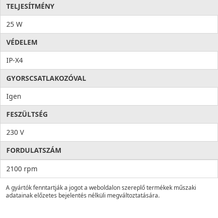
TELJESÍTMÉNY
25 W
VÉDELEM
IP-X4
GYORSCSATLAKOZÓVAL
Igen
FESZÜLTSÉG
230 V
FORDULATSZÁM
2100 rpm
A gyártók fenntartják a jogot a weboldalon szereplő termékek műszaki
adatainak előzetes bejelentés nélküli megváltoztatására.