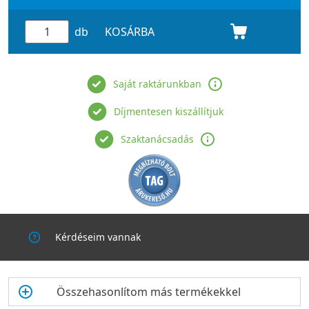
db
KOSÁRBA
Saját raktárunkban
Díjmentesen kiszállítjuk
Szaktanácsadás
Kérdéseim vannak
Összehasonlítom más termékekkel