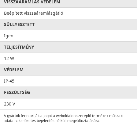
VISSZAÁRAMLÁS VÉDELEM
Beépített visszaáramlásgátló
SŰLLYESZTETT
Igen
TELJESÍTMÉNY
12 W
VÉDELEM
IP-45
FESZÜLTSÉG
230 V
A gyártók fenntartják a jogot a weboldalon szereplő termékek műszaki
adatainak előzetes bejelentés nélküli megváltoztatására.