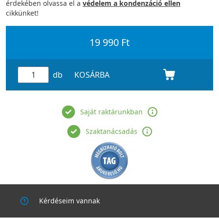
érdekében olvassa el a
védelem a kondenzáció ellen
cikkünket!
19 990 Ft
db
KOSÁRBA
Saját raktárunkban
Szaktanácsadás
Kérdéseim vannak