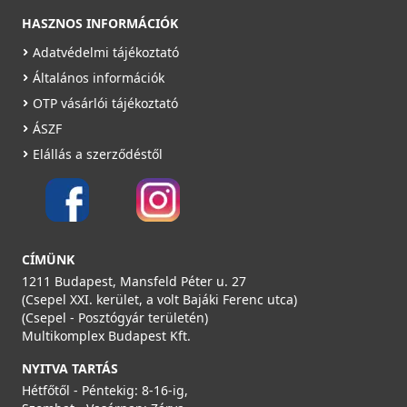
HASZNOS INFORMÁCIÓK
Adatvédelmi tájékoztató
Általános információk
OTP vásárlói tájékoztató
ÁSZF
AERAULIQA ES-100 gravitációs zsalu
Elállás a szerződéstől
PSE00000
3 990 Ft
Saját raktárunkban
CÍMÜNK
Részletek
1211 Budapest, Mansfeld Péter u. 27
(Csepel XXI. kerület, a volt Bajáki Ferenc utca)
(Csepel - Posztógyár területén)
Multikomplex Budapest Kft.
NYITVA TARTÁS
Hétfőtől - Péntekig: 8-16-ig,