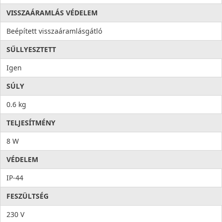
VISSZAÁRAMLÁS VÉDELEM
Beépített visszaáramlásgátló
SŰLLYESZTETT
Igen
SÚLY
0.6 kg
TELJESÍTMÉNY
8 W
VÉDELEM
IP-44
FESZÜLTSÉG
230 V