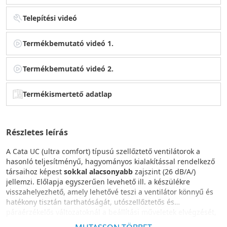
Telepítési videó
Termékbemutató videó 1.
Termékbemutató videó 2.
Termékismertető adatlap
Részletes leírás
A Cata UC (ultra comfort) típusú szellőztető ventilátorok a
hasonló teljesítményű, hagyományos kialakítással rendelkező
társaihoz képest
sokkal alacsonyabb
zajszint (26 dB/A/)
jellemzi. Előlapja egyszerűen levehető ill. a készülékre
visszahelyezhető, amely lehetővé teszi a ventilátor könnyű és
hatékony tisztán tarthatóságát, utószellőztetős és
páraérzékelős változatoknál a beállítási műveletek elvégzését,
módosítását.