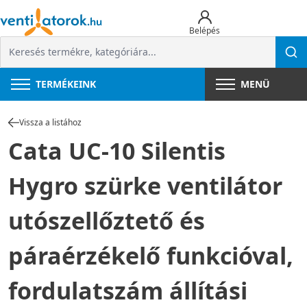
Belépés
TERMÉKEINK
MENÜ
Vissza a listához
Cata UC-10 Silentis
Hygro szürke ventilátor
utószellőztető és
páraérzékelő funkcióval,
fordulatszám állítási