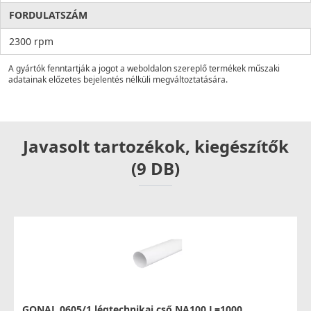
FORDULATSZÁM
2300 rpm
A gyártók fenntartják a jogot a weboldalon szereplő termékek műszaki
adatainak előzetes bejelentés nélküli megváltoztatására.
Javasolt tartozékok, kiegészítők
(9 DB)
GONAL 0605/1 légtechnikai cső NA100 L=1000