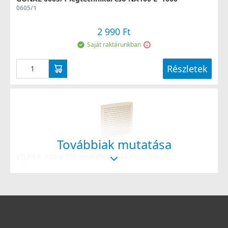
0605/1
2 990 Ft
Saját raktárunkban
Részletek
Továbbiak mutatása
VILPE® 150 x 150 multifunkciós rács, bézs
793321
8 990 Ft
Saját raktárunkban
Részletek