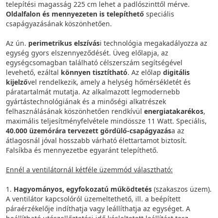
telepítési magasság 225 cm lehet a padlószinttől mérve.
Oldalfalon és mennyezeten is telepíthető
speciális
csapágyazásának köszönhetően.
Az ún.
perimetrikus elszívás
i technológia megakadályozza az
egység gyors elszennyeződését. Üveg előlapja, az
egységcsomagban található célszerszám segítségével
levehető, ezáltal
könnyen tisztítható
. Az előlap
digitális
kijelző
vel rendelkezik, amely a helység hőmérsékletét és
páratartalmát mutatja. Az alkalmazott legmodernebb
gyártástechnológiának és a minőségi alkatrészek
felhasználásának köszönhetően rendkívül
energiatakarékos
,
maximális teljesítményfelvétele mindössze 11 Watt. Speciális,
40.000 üzemórára tervezett gördülő-csapágyazás
a az
átlagosnál jóval hosszabb várható élettartamot biztosít.
Falsíkba és mennyezetbe egyaránt telepíthető.
Ennél a ventilátornál kétféle üzemmód választható:
1.
Hagyományos, egyfokozatú működtetés
(szakaszos üzem).
A ventilátor kapcsolóról üzemeltethető, ill. a beépített
páraérzékelője indíthatja vagy leállíthatja az egységet. A