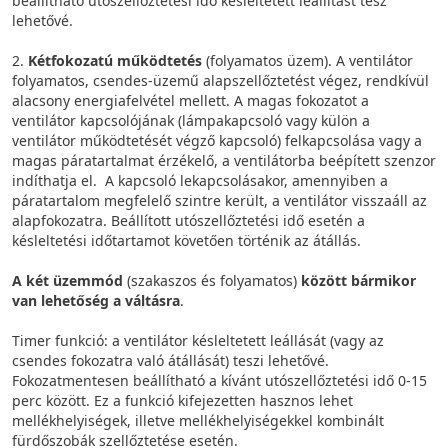
beállítható utószellőztetési idő késleltetett leállítást tesz
lehetővé.
2.
Kétfokozatú működtetés
(folyamatos üzem). A ventilátor
folyamatos, csendes-üzemű alapszellőztetést végez, rendkívül
alacsony energiafelvétel mellett. A magas fokozatot a
ventilátor kapcsolójának (lámpakapcsoló vagy külön a
ventilátor működtetését végző kapcsoló) felkapcsolása vagy a
magas páratartalmat érzékelő, a ventilátorba beépített szenzor
indíthatja el. A kapcsoló lekapcsolásakor, amennyiben a
páratartalom megfelelő szintre került, a ventilátor visszaáll az
alapfokozatra. Beállított utószellőztetési idő esetén a
késleltetési időtartamot követően történik az átállás.
A két üzemmód
(szakaszos és folyamatos)
között bármikor
van lehetőség a váltásra
.
Timer funkció: a ventilátor késleltetett leállását (vagy az
csendes fokozatra való átállását) teszi lehetővé.
Fokozatmentesen beállítható a kívánt utószellőztetési idő 0-15
perc között. Ez a funkció kifejezetten hasznos lehet
mellékhelyiségek, illetve mellékhelyiségekkel kombinált
fürdőszobák szellőztetése esetén.