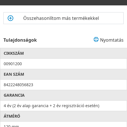
Összehasonlítom más termékekkel
Tulajdonságok
Nyomtatás
CIKKSZÁM
00901200
EAN SZÁM
8422248056823
GARANCIA
4 év (2 év alap garancia + 2 év regisztráció esetén)
ÁTMÉRŐ
120 mm