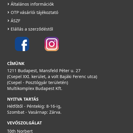
Általános információk
OTP vásárlói tájékoztató
ÁSZF
CATA E-120 pillangószelep
Elállás a szerződéstől
01990094
2 290 Ft
Saját raktárunkban
CÍMÜNK
Részletek
1211 Budapest, Mansfeld Péter u. 27
(Csepel XXI. kerület, a volt Bajáki Ferenc utca)
(Csepel - Posztógyár területén)
Multikomplex Budapest Kft.
NYITVA TARTÁS
Hétfőtől - Péntekig: 8-16-ig,
Szombat - Vasárnap: Zárva.
AERAULIQA ES-120 gravitációs zsalu
VEVŐSZOLGÁLAT
PSE00001
Tóth Norbert