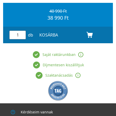
40 990 Ft
38 990 Ft
db
KOSÁRBA
Saját raktárunkban
Díjmentesen kiszállítjuk
Szaktanácsadás
Kérdéseim vannak