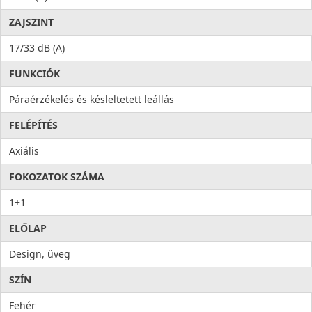
ZAJSZINT
17/33 dB (A)
FUNKCIÓK
Páraérzékelés és késleltetett leállás
FELÉPÍTÉS
Axiális
FOKOZATOK SZÁMA
1+1
ELŐLAP
Design, üveg
SZÍN
Fehér