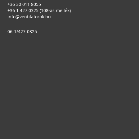
+36 30 011 8055
4 990 Ft
+36 1 427 0325 (108-as mellék)
Saját raktárunkban
info@ventilatorok.hu
Részletek
06-1/427-0325
VILPE® 240 x 240 multifunkciós rács, vörös
793338
12 990 Ft
Saját raktárunkban
Részletek