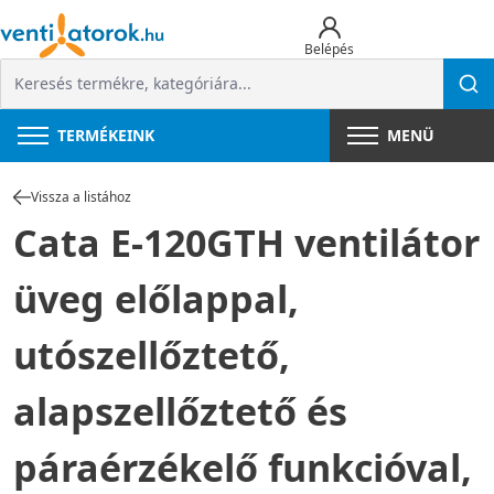
Belépés
TERMÉKEINK
MENÜ
Vissza a listához
Cata E-120GTH ventilátor
üveg előlappal,
utószellőztető,
alapszellőztető és
páraérzékelő funkcióval,