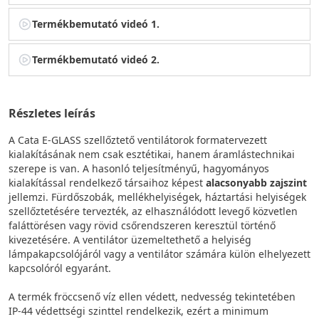
Termékbemutató videó 1.
Termékbemutató videó 2.
Részletes leírás
A Cata E-GLASS szellőztető ventilátorok formatervezett
kialakításának nem csak esztétikai, hanem áramlástechnikai
szerepe is van. A hasonló teljesítményű, hagyományos
kialakítással rendelkező társaihoz képest
alacsonyabb zajszint
jellemzi. Fürdőszobák, mellékhelyiségek, háztartási helyiségek
szellőztetésére tervezték, az elhasználódott levegő közvetlen
faláttörésen vagy rövid csőrendszeren keresztül történő
kivezetésére. A ventilátor üzemeltethető a helyiség
lámpakapcsolójáról vagy a ventilátor számára külön elhelyezett
kapcsolóról egyaránt.
A termék fröccsenő víz ellen védett, nedvesség tekintetében
IP-44 védettségi szinttel rendelkezik, ezért a minimum