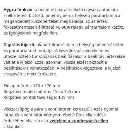
Hygro funkció
: a beépített páraérzékelő egység automata
szellőztetést biztosít, amennyiben a helység páratartalma a
megengedett küszöbértéket meghaladja. Ez az érték,
fokozatmentesen állítható 40-90% relatív páratartalom között,
az igényeknek megfelelően.
Digitális kijelző
: alapértelmezésben a helység hőmérsékletét
és páratartalmát mutatja. A készülék páraérzékelő- és
utószellőztető funkciójának beállításakor a beállítási értékekre
vált át a kijelző. Ezzel azonnali visszajelzést biztosít a
beállításokra vonatkozóan. A beállítások végeztével a kijelző
visszavált a mért értékekre.
Előlap mérete: 170 x 170 mm
Rögzítési felület mérete: 155 x 155 mm
Rögzítési pontok távolsága: 135 mm
Visszacsöpög a pára a ventilátoron keresztül? Ázás nyomai
láthatók a ventilátor környezetében? Ezek elkerülése
érdekében olvassa el a
védelem a kondenzáció ellen
cikkünket.