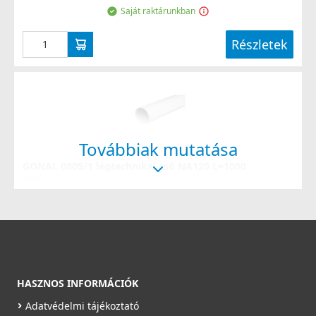
Saját raktárunkban
Részletek
Továbbiak mutatása
GONAL 0805/1 légtechnikai cső NA120 L=1000
0805/1
6 490 Ft
Saját raktárunkban
Részletek
HASZNOS INFORMÁCIÓK
Adatvédelmi tájékoztató