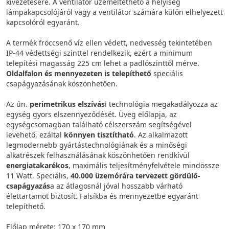
kivezetésére. A ventilátor üzemeltethető a helyiség
lámpakapcsolójáról vagy a ventilátor számára külön elhelyezett
kapcsolóról egyaránt.
A termék fröccsenő víz ellen védett, nedvesség tekintetében
IP-44 védettségi szinttel rendelkezik, ezért a minimum
telepítési magasság 225 cm lehet a padlószinttől mérve.
Oldalfalon és mennyezeten is telepíthető
speciális
csapágyazásának köszönhetően.
Az ún.
perimetrikus elszívás
i technológia megakadályozza az
egység gyors elszennyeződését. Üveg előlapja, az
egységcsomagban található célszerszám segítségével
levehető, ezáltal
könnyen tisztítható
. Az alkalmazott
legmodernebb gyártástechnológiának és a minőségi
alkatrészek felhasználásának köszönhetően rendkívül
energiatakarékos
, maximális teljesítményfelvétele mindössze
11 Watt. Speciális,
40.000 üzemórára tervezett gördülő-
csapágyazás
a az átlagosnál jóval hosszabb várható
élettartamot biztosít. Falsíkba és mennyezetbe egyaránt
telepíthető.
Előlap mérete: 170 x 170 mm