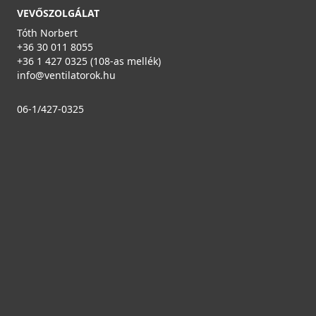
AERAULIQA ES-120 gravitációs zsalu
VEVŐSZOLGÁLAT
PSE00001
Tóth Norbert
+36 30 011 8055
4 990 Ft
+36 1 427 0325 (108-as mellék)
Saját raktárunkban
info@ventilatorok.hu
Részletek
06-1/427-0325
AERAULIQA TP-125/300 állítható hosszméretű
légtechnikai cső
000571
4 190 Ft
Saját raktárunkban