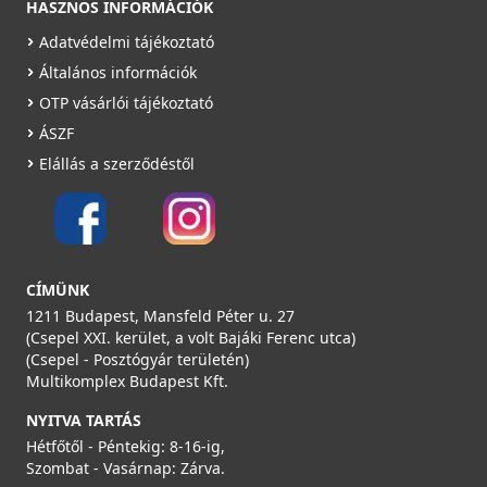
HASZNOS INFORMÁCIÓK
Adatvédelmi tájékoztató
Általános információk
OTP vásárlói tájékoztató
ÁSZF
CATA E-120 pillangószelep
Elállás a szerződéstől
01990094
2 290 Ft
Saját raktárunkban
CÍMÜNK
Részletek
1211 Budapest, Mansfeld Péter u. 27
(Csepel XXI. kerület, a volt Bajáki Ferenc utca)
(Csepel - Posztógyár területén)
Multikomplex Budapest Kft.
NYITVA TARTÁS
Hétfőtől - Péntekig: 8-16-ig,
Szombat - Vasárnap: Zárva.