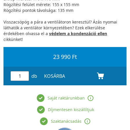
Rögzítési felület mérete: 155 x 155 mm
Rögzítési pontok távolsága: 135 mm
Visszacsöpög a pára a ventilátoron keresztül? Ázás nyomai
láthatók a ventilátor környezetében? Ezek elkerülése
érdekében olvassa el a
védelem a kondenzáció ellen
cikkünket!
23 990 Ft
db
KOSÁRBA
Saját raktárunkban
Díjmentesen kiszállítjuk
Szaktanácsadás