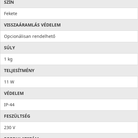
SZÍN
Fekete
VISSZAÁRAMLÁS VÉDELEM
Opcionálisan rendelhető
SÚLY
1 kg
TELJESÍTMÉNY
11 W
VÉDELEM
IP-44
FESZÜLTSÉG
230 V