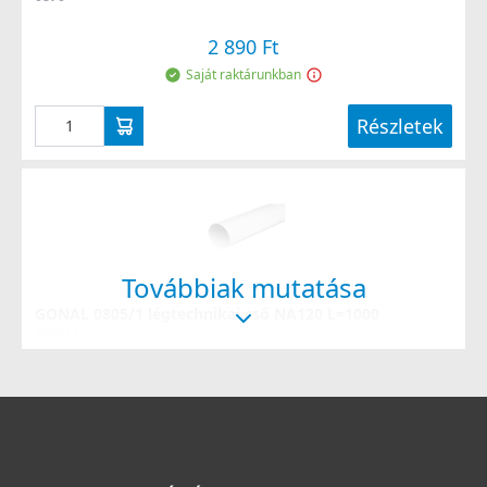
2 890 Ft
Saját raktárunkban
Részletek
Továbbiak mutatása
GONAL 0805/1 légtechnikai cső NA120 L=1000
0805/1
6 490 Ft
Saját raktárunkban
Részletek