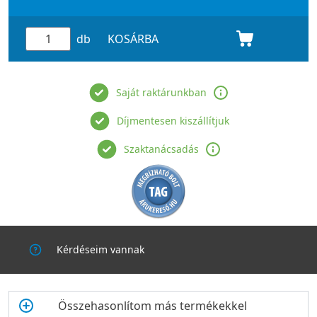
Különösen ajánlott nagyobb helyiségek, irodák, közösségi
terek, valamint olyan helyiségek szellőztetésére, ahol a
megfelelő légcsere kiemelt jelentőséggel bír.
db
KOSÁRBA
A rendszeres és megfelelő szellőztetés nem csupán a
komfortérzetet javítja, hanem segíthet csökkenteni a túlzott
Saját raktárunkban
páratartalom kialakulását is, amely hosszú távon hozzájárulhat
a penészesedés megelőzéséhez és az egészségesebb beltéri
Díjmentesen kiszállítjuk
környezet fenntartásához. Széles üzemi hőmérséklet-
tartomány -20 és +50 Celsius fok között.
Szaktanácsadás
Modern technológia csendes működéssel
A
Cata B-23 RA készülék fejlesztése során
a
nagy
teljesítmény
mellett kiemelt figyelmet fordítottak a
zajszint
optimalizálás
ára is. Automata előlapjának köszönhetően
megakadályozható az esetleges kültérből történő
nemkívánatos visszaáramlás.
Kérdéseim vannak
A mindössze
49 dB(A) zajszint
kellemesebb használatot
biztosít, így a ventilátor működése nem válik zavaróvá a
mindennapok során. Ez különösen fontos olyan helyiségekben,
Összehasonlítom más termékekkel
ahol a nyugodt környezet és a komfortos légkör egyaránt