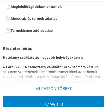
Megfelelőségi dokumentumok
Méretrajz és termék adatlap
Termékismertető adatlap
Részletes leírás
Hatékony szellőztetés nagyobb helyiségekben is
A
Cata B-23 RA szellőztető ventilátor
azok számára készült,
akik nem szeretnének kompromisszumot kötni az otthonuk
vagy munkahelyük levegőminősége terén. A készülék elszívó
üzemmódban kiemelkedő, akár
825 m³/óra légszállítási
teljesítmény
re képes, így gyorsan és hatékonyan távolítja el az
MUTASSON TÖBBET
elhasznált, párás vagy szennyezett levegőt. Légbevezetés
üzemmódban
530 m³/óra
teljesítménnyel gondoskodik a friss
levegő kontrollált beáramlásáról, ezáltal folyamatosan
77 990 Ft
hozzájárul a helyiség kiegyensúlyozott, tiszta levegőjéhez.