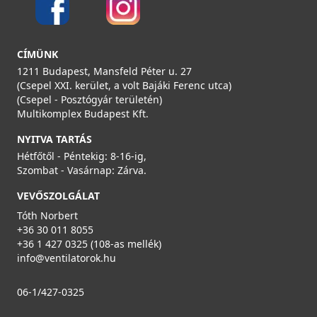
CÍMÜNK
1211 Budapest, Mansfeld Péter u. 27
(Csepel XXI. kerület, a volt Bajáki Ferenc utca)
(Csepel - Posztógyár területén)
Multikomplex Budapest Kft.
NYITVA TARTÁS
Hétfőtől - Péntekig: 8-16-ig,
Szombat - Vasárnap: Zárva.
VEVŐSZOLGÁLAT
Tóth Norbert
+36 30 011 8055
+36 1 427 0325 (108-as mellék)
info@ventilatorok.hu
06-1/427-0325