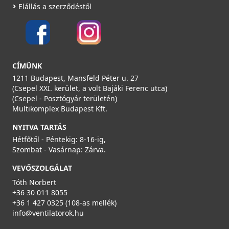
Elállás a szerződéstől
CÍMÜNK
1211 Budapest, Mansfeld Péter u. 27
(Csepel XXI. kerület, a volt Bajáki Ferenc utca)
(Csepel - Posztógyár területén)
Multikomplex Budapest Kft.
NYITVA TARTÁS
Hétfőtől - Péntekig: 8-16-ig,
Szombat - Vasárnap: Zárva.
VEVŐSZOLGÁLAT
Tóth Norbert
+36 30 011 8055
+36 1 427 0325 (108-as mellék)
info@ventilatorok.hu