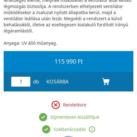
lehetséges eleme, melynek működését a ventilátor által keltett
légmozgás biztosítja. A rendszerben elhelyezett ventilátor
működésekor a zsaluzat nyitott állapotba kerül, majd a
ventilátor leállása után lezár. Megvédi a rendszert a külső
behatásoktól, illetve az esetlegesen kialakuló fordított irányú
légáramlástól.
Anyaga: UV álló műanyag.
115 990 Ft
db
KOSÁRBA
Rendelésre
Díjmentesen kiszállítjuk
Szaktanácsadás