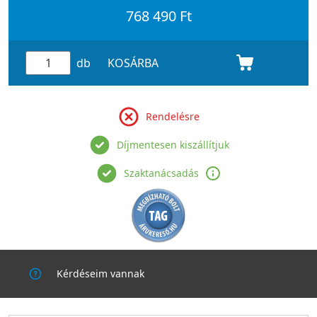
768 490 Ft
db
KOSÁRBA
Rendelésre
Díjmentesen kiszállítjuk
Szaktanácsadás
Kérdéseim vannak