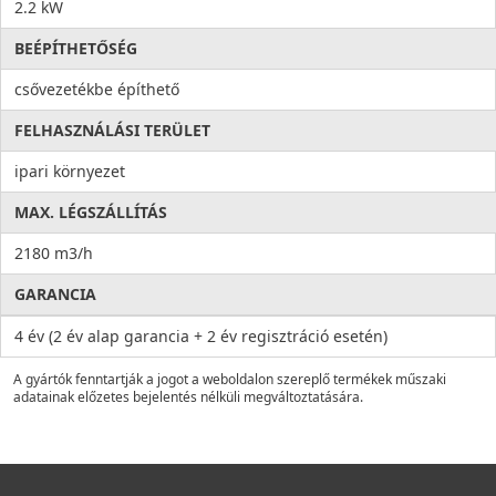
2.2 kW
BEÉPÍTHETŐSÉG
csővezetékbe építhető
FELHASZNÁLÁSI TERÜLET
ipari környezet
MAX. LÉGSZÁLLÍTÁS
2180 m3/h
GARANCIA
4 év (2 év alap garancia + 2 év regisztráció esetén)
A gyártók fenntartják a jogot a weboldalon szereplő termékek műszaki
adatainak előzetes bejelentés nélküli megváltoztatására.