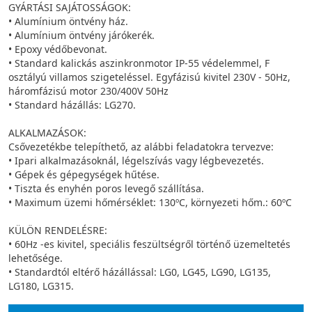
GYÁRTÁSI SAJÁTOSSÁGOK:
• Alumínium öntvény ház.
• Alumínium öntvény járókerék.
• Epoxy védőbevonat.
• Standard kalickás aszinkronmotor IP-55 védelemmel, F
osztályú villamos szigeteléssel. Egyfázisú kivitel 230V - 50Hz,
háromfázisú motor 230/400V 50Hz
• Standard házállás: LG270.
ALKALMAZÁSOK:
Csővezetékbe telepíthető, az alábbi feladatokra tervezve:
• Ipari alkalmazásoknál, légelszívás vagy légbevezetés.
• Gépek és gépegységek hűtése.
• Tiszta és enyhén poros levegő szállítása.
• Maximum üzemi hőmérséklet: 130ºC, környezeti hőm.: 60ºC
KÜLÖN RENDELÉSRE:
• 60Hz -es kivitel, speciális feszültségről történő üzemeltetés
lehetősége.
• Standardtól eltérő házállással: LG0, LG45, LG90, LG135,
LG180, LG315.