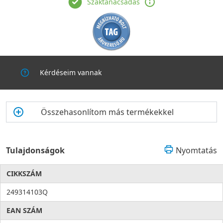
Szaktanácsadás
Kérdéseim vannak
Összehasonlítom más termékekkel
Tulajdonságok
Nyomtatás
CIKKSZÁM
249314103Q
EAN SZÁM