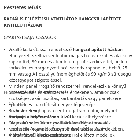
Részletes leírás
RADIÁLIS FELÉPÍTÉSŰ VENTILÁTOR HANGCSILLAPÍTOTT
KIVITELŰ HÁZBAN
GYÁRTÁSI SAJÁTOSSÁGOK:
Vízálló kialakítással rendelkező
hangcsillapított házban
elhelyezett szellőzőventilátor magas hatásfokkal és alacsony
zajszinttel, 30 mm-es alumínium profilszerkezettel, nejlon
sarkokkal és horganyzott acél szendvicspanellel, belső, 25
mm vastag A1 osztályú (nem éghető) és 90 kg/m3 sűrűségű
kőzetgyapot szigeteléssel.
Minden panel "rögzítő rendszerrel" rendelkezik a könnyű
FELHASZNÁLÁSI TERÜLETEK:
összeszerelés és szétszerelés érdekében, amikor csak
szükséges, akár tisztítás, karbantartás vagy panelcsere
céljából.
Épületek és ipari létesítmények légcseréje.
Közvetlen meghajtású centrifugál ventilátor, melynek
Füstelvezetés.
motorja a légáramláson kívül
Konyhai elszívás.
került elhelyezésre.
Kör alakú szívó oldali csatlakozás a légtechnikai
Olajos terhelésű környezetek kezelésére tervezték.
rendszerekhez való könnyebb csatlakoztatás érdekében.
Maximális folyamatos üzemi hőmérséklet:
120ºC
.
A
(háromfázisú kivitel esetében).
légáramtól elszigetelt motorral
ellátott modellek,