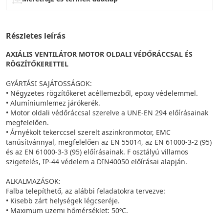
Részletes leírás
AXIÁLIS VENTILÁTOR MOTOR OLDALI VÉDŐRÁCCSAL ÉS
RÖGZÍTŐKERETTEL
GYÁRTÁSI SAJÁTOSSÁGOK:
• Négyzetes rögzítőkeret acéllemezből, epoxy védelemmel.
• Alumíniumlemez járókerék.
• Motor oldali védőráccsal szerelve a UNE-EN 294 előírásainak
megfelelően.
• Árnyékolt tekerccsel szerelt aszinkronmotor, EMC
tanúsítvánnyal, megfelelően az EN 55014, az EN 61000-3-2 (95)
és az EN 61000-3-3 (95) előírásainak. F osztályú villamos
szigetelés, IP-44 védelem a DIN40050 előírásai alapján.
ALKALMAZÁSOK:
Falba telepíthető, az alábbi feladatokra tervezve:
• Kisebb zárt helységek légcseréje.
• Maximum üzemi hőmérséklet: 50ºC.