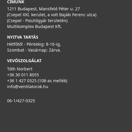
CÍMÜNK
1211 Budapest, Mansfeld Péter u. 27
(Csepel XXI. kerület, a volt Bajáki Ferenc utca)
(Csepel - Posztógyár területén)
Multikomplex Budapest Kft.
NYITVA TARTÁS
Hétfőtől - Péntekig: 8-16-ig,
Szombat - Vasárnap: Zárva.
VEVŐSZOLGÁLAT
Tóth Norbert
+36 30 011 8055
+36 1 427 0325 (108-as mellék)
info@ventilatorok.hu
06-1/427-0325