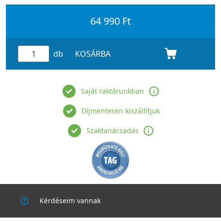
64 990 Ft
db
KOSÁRBA
Saját raktárunkban
Díjmentesen kiszállítjuk
Szaktanácsadás
Kérdéseim vannak