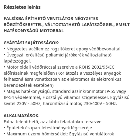
Részletes leírás
FALSÍKBA ÉPÍTHETŐ VENTILÁTOR NÉGYZETES
RÖGZÍTŐKERETTEL, VÁLTOZTATHATÓ LAPÁTSZÖGGEL, EMELT
HATÉKONYSÁGÚ MOTORRAL
GYÁRTÁSI SAJÁTOSSÁGOK:
• Négyzetes acéllemez rögzítőkeret epoxy védőbevonattal.
• Üvegszál erősítésű poliamid járókerék változtatható
lapátszöggel.
• Motor oldali védőráccsal szerelve a ROHS 2002/95/EC
előírásainak megfelelően (Korlátozás a veszélyes anyagok
felhasználásra vonatkozóan az elektromos és elektronikus
berendezések esetében).
• Magas hatékonyságú, standard aszinkronmotor IP-55 vagy
IP-54 védelemmel, F osztályú villamos szigeteléssel. Egyfázisú
kivitel 230V - 50Hz; háromfázisú motor, 230/400V - 50Hz.
ALKALMAZÁSOK:
Falba telepíthető, az alábbi feladatokra tervezve:
• Épületek és ipari létesítmények légcseréje.
• Maximum üzemi hőmérséklet: Egyfázisú ventilátorok