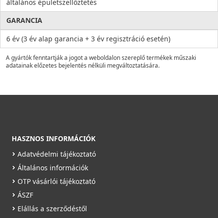
általános épületszellőztetés
GARANCIA
6 év (3 év alap garancia + 3 év regisztráció esetén)
A gyártók fenntartják a jogot a weboldalon szereplő termékek műszaki
adatainak előzetes bejelentés nélküli megváltoztatására.
HASZNOS INFORMÁCIÓK
Adatvédelmi tájékoztató
Általános információk
OTP vásárlói tájékoztató
ÁSZF
Elállás a szerződéstől