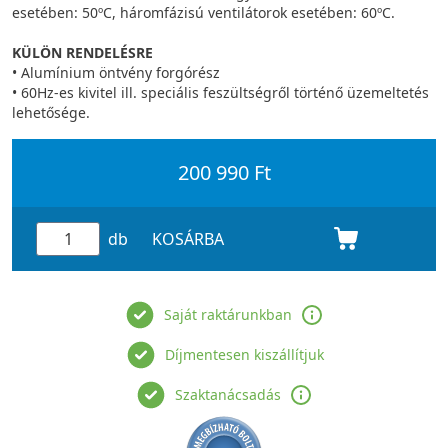
esetében: 50ºC, háromfázisú ventilátorok esetében: 60ºC.
KÜLÖN RENDELÉSRE
• Alumínium öntvény forgórész
• 60Hz-es kivitel ill. speciális feszültségről történő üzemeltetés
lehetősége.
200 990 Ft
db
KOSÁRBA
Saját raktárunkban
Díjmentesen kiszállítjuk
Szaktanácsadás