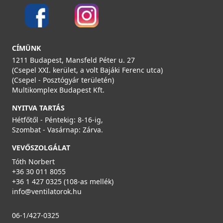
CÍMÜNK
1211 Budapest, Mansfeld Péter u. 27
(Csepel XXI. kerület, a volt Bajáki Ferenc utca)
(Csepel - Posztógyár területén)
Multikomplex Budapest Kft.
NYITVA TARTÁS
Hétfőtől - Péntekig: 8-16-ig,
Szombat - Vasárnap: Zárva.
VEVŐSZOLGÁLAT
Tóth Norbert
+36 30 011 8055
+36 1 427 0325 (108-as mellék)
info@ventilatorok.hu
06-1/427-0325