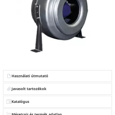
Használati útmutató
Javasolt tartozékok
Katalógus
Méretrajz és termék adatlap