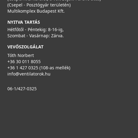
(Csepel - Posztógyár területén)
Multikomplex Budapest Kft.
NYITVA TARTÁS
Hétfőtől - Péntekig: 8-16-ig,
Szombat - Vasárnap: Zárva.
VEVŐSZOLGÁLAT
Tóth Norbert
+36 30 011 8055
+36 1 427 0325 (108-as mellék)
info@ventilatorok.hu
06-1/427-0325