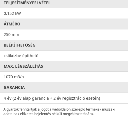
TELJESÍTMÉNYFELVÉTEL
0.152 kW
ÁTMÉRŐ
250 mm
BEÉPÍTHETŐSÉG
csőközbe építhető
MAX. LÉGSZÁLLÍTÁS
1070 m3/h
GARANCIA
4 év (2 év alap garancia + 2 év regisztráció esetén)
A gyártók fenntartják a jogot a weboldalon szereplő termékek műszaki
adatainak előzetes bejelentés nélküli megváltoztatására.