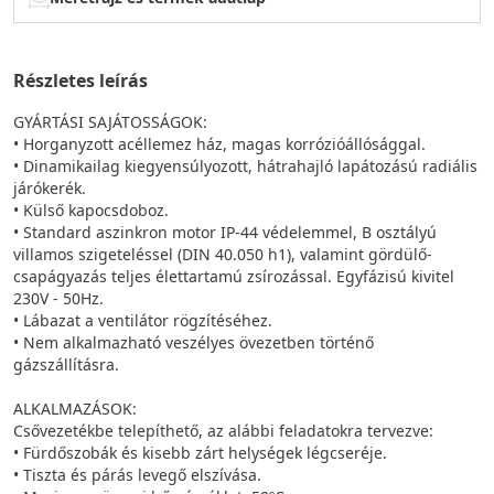
Részletes leírás
GYÁRTÁSI SAJÁTOSSÁGOK:
• Horganyzott acéllemez ház, magas korrózióállósággal.
• Dinamikailag kiegyensúlyozott, hátrahajló lapátozású radiális
járókerék.
• Külső kapocsdoboz.
• Standard aszinkron motor IP-44 védelemmel, B osztályú
villamos szigeteléssel (DIN 40.050 h1), valamint gördülő-
csapágyazás teljes élettartamú zsírozással. Egyfázisú kivitel
230V - 50Hz.
• Lábazat a ventilátor rögzítéséhez.
• Nem alkalmazható veszélyes övezetben történő
gázszállításra.
ALKALMAZÁSOK:
Csővezetékbe telepíthető, az alábbi feladatokra tervezve:
• Fürdőszobák és kisebb zárt helységek légcseréje.
• Tiszta és párás levegő elszívása.