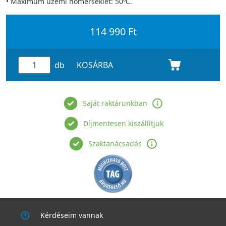
• Maximum üzemi hőmérséklet: 50ºC.
114 990 Ft
db
KOSÁRBA
Saját raktárunkban
Díjmentesen kiszállítjuk
Szaktanácsadás
Kérdéseim vannak