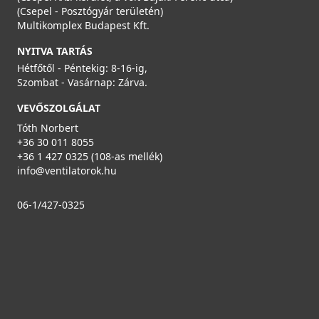
(Csepel - Posztógyár területén)
Multikomplex Budapest Kft.
NYITVA TARTÁS
Hétfőtől - Péntekig: 8-16-ig,
Szombat - Vasárnap: Zárva.
VEVŐSZOLGÁLAT
Tóth Norbert
+36 30 011 8055
+36 1 427 0325 (108-as mellék)
info@ventilatorok.hu
06-1/427-0325