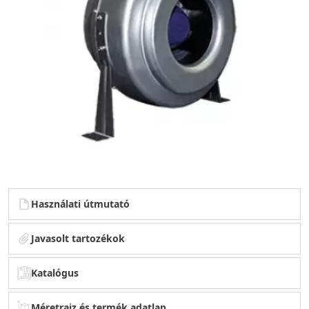
Használati útmutató
Javasolt tartozékok
Katalógus
Méretrajz és termék adatlap