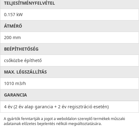
TELJESÍTMÉNYFELVÉTEL
0.157 kW
ÁTMÉRŐ
200 mm
BEÉPÍTHETŐSÉG
csőközbe építhető
MAX. LÉGSZÁLLÍTÁS
1010 m3/h
GARANCIA
4 év (2 év alap garancia + 2 év regisztráció esetén)
A gyártók fenntartják a jogot a weboldalon szereplő termékek műszaki
adatainak előzetes bejelentés nélküli megváltoztatására.