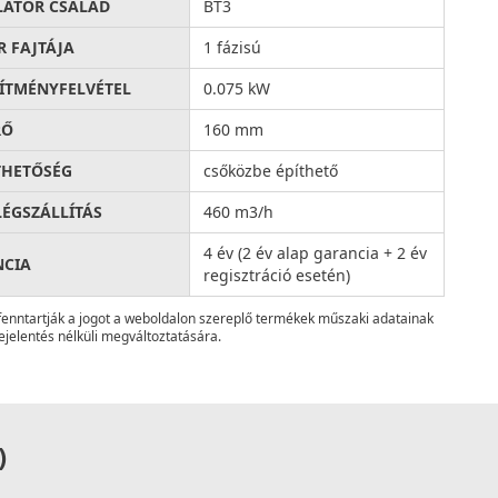
LÁTOR CSALÁD
BT3
 FAJTÁJA
1 fázisú
SÍTMÉNYFELVÉTEL
0.075 kW
RŐ
160 mm
THETŐSÉG
csőközbe építhető
LÉGSZÁLLÍTÁS
460 m3/h
4 év (2 év alap garancia + 2 év
NCIA
regisztráció esetén)
fenntartják a jogot a weboldalon szereplő termékek műszaki adatainak
ejelentés nélküli megváltoztatására.
)