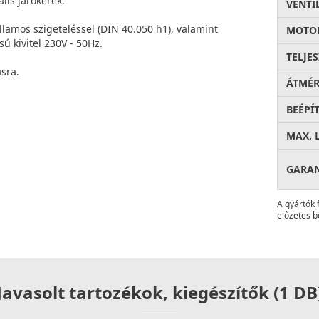
lis járókerék.
VENTI
llamos szigeteléssel (DIN 40.050 h1), valamint
MOTOR
ú kivitel 230V - 50Hz.
TELJE
sra.
ÁTMÉ
BEÉPÍ
MAX. 
GARA
A gyártók 
előzetes b
Javasolt tartozékok, kiegészítők (1 DB