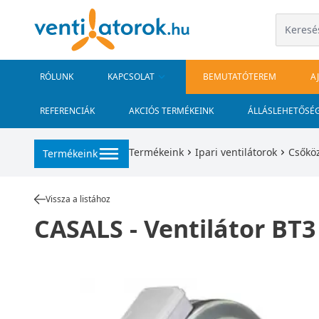
RÓLUNK
KAPCSOLAT
BEMUTATÓTEREM
A
REFERENCIÁK
AKCIÓS TERMÉKEINK
ÁLLÁSLEHETŐSÉ
Termékeink
Ipari ventilátorok
Csőköz
Termékeink
Vissza a listához
CASALS - Ventilátor BT3