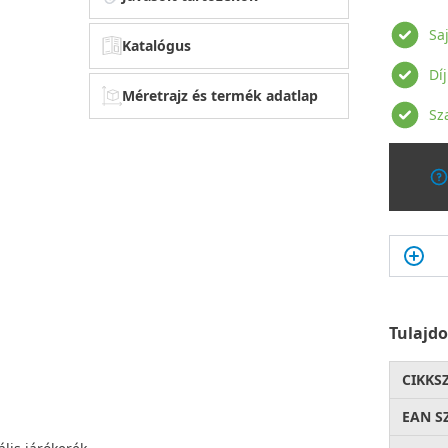
Sa
Katalógus
Dí
Méretrajz és termék adatlap
Sz
Tulajd
CIKKS
EAN S