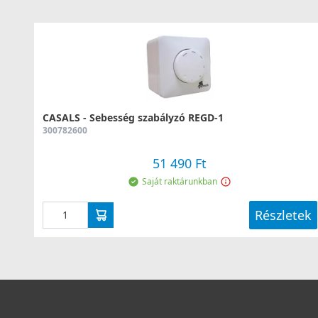
CASALS - Sebesség szabályzó REGD-1
300782600
51 490 Ft
Saját raktárunkban
Részletek