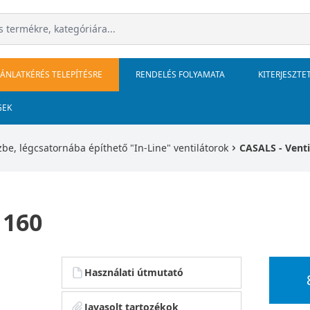
JÁNLATKÉRÉS TELEPÍTÉSRE
RENDELÉS FOLYAMATA
KITERJESZTE
GEK
be, légcsatornába építhető "In-Line" ventilátorok
CASALS - Venti
 160
Használati útmutató
Javasolt tartozékok