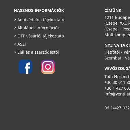
HASZNOS INFORMÁCIÓK
CÍMÜNK
1211 Budapes
Adatvédelmi tájékoztató
(Csepel XXI. 
Általános információk
(Csepel - Pos
Multikomplex
OTP vásárlói tájékoztató
ÁSZF
NYITVA TAR
Elállás a szerződéstől
Hétfőtől - Pé
Szombat - Va
VEVŐSZOLG
Tóth Norbert
+36 30 011 8
+36 1 427 03
info@ventila
06-1/427-032