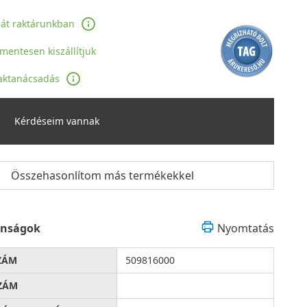
ját raktárunkban
jmentesen kiszállítjuk
aktanácsadás
Kérdéseim vannak
Összehasonlítom más termékekkel
onságok
Nyomtatás
ZÁM
509816000
ZÁM