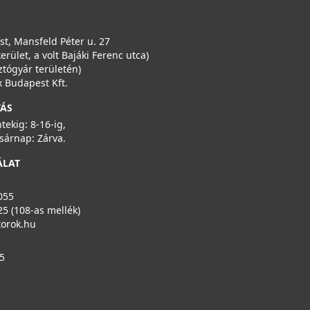
t, Mansfeld Péter u. 27
kerület, a volt Bajáki Ferenc utca)
ztógyár területén)
 Budapest Kft.
TÁS
ntekig: 8-16-ig,
sárnap: Zárva.
ÁLAT
055
25 (108-as mellék)
torok.hu
5