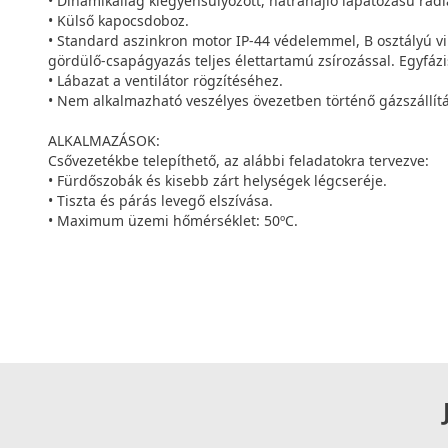
• Dinamikailag kiegyensúlyozott, hátrahajló lapátozású radiá
• Külső kapocsdoboz.
• Standard aszinkron motor IP-44 védelemmel, B osztályú vi
gördülő-csapágyazás teljes élettartamú zsírozással. Egyfázis
• Lábazat a ventilátor rögzítéséhez.
• Nem alkalmazható veszélyes övezetben történő gázszállítá
ALKALMAZÁSOK:
Csővezetékbe telepíthető, az alábbi feladatokra tervezve:
• Fürdőszobák és kisebb zárt helységek légcseréje.
• Tiszta és párás levegő elszívása.
• Maximum üzemi hőmérséklet: 50ºC.