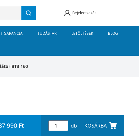
Bejelentkezés
TT GARANCIA
TUDÁSTÁR
LETÖLTÉSEK
BLOG
látor BT3 160
87 990 Ft
db
KOSÁRBA