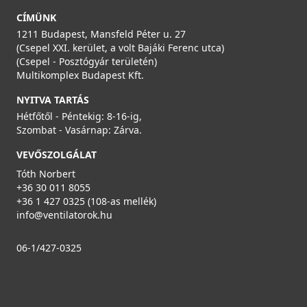
CÍMÜNK
1211 Budapest, Mansfeld Péter u. 27
(Csepel XXI. kerület, a volt Bajáki Ferenc utca)
(Csepel - Posztógyár területén)
Multikomplex Budapest Kft.
NYITVA TARTÁS
Hétfőtől - Péntekig: 8-16-ig,
Szombat - Vasárnap: Zárva.
VEVŐSZOLGÁLAT
Tóth Norbert
+36 30 011 8055
+36 1 427 0325 (108-as mellék)
info@ventilatorok.hu
06-1/427-0325