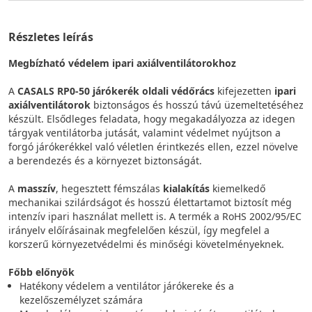
Részletes leírás
Megbízható védelem ipari axiálventilátorokhoz
A
CASALS RP0-50 járókerék oldali védőrács
kifejezetten
ipari
axiálventilátorok
biztonságos és hosszú távú üzemeltetéséhez
készült. Elsődleges feladata, hogy megakadályozza az idegen
tárgyak ventilátorba jutását, valamint védelmet nyújtson a
forgó járókerékkel való véletlen érintkezés ellen, ezzel növelve
a berendezés és a környezet biztonságát.
A
masszív
, hegesztett fémszálas
kialakítás
kiemelkedő
mechanikai szilárdságot és hosszú élettartamot biztosít még
intenzív ipari használat mellett is. A termék a RoHS 2002/95/EC
irányelv előírásainak megfelelően készül, így megfelel a
korszerű környezetvédelmi és minőségi követelményeknek.
Főbb előnyök
Hatékony védelem a ventilátor járókereke és a
kezelőszemélyzet számára