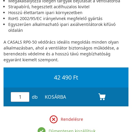
Megakadályozza idegen tárgyak bejutását a ventilátorba
Strapabíró, hegesztett acélhuzalos kivitel
Hosszú élettartam ipari környezetben
RoHS 2002/95/EC irányelvnek megfelelő gyártás
Egyszerűen alkalmazható ipari axiálventilátorok kifúvó
oldalán
A CASALS RP0-50 védőrács ideális megoldás minden olyan
alkalmazásban, ahol a ventilátor biztonságos működése, a
berendezés védelme és a hosszú távú megbízhatóság
egyaránt kiemelt szempont.
42 490 Ft
db
KOSÁRBA
Rendelésre
Díjmentesen kiszállítjuk