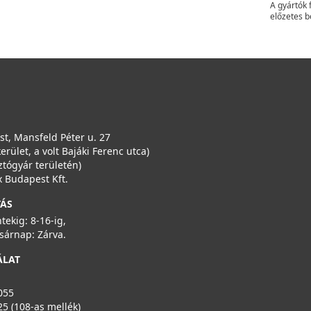
A gyártók 
előzetes b
t, Mansfeld Péter u. 27
kerület, a volt Bajáki Ferenc utca)
ztógyár területén)
 Budapest Kft.
TÁS
ntekig: 8-16-ig,
sárnap: Zárva.
ÁLAT
055
25 (108-as mellék)