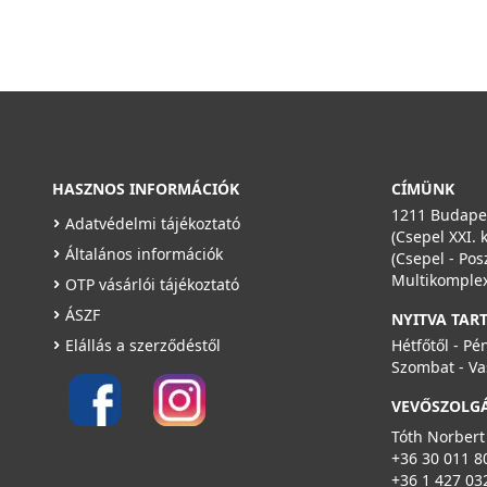
HASZNOS INFORMÁCIÓK
CÍMÜNK
1211 Budapes
Adatvédelmi tájékoztató
(Csepel XXI. 
Általános információk
(Csepel - Pos
Multikomplex
OTP vásárlói tájékoztató
ÁSZF
NYITVA TAR
Elállás a szerződéstől
Hétfőtől - Pé
Szombat - Va
VEVŐSZOLG
Tóth Norbert
+36 30 011 8
+36 1 427 03