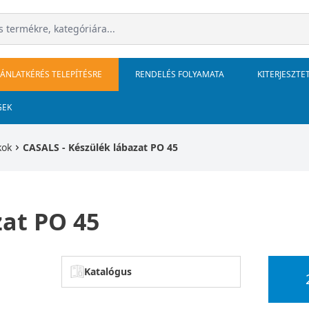
JÁNLATKÉRÉS TELEPÍTÉSRE
RENDELÉS FOLYAMATA
KITERJESZTE
GEK
kok
CASALS - Készülék lábazat PO 45
zat PO 45
Katalógus