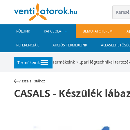
RÓLUNK
KAPCSOLAT
BEMUTATÓTEREM
A
REFERENCIÁK
AKCIÓS TERMÉKEINK
ÁLLÁSLEHETŐSÉ
Termékeink
Ipari légtechnikai tartozé
Termékeink
Vissza a listához
CASALS - Készülék lába