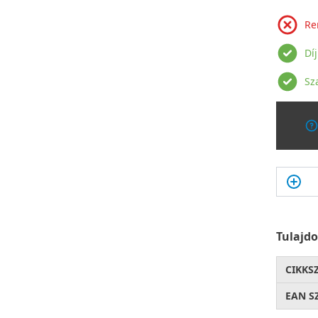
Re
Dí
Sz
Tulajd
CIKKS
EAN S