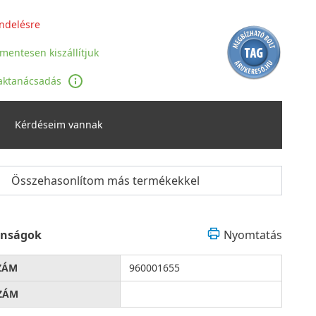
ndelésre
jmentesen kiszállítjuk
aktanácsadás
Kérdéseim vannak
Összehasonlítom más termékekkel
onságok
Nyomtatás
ZÁM
960001655
ZÁM