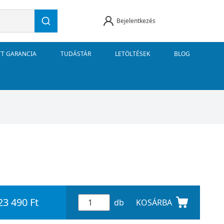
Bejelentkezés
TT GARANCIA
TUDÁSTÁR
LETÖLTÉSEK
BLOG
23 490 Ft
db
KOSÁRBA