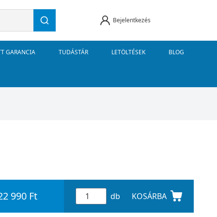
Bejelentkezés
TT GARANCIA
TUDÁSTÁR
LETÖLTÉSEK
BLOG
22 990 Ft
db
KOSÁRBA