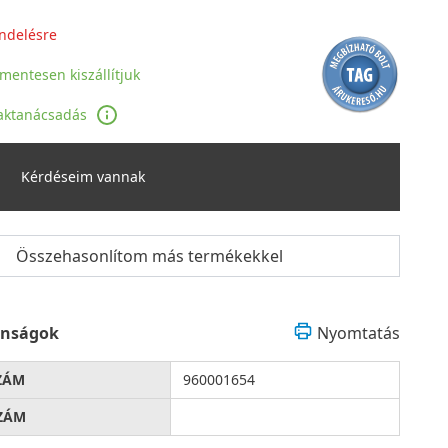
ndelésre
jmentesen kiszállítjuk
aktanácsadás
Kérdéseim vannak
Összehasonlítom más termékekkel
onságok
Nyomtatás
ZÁM
960001654
ZÁM