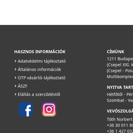
HASZNOS INFORMÁCIÓK
CÍMÜNK
1211 Budapes
Adatvédelmi tájékoztató
(Csepel XXI. 
Általános információk
(Csepel - Pos
Multikomplex
OTP vásárlói tájékoztató
ÁSZF
NYITVA TAR
Elállás a szerződéstől
Hétfőtől - Pé
Szombat - Va
VEVŐSZOLG
Tóth Norbert
+36 30 011 8
+36 1 427 03