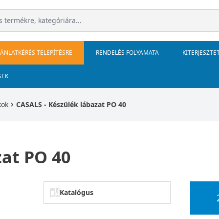
JÁNLATKÉRÉS TELEPÍTÉSRE
RENDELÉS FOLYAMATA
KITERJESZTE
GEK
kok
CASALS - Készülék lábazat PO 40
zat PO 40
Katalógus