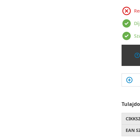
Re
Dí
Sz
Tulajd
CIKKS
EAN S