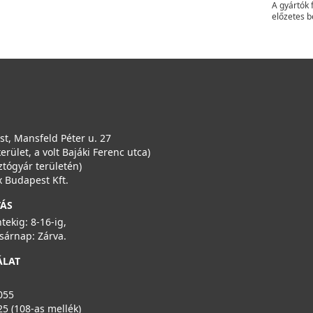
A gyártók 
előzetes b
t, Mansfeld Péter u. 27
kerület, a volt Bajáki Ferenc utca)
ztógyár területén)
 Budapest Kft.
TÁS
ntekig: 8-16-ig,
sárnap: Zárva.
ÁLAT
055
25 (108-as mellék)