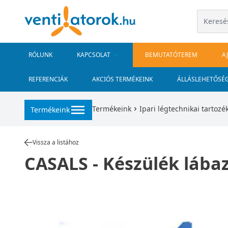
RÓLUNK
KAPCSOLAT
BEMUTATÓTEREM
A
REFERENCIÁK
AKCIÓS TERMÉKEINK
ÁLLÁSLEHETŐSÉ
Termékeink
Ipari légtechnikai tartozé
Termékeink
Vissza a listához
CASALS - Készülék lába