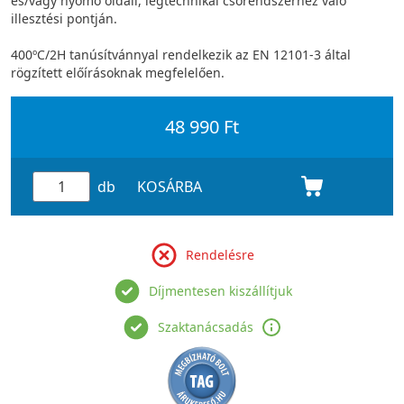
és/vagy nyomó oldali, légtechnikai csőrendszerhez való
illesztési pontján.
400ºC/2H tanúsítvánnyal rendelkezik az EN 12101-3 által
rögzített előírásoknak megfelelően.
48 990 Ft
db
KOSÁRBA
Rendelésre
Díjmentesen kiszállítjuk
Szaktanácsadás