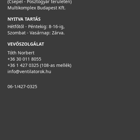
(Csepel - Posztógyár területén)
Multikomplex Budapest Kft.
NYITVA TARTÁS
Hétfőtől - Péntekig: 8-16-ig,
Szombat - Vasárnap: Zárva.
VEVŐSZOLGÁLAT
Tóth Norbert
+36 30 011 8055
+36 1 427 0325 (108-as mellék)
info@ventilatorok.hu
06-1/427-0325