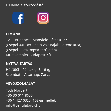
Elállás a szerződéstől
CÍMÜNK
1211 Budapest, Mansfeld Péter u. 27
(Csepel XXI. kerület, a volt Bajáki Ferenc utca)
(Csepel - Posztógyár területén)
Multikomplex Budapest Kft.
NYITVA TARTÁS
Hétfőtől - Péntekig: 8-16-ig,
Szombat - Vasárnap: Zárva.
VEVŐSZOLGÁLAT
Tóth Norbert
+36 30 011 8055
+36 1 427 0325 (108-as mellék)
info@ventilatorok.hu