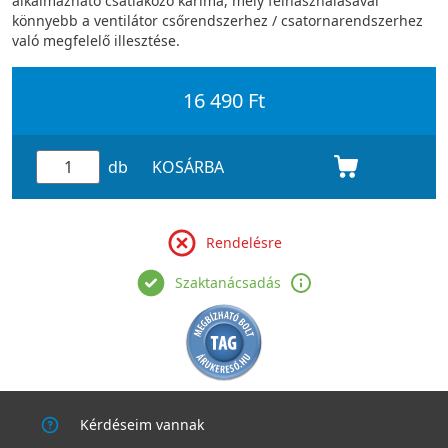
alkalmazható csatlakozó karima, mely felhasználásával
könnyebb a ventilátor csőrendszerhez / csatornarendszerhez
való megfelelő illesztése.
16 490 Ft
db
KOSÁRBA
Rendelésre
Szaktanácsadás
Kérdéseim vannak