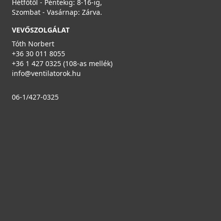
Hétfőtől - Péntekig: 8-16-ig,
Szombat - Vasárnap: Zárva.
VEVŐSZOLGÁLAT
Tóth Norbert
+36 30 011 8055
+36 1 427 0325 (108-as mellék)
info@ventilatorok.hu
06-1/427-0325