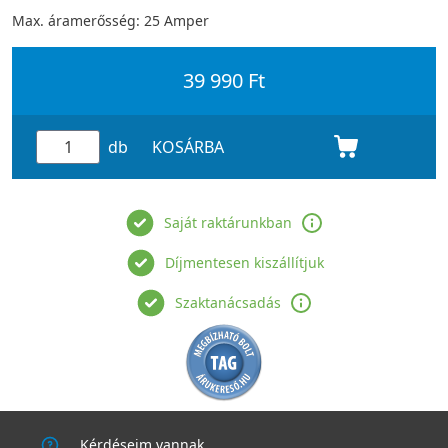
Max. áramerősség: 25 Amper
39 990 Ft
db
KOSÁRBA
Saját raktárunkban
Díjmentesen kiszállítjuk
Szaktanácsadás
Kérdéseim vannak