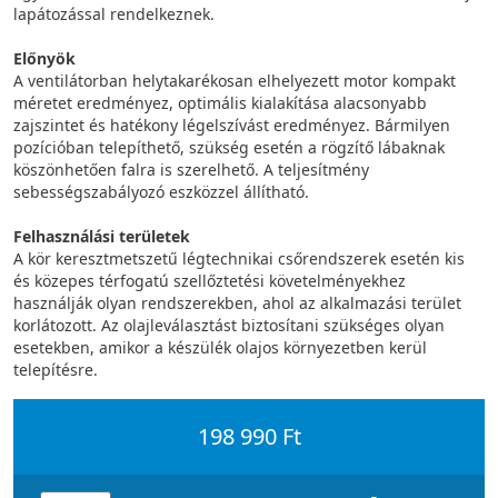
lapátozással rendelkeznek.
Előnyök
A ventilátorban helytakarékosan elhelyezett motor kompakt
méretet eredményez, optimális kialakítása alacsonyabb
zajszintet és hatékony légelszívást eredményez. Bármilyen
pozícióban telepíthető, szükség esetén a rögzítő lábaknak
köszönhetően falra is szerelhető. A teljesítmény
sebességszabályozó eszközzel állítható.
Felhasználási területek
A kör keresztmetszetű légtechnikai csőrendszerek esetén kis
és közepes térfogatú szellőztetési követelményekhez
használják olyan rendszerekben, ahol az alkalmazási terület
korlátozott. Az olajleválasztást biztosítani szükséges olyan
esetekben, amikor a készülék olajos környezetben kerül
telepítésre.
198 990 Ft