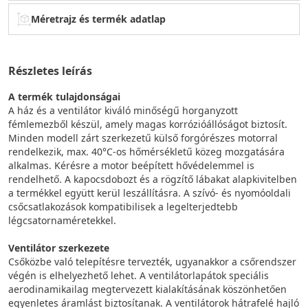
Méretrajz és termék adatlap
Részletes leírás
A termék tulajdonságai
A ház és a ventilátor kiváló minőségű horganyzott
fémlemezből készül, amely magas korrózióállóságot biztosít.
Minden modell zárt szerkezetű külső forgórészes motorral
rendelkezik, max. 40°C-os hőmérsékletű közeg mozgatására
alkalmas. Kérésre a motor beépített hővédelemmel is
rendelhető. A kapocsdobozt és a rögzítő lábakat alapkivitelben
a termékkel együtt kerül leszállításra. A szívó- és nyomóoldali
csőcsatlakozások kompatibilisek a legelterjedtebb
légcsatornaméretekkel.
Ventilátor szerkezete
Csőközbe való telepítésre tervezték, ugyanakkor a csőrendszer
végén is elhelyezhető lehet. A ventilátorlapátok speciális
aerodinamikailag megtervezett kialakításának köszönhetően
egyenletes áramlást biztosítanak. A ventilátorok hátrafelé hajló