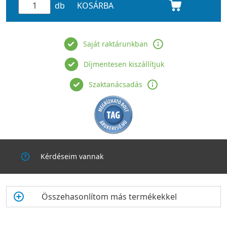
db
KOSÁRBA
Saját raktárunkban
Díjmentesen kiszállítjuk
Szaktanácsadás
Kérdéseim vannak
Összehasonlítom más termékekkel