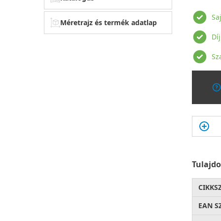
Sa
Méretrajz és termék adatlap
Dí
Sz
Tulajd
CIKKS
EAN S