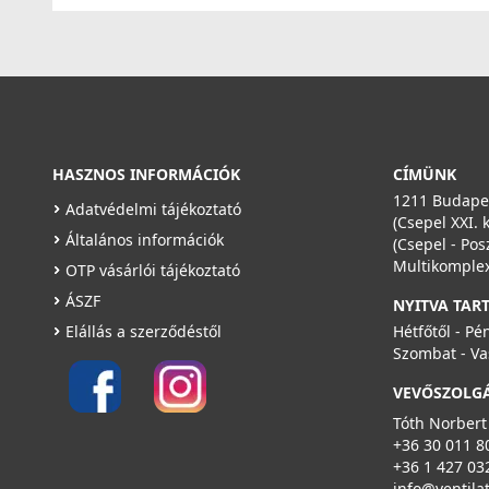
HASZNOS INFORMÁCIÓK
CÍMÜNK
1211 Budapes
Adatvédelmi tájékoztató
(Csepel XXI. 
Általános információk
(Csepel - Pos
Multikomplex
OTP vásárlói tájékoztató
ÁSZF
NYITVA TAR
Elállás a szerződéstől
Hétfőtől - Pé
Szombat - Va
VEVŐSZOLG
Tóth Norbert
+36 30 011 8
+36 1 427 03
info@ventila