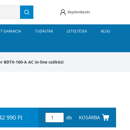
Bejelentkezés
TT GARANCIA
TUDÁSTÁR
LETÖLTÉSEK
BLOG
or BDTX-160-A AC in-line csőközi
42 990 Ft
db
KOSÁRBA