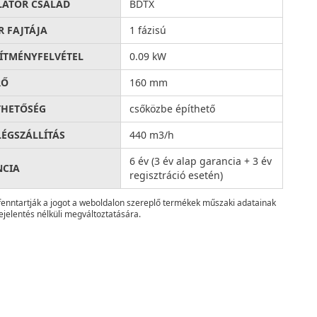
LÁTOR CSALÁD
BDTX
 FAJTÁJA
1 fázisú
SÍTMÉNYFELVÉTEL
0.09 kW
RŐ
160 mm
THETŐSÉG
csőközbe építhető
LÉGSZÁLLÍTÁS
440 m3/h
6 év (3 év alap garancia + 3 év
NCIA
regisztráció esetén)
fenntartják a jogot a weboldalon szereplő termékek műszaki adatainak
ejelentés nélküli megváltoztatására.