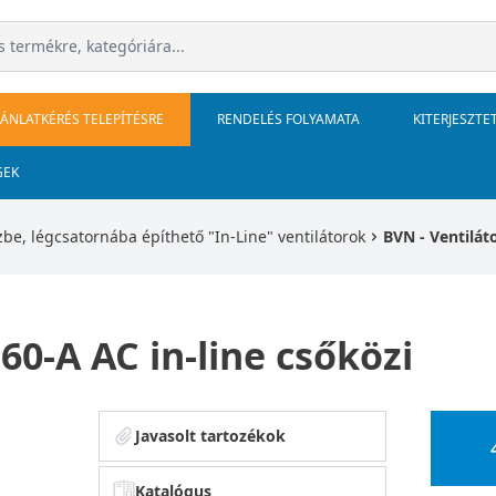
JÁNLATKÉRÉS TELEPÍTÉSRE
RENDELÉS FOLYAMATA
KITERJESZTE
GEK
be, légcsatornába építhető "In-Line" ventilátorok
BVN - Ventilát
60-A AC in-line csőközi
Javasolt tartozékok
Katalógus