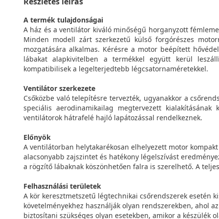
Részletes leírás
A termék tulajdonságai
A ház és a ventilátor kiváló minőségű horganyzott fémlemez
Minden modell zárt szerkezetű külső forgórészes motor
mozgatására alkalmas. Kérésre a motor beépített hővédel
lábakat alapkivitelben a termékkel együtt kerül leszáll
kompatibilisek a legelterjedtebb légcsatornaméretekkel.
Ventilátor szerkezete
Csőközbe való telepítésre tervezték, ugyanakkor a csőrends
speciális aerodinamikailag megtervezett kialakításának 
ventilátorok hátrafelé hajló lapátozással rendelkeznek.
Előnyök
A ventilátorban helytakarékosan elhelyezett motor kompakt
alacsonyabb zajszintet és hatékony légelszívást eredménye
a rögzítő lábaknak köszönhetően falra is szerelhető. A telj
Felhasználási területek
A kör keresztmetszetű légtechnikai csőrendszerek esetén kis
követelményekhez használják olyan rendszerekben, ahol az al
biztosítani szükséges olyan esetekben, amikor a készülék ol