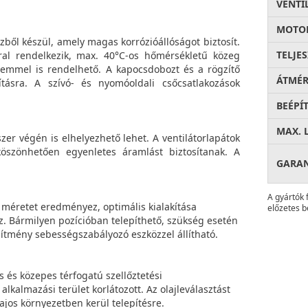
VENTI
MOTOR
ből készül, amely magas korrózióállóságot biztosít.
TELJE
ral rendelkezik, max. 40°C-os hőmérsékletű közeg
emmel is rendelhető. A kapocsdobozt és a rögzítő
ÁTMÉ
ításra. A szívó- és nyomóoldali csőcsatlakozások
BEÉPÍ
MAX. 
zer végén is elhelyezhető lehet. A ventilátorlapátok
köszönhetően egyenletes áramlást biztosítanak. A
GARA
A gyártók 
 méretet eredményez, optimális kialakítása
előzetes b
z. Bármilyen pozícióban telepíthető, szükség esetén
esítmény sebességszabályozó eszközzel állítható.
 és közepes térfogatú szellőztetési
kalmazási terület korlátozott. Az olajleválasztást
ajos környezetben kerül telepítésre.