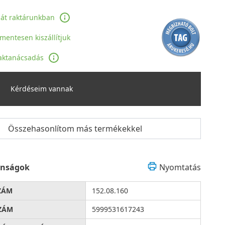
ját raktárunkban
jmentesen kiszállítjuk
aktanácsadás
Kérdéseim vannak
Összehasonlítom más termékekkel
onságok
Nyomtatás
ZÁM
152.08.160
ZÁM
5999531617243