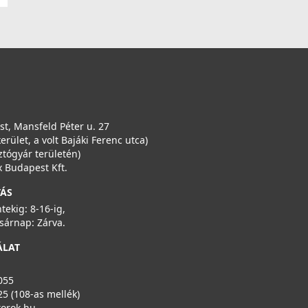
t, Mansfeld Péter u. 27
kerület, a volt Bajáki Ferenc utca)
ztógyár területén)
 Budapest Kft.
TÁS
ntekig: 8-16-ig,
sárnap: Zárva.
ÁLAT
055
25 (108-as mellék)
torok.hu