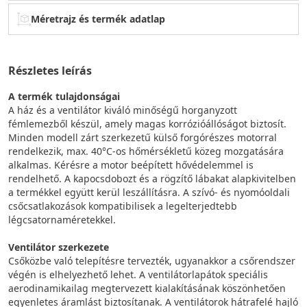
Méretrajz és termék adatlap
Részletes leírás
A termék tulajdonságai
A ház és a ventilátor kiváló minőségű horganyzott
fémlemezből készül, amely magas korrózióállóságot biztosít.
Minden modell zárt szerkezetű külső forgórészes motorral
rendelkezik, max. 40°C-os hőmérsékletű közeg mozgatására
alkalmas. Kérésre a motor beépített hővédelemmel is
rendelhető. A kapocsdobozt és a rögzítő lábakat alapkivitelben
a termékkel együtt kerül leszállításra. A szívó- és nyomóoldali
csőcsatlakozások kompatibilisek a legelterjedtebb
légcsatornaméretekkel.
Ventilátor szerkezete
Csőközbe való telepítésre tervezték, ugyanakkor a csőrendszer
végén is elhelyezhető lehet. A ventilátorlapátok speciális
aerodinamikailag megtervezett kialakításának köszönhetően
egyenletes áramlást biztosítanak. A ventilátorok hátrafelé hajló