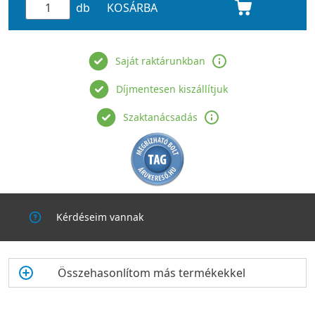
db
KOSÁRBA
Saját raktárunkban
Díjmentesen kiszállítjuk
Szaktanácsadás
Kérdéseim vannak
Összehasonlítom más termékekkel