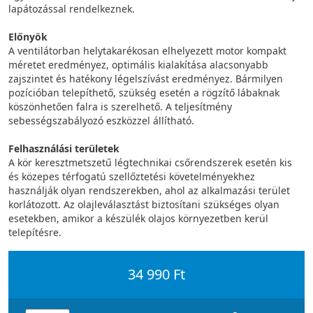
lapátozással rendelkeznek.
Előnyök
A ventilátorban helytakarékosan elhelyezett motor kompakt
méretet eredményez, optimális kialakítása alacsonyabb
zajszintet és hatékony légelszívást eredményez. Bármilyen
pozícióban telepíthető, szükség esetén a rögzítő lábaknak
köszönhetően falra is szerelhető. A teljesítmény
sebességszabályozó eszközzel állítható.
Felhasználási területek
A kör keresztmetszetű légtechnikai csőrendszerek esetén kis
és közepes térfogatú szellőztetési követelményekhez
használják olyan rendszerekben, ahol az alkalmazási terület
korlátozott. Az olajleválasztást biztosítani szükséges olyan
esetekben, amikor a készülék olajos környezetben kerül
telepítésre.
34 990 Ft