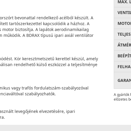
MAX. 
VENTI
orszórt bevonattal rendelkező acélból készült. A
MOTOR
tett tartószerkezettel kapcsolódik a házhoz. A
 motor biztosítja. A lapátok aerodinamikailag
TELJE
n működik. A BDRAX típusú ipari axiál ventilátor
ÁTMÉ
BEÉPÍ
űködést. Kör keresztmetszetű kerettel készül, amely
nálisan rendelhető külső eszközzel a teljesítménye
FELHA
GARA
onikus vagy trafós fordulatszám-szabályozóval
enciaváltóval szabályozhatók.
A gyártók 
előzetes b
sznált levegőjének elvezetésére, ipari
ra.