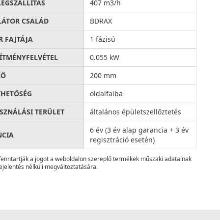
LÉGSZÁLLÍTÁS
407 m3/h
LÁTOR CSALÁD
BDRAX
 FAJTÁJA
1 fázisú
SÍTMÉNYFELVÉTEL
0.055 kW
RŐ
200 mm
THETŐSÉG
oldalfalba
SZNÁLÁSI TERÜLET
általános épületszellőztetés
6 év (3 év alap garancia + 3 év
NCIA
regisztráció esetén)
fenntartják a jogot a weboldalon szereplő termékek műszaki adatainak
ejelentés nélküli megváltoztatására.