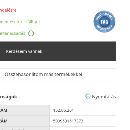
ndelésre
jmentesen kiszállítjuk
aktanácsadás
Kérdéseim vannak
Összehasonlítom más termékekkel
onságok
Nyomtatás
ZÁM
152.06.201
ZÁM
5999531617373