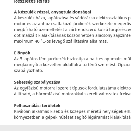
Részletes leírás
A készülék részei, anyagtulajdonságai
A készülék háza, lapátozása és védőrácsa elektrosztatikus p
motor és az ahhoz csatlakozó járókerék szerkezete megerősí
megbízható üzemeltetést a zártrendszerű külső forgórészes
optimalizált kialakításának köszönhetően alacsony zajszinte
maximum 40 °C-os levegő szállítására alkalmas.
Előnyök
Az 5 lapátos fém járókerék biztosítja a halk és optimális m
megkönnyíti a közvetlen oldalfalra történő szerelést. Opcio
szabályozható.
Sebesség szabályozása
Az egyfázisú motorral szerelt típusok fordulatszáma elektr
állítható, a háromfázisú motorokkal szerelt változatok frekv
Felhasználási területek
Kiválóan alkalmas kisebb és közepes méretű helyiségek elha
környezetben a gépek hűtését segítő légáramlat kialakításá