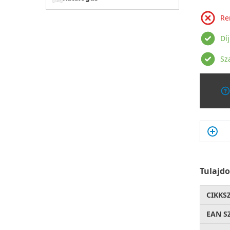
Re
Dí
Sz
Tulajd
CIKKS
EAN S