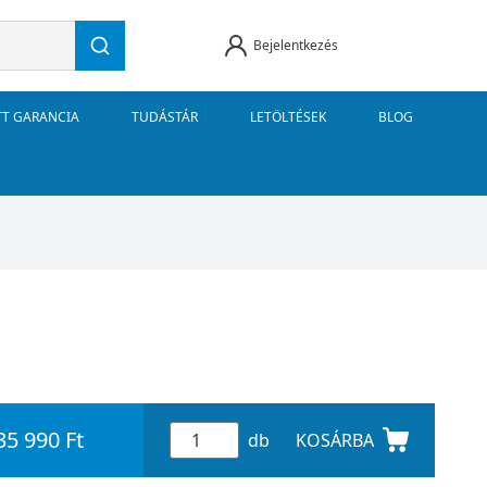
Bejelentkezés
TT GARANCIA
TUDÁSTÁR
LETÖLTÉSEK
BLOG
35 990 Ft
db
KOSÁRBA