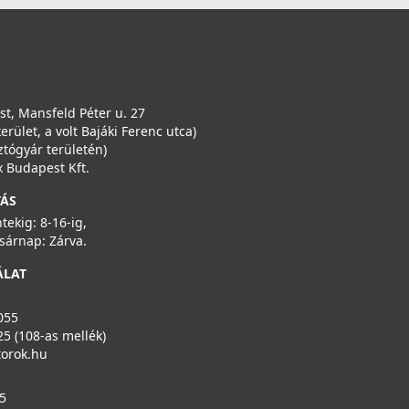
t, Mansfeld Péter u. 27
kerület, a volt Bajáki Ferenc utca)
ztógyár területén)
 Budapest Kft.
TÁS
ntekig: 8-16-ig,
sárnap: Zárva.
ÁLAT
055
25 (108-as mellék)
torok.hu
5