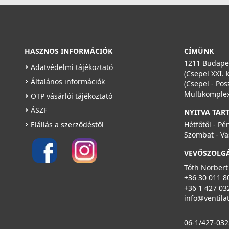
HASZNOS INFORMÁCIÓK
CÍMÜNK
1211 Budapes
Adatvédelmi tájékoztató
(Csepel XXI. 
Általános információk
(Csepel - Pos
Multikomplex
OTP vásárlói tájékoztató
ÁSZF
NYITVA TAR
Elállás a szerződéstől
Hétfőtől - Pé
Szombat - Va
VEVŐSZOLG
Tóth Norbert
+36 30 011 8
+36 1 427 03
info@ventila
06-1/427-032