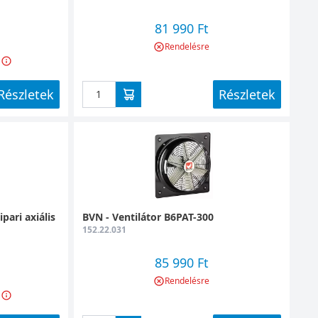
81 990 Ft
Rendelésre
Részletek
Részletek
pari axiális
BVN - Ventilátor B6PAT-300
152.22.031
85 990 Ft
Rendelésre