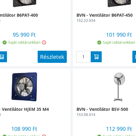
ntilátor B6PAT-400
BVN - Ventilátor B6PAT-450
3
152.22.034
95 990 Ft
101 990 Ft
Saját raktárunkban
Saját raktárunkban
Részletek
 Ventilátor HJEM 35 M4
BVN - Ventilátor BSV-500
3
153.08.014
108 990 Ft
112 990 Ft