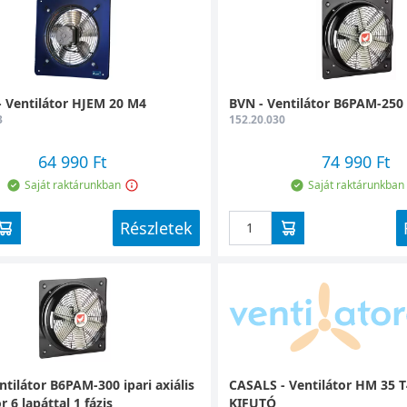
 Ventilátor HJEM 20 M4
BVN - Ventilátor B6PAM-250
3
152.20.030
64 990 Ft
74 990 Ft
Saját raktárunkban
Saját raktárunkban
Részletek
ntilátor B6PAM-300 ipari axiális
CASALS - Ventilátor HM 35 T
r 6 lapáttal 1 fázis
KIFUTÓ