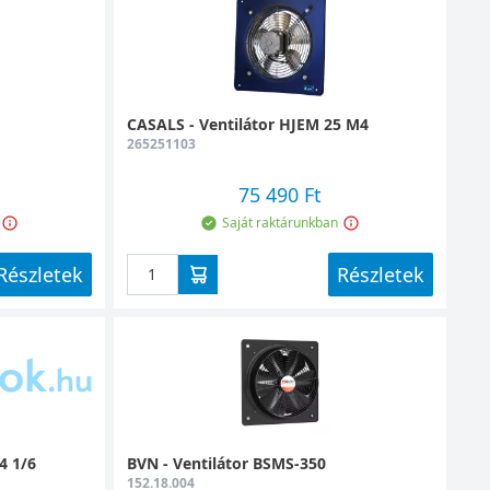
CASALS - Ventilátor HJEM 25 M4
265251103
75 490 Ft
Saját raktárunkban
Részletek
Részletek
4 1/6
BVN - Ventilátor BSMS-350
152.18.004