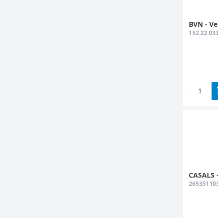
BVN - Ve
152.22.03
CASALS -
26535110