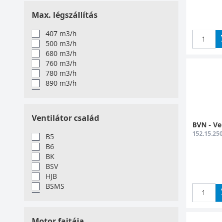
Max. légszállítás
407 m3/h
500 m3/h
680 m3/h
760 m3/h
780 m3/h
890 m3/h
1220 m3/h
1500 m3/h
1970 m3/h
Ventilátor család
1980 m3/h
BVN - Ve
2200 m3/h
152.15.25
B5
2390 m3/h
B6
2400 m3/h
BK
2760 m3/h
BSV
3100 m3/h
HJB
3200 m3/h
BSMS
4080 m3/h
HJBM
4500 m3/h
HJEM
4690 m3/h
BDRAX
Motor fajtája
5200 m3/h