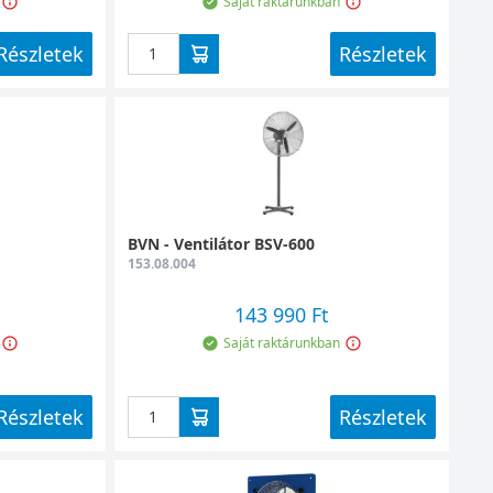
Saját raktárunkban
Részletek
Részletek
BVN - Ventilátor BSV-600
153.08.004
143 990 Ft
Saját raktárunkban
Részletek
Részletek