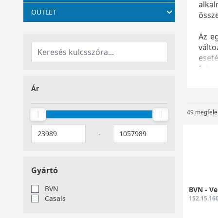
alka
OUTLET
össze
Az eg
válto
eseté
fokoz
Ár
49 megfele
-
Gyártó
BVN
BVN - Ve
Casals
152.15.16