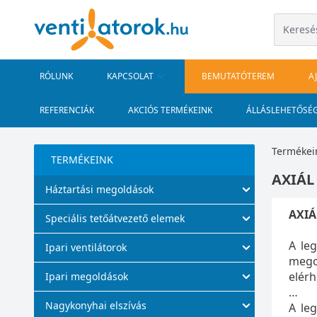
RÓLUNK
KAPCSOLAT
BEMUTATÓTEREM
A
REFERENCIÁK
AKCIÓS TERMÉKEINK
ÁLLÁSLEHETŐSÉ
Termékei
TERMÉKEINK
AXIÁL
Háztartási megoldások
AXIÁ
Speciális tetőátvezető elemek
A leg
Ipari ventilátorok
mego
elérh
Ipari megoldások
Nagykonyhai elszívás
A leg