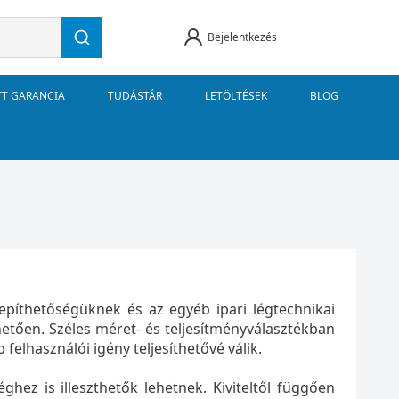
Bejelentkezés
TT GARANCIA
TUDÁSTÁR
LETÖLTÉSEK
BLOG
lepíthetőségüknek és az egyéb ipari légtechnikai
ően. Széles méret- és teljesítményválasztékban
felhasználói igény teljesíthetővé válik.
ghez is illeszthetők lehetnek. Kiviteltől függően