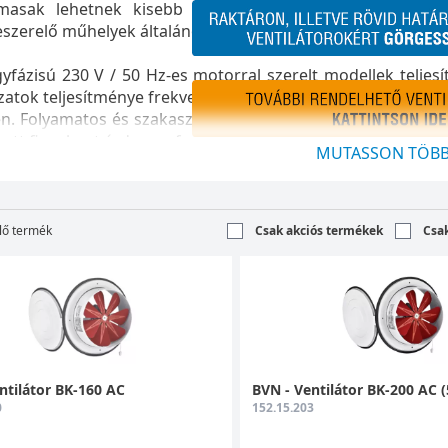
lmasak lehetnek kisebb vagy nagyobb helyiségek, épület
szerelő műhelyek általános szellőztetésére, légcseréjére.
yfázisú 230 V / 50 Hz-es motorral szerelt modellek telje
zatok teljesítménye frekvenciaváltóval, az EC motorral ren
n. Folyamatos és szakaszos üzemeltetésre egyaránt alkal
ott figyelmet érdemes fordítani a hosszabb élettartam ér
MUTASSON TÖBB
lő termék
Csak akciós termékek
Csa
ntilátor BK-160 AC
BVN - Ventilátor BK-200 AC 
0
152.15.203