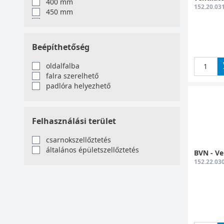
400 mm
152.20.03
0.55 kW
450 mm
0.75 kW
500 mm
0.035 kW
560 mm
0.048 kW
600 mm
Beépíthetőség
0.055 kW
700 mm
0.063 kW
720 mm
oldalfalba
0.085 kW
750 mm
falra szerelhető
0.185 kW
1000 mm
padlóra helyezhető
0.255 kW
1380 mm
Felhasználási terület
csarnokszellőztetés
általános épületszellőztetés
BVN - Ve
152.22.03