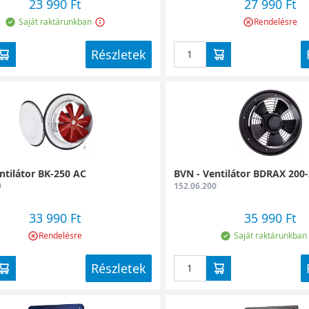
23 990 Ft
27 990 Ft
Saját raktárunkban
Rendelésre
Részletek
ntilátor BK-250 AC
BVN - Ventilátor BDRAX 200-
0
152.06.200
33 990 Ft
35 990 Ft
Rendelésre
Saját raktárunkban
Részletek