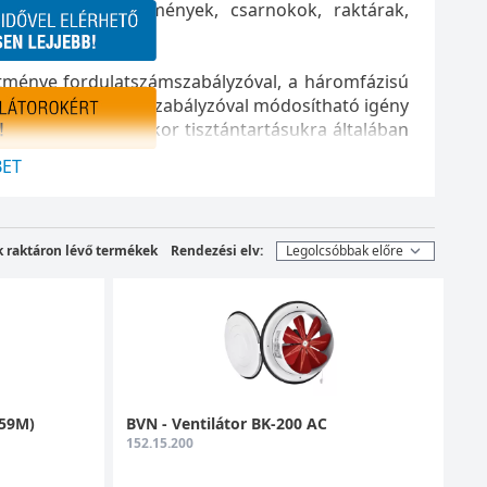
ek, ipari létesítmények, csarnokok, raktárak,
sítménye fordulatszámszabályzóval, a háromfázisú
delkező típusok EC szabályzóval módosítható igény
mazhatók, ugyanakkor tisztántartásukra általában
dekében.
ET
k raktáron lévő termékek
Rendezési elv:
(59M)
BVN - Ventilátor BK-200 AC
152.15.200