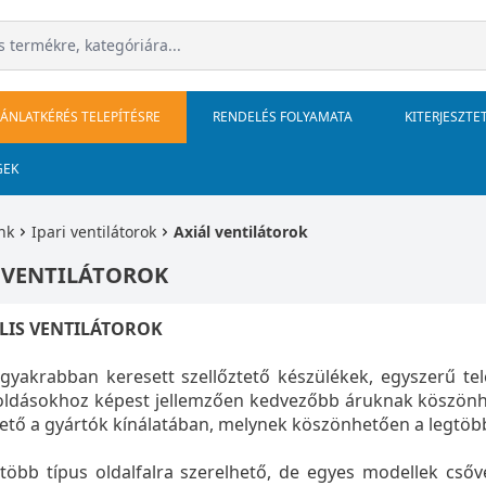
JÁNLATKÉRÉS TELEPÍTÉSRE
RENDELÉS FOLYAMATA
KITERJESZTE
GEK
nk
Ipari ventilátorok
Axiál ventilátorok
 VENTILÁTOROK
LIS VENTILÁTOROK
gyakrabban keresett szellőztető készülékek, egyszerű te
ldásokhoz képest jellemzően kedvezőbb áruknak köszönhet
ető a gyártók kínálatában, melynek köszönhetően a legtöbb 
több típus oldalfalra szerelhető, de egyes modellek csővé