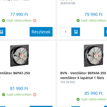
1
263310106
77 990 Ft
79 990 Ft
Saját raktárunkban
Saját raktárunkban
Részletek
ntilátor B6PAT-250
BVN - Ventilátor B6PAM-350 i
0
ventilátor 6 lapáttal 1 fázis
152.20.032
81 990 Ft
85 990 Ft
Saját raktárunkban
Saját raktárunkban