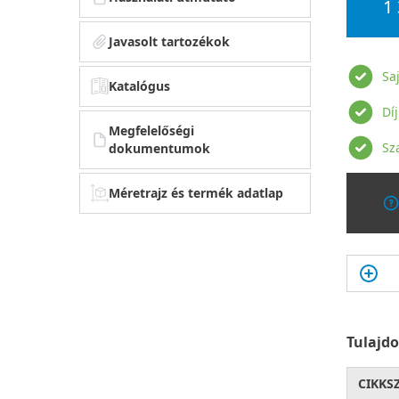
1
Javasolt tartozékok
Sa
Katalógus
Dí
Megfelelőségi
Sz
dokumentumok
Méretrajz és termék adatlap
Tulajd
CIKKS