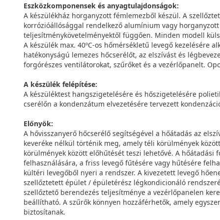
Eszközkomponensek és anyagtulajdonságok:
A készülékház horganyzott fémlemezből készül. A szellőztet
korrózióállósággal rendelkező alumínium vagy horganyzott
teljesítménykövetelményektől függően. Minden modell külső
A készülék max. 40ºC-os hőmérsékletű levegő kezelésére al
hatékonyságú lemezes hőcserélőt, az elszívást és légbevez
forgórészes ventilátorokat, szűrőket és a vezérlőpanelt. O
A készülék felépítése:
A készüléktest hangszigetelésére és hőszigetelésére poliet
cserélőn a kondenzátum elvezetésére tervezett kondenzáció
Előnyök:
A hővisszanyerő hőcserélő segítségével a hőátadás az elszívo
keveréke nélkül történik meg, amely téli körülmények között
körülmények között előhűtését teszi lehetővé. A hőátadási 
felhasználására, a friss levegő fűtésére vagy hűtésére felh
kültéri levegőből nyeri a rendszer. A kivezetett levegő hőe
szellőztetett épület / épületérész légkondicionáló rendszer
szellőztető berendezés teljesítménye a vezérlőpanelen ker
beállítható. A szűrők könnyen hozzáférhetők, amely egyszerű
biztosítanak.