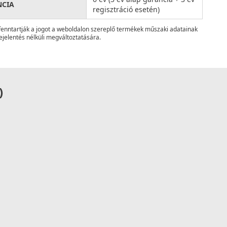
NCIA
regisztráció esetén)
fenntartják a jogot a weboldalon szereplő termékek műszaki adatainak
ejelentés nélküli megváltoztatására.
)