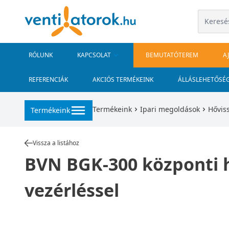
RÓLUNK
KAPCSOLAT
BEMUTATÓTEREM
A
REFERENCIÁK
AKCIÓS TERMÉKEINK
ÁLLÁSLEHETŐSÉ
Termékeink
Ipari megoldások
Hővis
Termékeink
Vissza a listához
BVN BGK-300 központi hő
vezérléssel