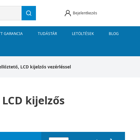
Bejelentkezés
TT GARANCIA
TUDÁSTÁR
LETÖLTÉSEK
BLOG
lőztető, LCD kijelzős vezérléssel
LCD kijelzős