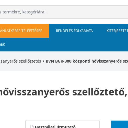
JÁNLATKÉRÉS TELEPÍTÉSRE
RENDELÉS FOLYAMATA
KITERJESZTE
GEK
szanyerős szellőztetés
BVN BGK-300 központi hővisszanyerős szel
visszanyerős szellőztető, 
Használati útmutató