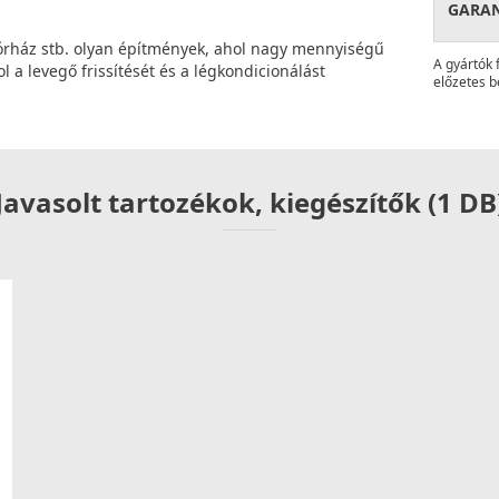
GARA
, kórház stb. olyan építmények, ahol nagy mennyiségű
A gyártók 
 a levegő frissítését és a légkondicionálást
előzetes b
Javasolt tartozékok, kiegészítők (1 DB