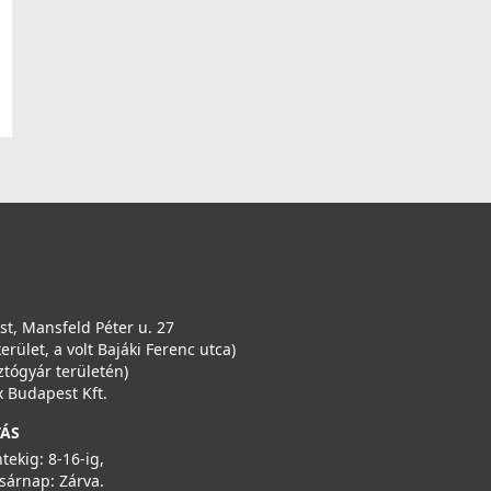
t, Mansfeld Péter u. 27
kerület, a volt Bajáki Ferenc utca)
ztógyár területén)
 Budapest Kft.
TÁS
ntekig: 8-16-ig,
sárnap: Zárva.