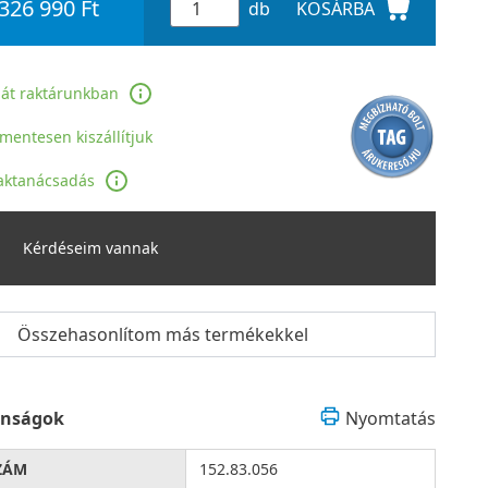
 326 990 Ft
db
KOSÁRBA
ját raktárunkban
jmentesen kiszállítjuk
aktanácsadás
Kérdéseim vannak
Összehasonlítom más termékekkel
onságok
Nyomtatás
ZÁM
152.83.056