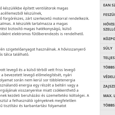
EAN S
ő készülékbe épített ventilátorok magas
 acéllemezből készülnek,
FESZÜ
 forgórészes, zárt szerkezetű motorral rendelkezik.
kalmas. A készülék tartalmazza a magas
HŐVIS
etést biztosító magas hatékonyságú, külső
SZELL
pcióként elektromos fűtőberendezés is rendelhető.
KÖZPO
SÚLY
ilén szigetelőanyagot használnak. A hővisszanyerő
s tálca található.
TELJE
TÖBBS
tt levegő és a külső térből vett friss levegő
 a bevezetett levegő előmelegítését, nyári
VÉDEL
folyamat során nem kerül sor többletenergia
asználandó energia egy részét a beltéri vagy a
ZAJSZ
nergiájának visszanyerése miatt csökkenthető a
ének kezdeti beruházási és üzemeltetési költségei. A
MAX. 
esztül a felhasználói igényeknek megfelelően
TÖBBS
 tisztítási és karbantartási folyamatot