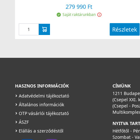
279 990 Ft
Saját raktárunkban
Részletek
HASZNOS INFORMÁCIÓK
CÍMÜNK
1211 Budapes
Adatvédelmi tájékoztató
(Csepel XXI. 
Általános információk
(Csepel - Pos
Multikomplex
OTP vásárlói tájékoztató
ÁSZF
NYITVA TAR
Elállás a szerződéstől
Hétfőtől - Pé
Szombat - Va