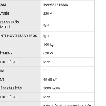
ZÁM
5999531616888
LTSÉG
230 V
SZANYERŐS
igen
ŐZTETÉS
NTI HŐVISSZANYERŐS
igen
160 kg
SÍTMÉNY
620 W
EBESSÉGES
igen
EM
IP-44
INT
49 dB (A)
LÉGSZÁLLÍTÁS
3000 m3/h
EBESSÉGES
igen
6 év (3 év alap garancia + 3 év