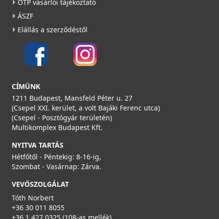
OTP vásárlói tájékoztató
ÁSZF
Elállás a szerződéstől
CÍMÜNK
1211 Budapest, Mansfeld Péter u. 27
(Csepel XXI. kerület, a volt Bajáki Ferenc utca)
(Csepel - Posztógyár területén)
Multikomplex Budapest Kft.
NYITVA TARTÁS
Hétfőtől - Péntekig: 8-16-ig,
Szombat - Vasárnap: Zárva.
VEVŐSZOLGÁLAT
Tóth Norbert
+36 30 011 8055
+36 1 427 0325 (108-as mellék)