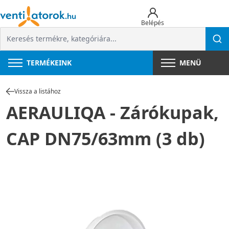
Belépés
TERMÉKEINK
MENÜ
Vissza a listához
AERAULIQA - Zárókupak,
CAP DN75/63mm (3 db)