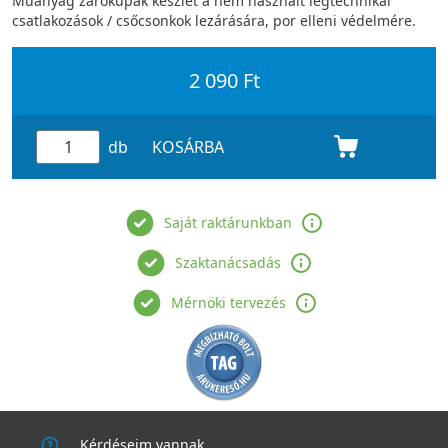
Műanyag zárókupak készlet a nem használt légtechnikai
csatlakozások / csőcsonkok lezárására, por elleni védelmére.
2 090 Ft
db
KOSÁRBA
Saját raktárunkban
Szaktanácsadás
Mérnöki tervezés
Kérdéseim vannak