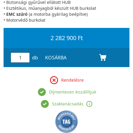
• Biztonsági gyűrűvel ellátott HUB
• Esztétikus, műanyagból készült HUB burkolat
•
EMC szűrő
(a motorba gyárilag beépítve)
• Motorvédő burkolat
2 282 900 Ft
db
KOSÁRBA
Rendelésre
Díjmentesen kiszállítjuk
Szaktanácsadás