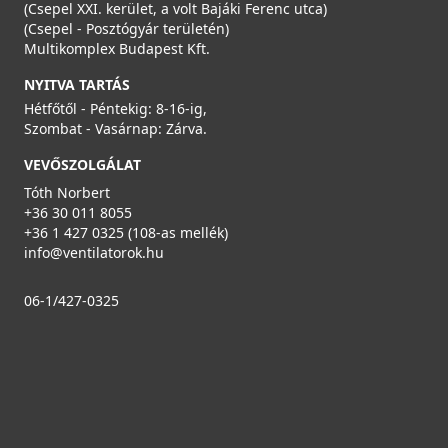
(Csepel XXI. kerület, a volt Bajáki Ferenc utca)
(Csepel - Posztógyár területén)
Multikomplex Budapest Kft.
NYITVA TARTÁS
Hétfőtől - Péntekig: 8-16-ig,
Szombat - Vasárnap: Zárva.
VEVŐSZOLGÁLAT
Tóth Norbert
+36 30 011 8055
+36 1 427 0325 (108-as mellék)
info@ventilatorok.hu
06-1/427-0325