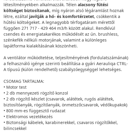
létesítményekben alkalmazzák. Télen
alacsony fűtési
költséget biztosítanak
, míg nyáron alsó légáramlást hoznak
létre, ezáltal
javítják a hő- és komfortérzetet
, csökkentik a
hűtési költségeket. A legnagyobb térfogatáram mérettől
függően 271 717 - 429 464 m3/h között alakul. Rendkívül
csendes és energiatakarékos működését az ún. brushless,
szénkefék nélküli motorjának, valamint a különleges
lapátforma kialakításának köszönheti.
A ventilátor működtetése, teljesítményének (fordulatszámának)
a felhasználó igénye szerinti beállítása a gyári Aerauliqa CTRL-
A típusú (külön rendelhető) szabályzóegységgel lehetséges.
CSOMAG TARTALMA:
• Motor test
• 2 db mennyezeti rögzítő konzol
• 2 db rögzítő készlet (csavarok, alátétek, rugós alátétek,
biztosítóanyák, rögzítőanyák, önmetszőcsavarok, védőkupakok)
• 800 mm-es függesztő rudazat
• Elektromos vezetékezés
• Biztonsági kábelek, karabinerekkel, csavaros rögzítőkkel,
bilincsekkel