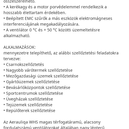
összeszerelhető.
• A kerékagy és a motor porvédelemmel rendelkezik a
hosszabb élettartam érdekében.
• Beépített EMC szűrők a más eszközök elektromágneses
interferenciájának megakadályozására.
• A ventilátor 0 °C és + 50 °C közötti üzemeltetésre
alkalmazható.
ALKALMAZÁSOK:
mennyezetre telepíthető, az alábbi szellőztetési feladatokra
tervezve:
• Csarnokszellőztetés
• Nagyobb várótermek szellőztetése
• Mezőgazdasági üzemek szellőztetése
• Gyártóüzemek szellőztetése
• Bevásárlóközpontok szellőztetése
• Sportcentrumok szellőztetése
• Üvegházak szellőztetése
• Tejüzemek szellőztetése
• Repülőterek szellőztetése
Az Aerauliqa WHS magas térfogatáramú, alacsony
fordulatszámú ventilátorokat általában nagy légterű