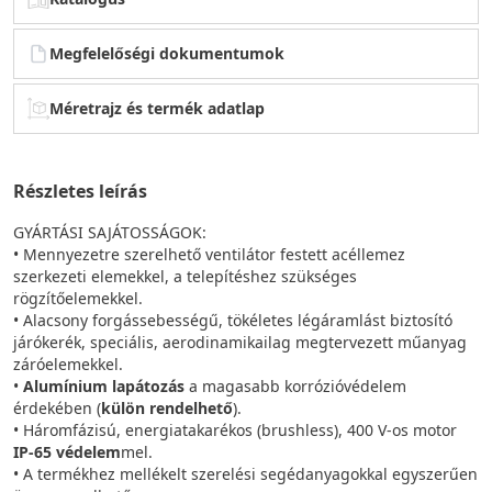
Megfelelőségi dokumentumok
Méretrajz és termék adatlap
Részletes leírás
GYÁRTÁSI SAJÁTOSSÁGOK:
• Mennyezetre szerelhető ventilátor festett acéllemez
szerkezeti elemekkel, a telepítéshez szükséges
rögzítőelemekkel.
• Alacsony forgássebességű, tökéletes légáramlást biztosító
járókerék, speciális, aerodinamikailag megtervezett műanyag
záróelemekkel.
•
Alumínium lapátozás
a magasabb korrózióvédelem
érdekében (
külön rendelhető
).
• Háromfázisú, energiatakarékos (brushless), 400 V-os motor
IP-65 védelem
mel.
• A termékhez mellékelt szerelési segédanyagokkal egyszerűen