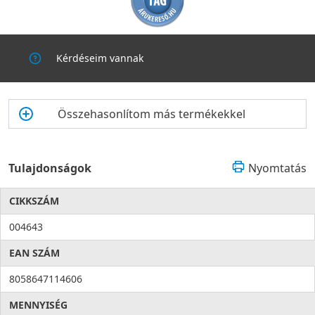
kapcsolatos részletek az ahhoz illesztett Aerauliqa szellőztető
készülék használati útmutatójában találhatók.
Kérdéseim vannak
Összehasonlítom más termékekkel
Tulajdonságok
Nyomtatás
CIKKSZÁM
004643
EAN SZÁM
8058647114606
MENNYISÉG