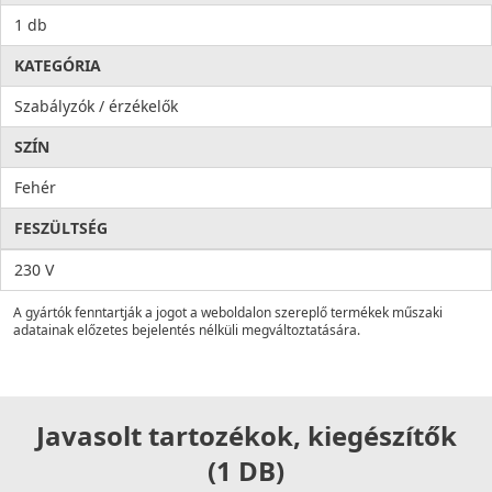
1 db
KATEGÓRIA
Szabályzók / érzékelők
SZÍN
Fehér
FESZÜLTSÉG
230 V
A gyártók fenntartják a jogot a weboldalon szereplő termékek műszaki
adatainak előzetes bejelentés nélküli megváltoztatására.
Javasolt tartozékok, kiegészítők
(1 DB)