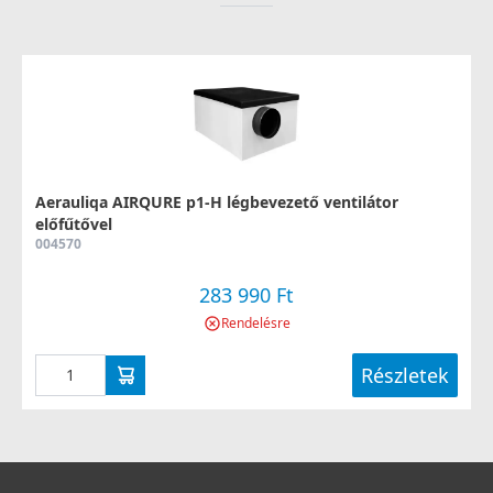
Aerauliqa AIRQURE p1-H légbevezető ventilátor
előfűtővel
004570
283 990 Ft
Rendelésre
Részletek