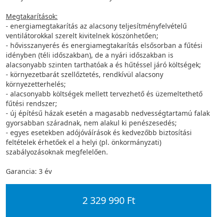
Megtakarítások:
- energiamegtakarítás az alacsony teljesítményfelvételű
ventilátorokkal szerelt kivitelnek köszönhetően;
- hővisszanyerés és energiamegtakarítás elsősorban a fűtési
idényben (téli időszakban), de a nyári időszakban is
alacsonyabb szinten tarthatóak a és hűtéssel járó költségek;
- környezetbarát szellőztetés, rendkívül alacsony
környezetterhelés;
- alacsonyabb költségek mellett tervezhető és üzemeltethető
fűtési rendszer;
- új építésű házak esetén a magasabb nedvességtartamú falak
gyorsabban száradnak, nem alakul ki penészesedés;
- egyes esetekben adójóváírások és kedvezőbb biztosítási
feltételek érhetőek el a helyi (pl. önkormányzati)
szabályozásoknak megfelelően.
Garancia: 3 év
2 329 990 Ft