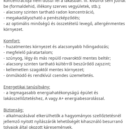
koncentrációja nem dúsul fel a lakásban. ill. kívülről sem juthat
be (formaldehid, illékony szerves vegyületek, stb.);
- alacsony szinten tartható radon koncentráció,
- megakadályozható a penészképződés;
- az optimális minőségű és összetételű levegő, allergénmentes
környezet.
Komfort:
- huzatmentes környezet és alacsonyabb hőingadozás;
- megfelelő páratartalom;
- szúnyog, légy és más repülő rovaroktól mentes beltér;
- alacsony szinten tartható kültérről beszűrődő zajszint;
- kellemetlen szagoktól mentes környezet;
- önműködő és rendkívül csendes üzemeltetés.
Energetikai tanúsítvány:
- a legmagasabb energiahatékonyságú épület és
lakásszellőztetéshez, A vagy A+ energiabesorolással.
Biztonság:
- alkalmazásával elkerülhetők a hagyományos szellőztetésnél
jellemző nyitott nyílászárók lehetőségét kihasználó besurranó
tolvajok által okozott káresemények.