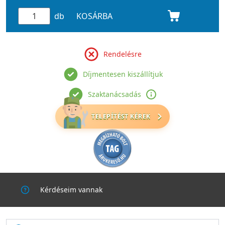
db
KOSÁRBA
Rendelésre
Díjmentesen kiszállítjuk
Szaktanácsadás
TELEPÍTÉST KÉREK
Kérdéseim vannak