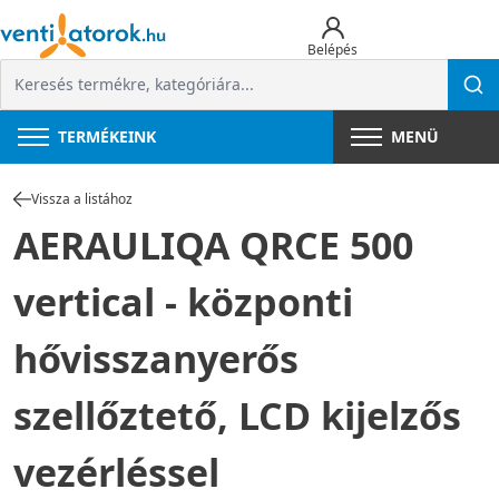
Belépés
TERMÉKEINK
MENÜ
Vissza a listához
AERAULIQA QRCE 500
vertical - központi
hővisszanyerős
szellőztető, LCD kijelzős
vezérléssel