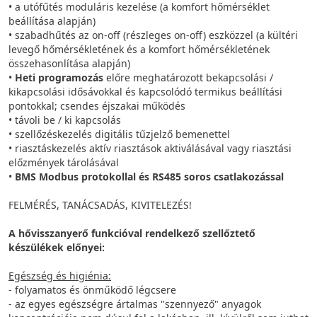
• a utófűtés moduláris kezelése (a komfort hőmérséklet
beállítása alapján)
• szabadhűtés az on-off (részleges on-off) eszközzel (a kültéri
levegő hőmérsékletének és a komfort hőmérsékletének
összehasonlítása alapján)
•
Heti programozás
előre meghatározott bekapcsolási /
kikapcsolási idősávokkal és kapcsolódó termikus beállítási
pontokkal; csendes éjszakai működés
• távoli be / ki kapcsolás
• szellőzéskezelés digitális tűzjelző bemenettel
• riasztáskezelés aktív riasztások aktiválásával vagy riasztási
előzmények tárolásával
•
BMS Modbus protokollal és RS485 soros csatlakozással
FELMÉRÉS, TANÁCSADÁS, KIVITELEZÉS!
A hővisszanyerő funkcióval rendelkező szellőztető
készülékek előnyei:
Egészség és higiénia:
- folyamatos és önműködő légcsere
- az egyes egészségre ártalmas "szennyező" anyagok