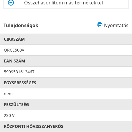
Összehasonlítom más termékekkel
Tulajdonságok
Nyomtatás
CIKKSZÁM
QRCE500V
EAN SZÁM
5999531613467
EGYSEBESSÉGES
nem
FESZÜLTSÉG
230 V
KÖZPONTI HŐVISSZANYERŐS