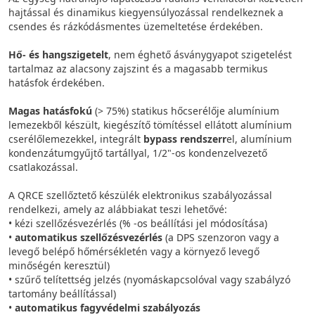
hajtással és dinamikus kiegyensúlyozással rendelkeznek a
csendes és rázkódásmentes üzemeltetése érdekében.
Hő- és hangszigetelt
, nem éghető ásványgyapot szigetelést
tartalmaz az alacsony zajszint és a magasabb termikus
hatásfok érdekében.
Magas hatásfokú
(> 75%) statikus hőcserélője alumínium
lemezekből készült, kiegészítő tömítéssel ellátott alumínium
cserélőlemezekkel, integrált
bypass rendszerr
el, alumínium
kondenzátumgyűjtő tartállyal, 1/2"-os kondenzelvezető
csatlakozással.
A QRCE szellőztető készülék elektronikus szabályozással
rendelkezi, amely az alábbiakat teszi lehetővé:
• kézi szellőzésvezérlés (% -os beállítási jel módosítása)
•
automatikus szellőzésvezérlés
(a DPS szenzoron vagy a
levegő belépő hőmérsékletén vagy a környező levegő
minőségén keresztül)
• szűrő telítettség jelzés (nyomáskapcsolóval vagy szabályzó
tartomány beállítással)
•
automatikus fagyvédelmi szabályozás