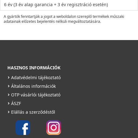
6 év (3 év alap garancia + 3 év regisztráció esetén)
A gyártók fenntartják a jogot a weboldalon szereplő termékek műszaki
adatainak előzetes bejelentés nélküli megváltoztatására.
HASZNOS INFORMÁCIÓK
Adatvédelmi tájékoztató
Általános információk
OTP vásárlói tájékoztató
ÁSZF
Elállás a szerződéstől