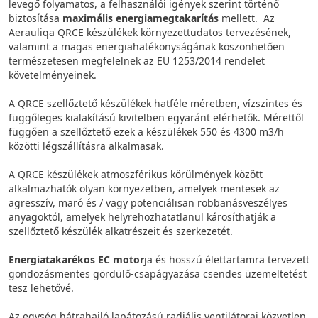
levegő folyamatos, a felhasználói igények szerint történő
biztosítása
maximális energiamegtakarítás
mellett. Az
Aerauliqa QRCE készülékek környezettudatos tervezésének,
valamint a magas energiahatékonyságának köszönhetően
természetesen megfelelnek az EU 1253/2014 rendelet
követelményeinek.
A QRCE szellőztető készülékek hatféle méretben, vízszintes és
függőleges kialakítású kivitelben egyaránt elérhetők. Mérettől
függően a szellőztető ezek a készülékek 550 és 4300 m3/h
közötti légszállításra alkalmasak.
A QRCE készülékek atmoszférikus körülmények között
alkalmazhatók olyan környezetben, amelyek mentesek az
agresszív, maró és / vagy potenciálisan robbanásveszélyes
anyagoktól, amelyek helyrehozhatatlanul károsíthatják a
szellőztető készülék alkatrészeit és szerkezetét.
Energiatakarékos EC motor
ja és hosszú élettartamra tervezett
gondozásmentes gördülő-csapágyazása csendes üzemeltetést
tesz lehetővé.
Az egység hátrahajló lapátozású radiális ventilátorai közvetlen