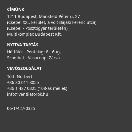
CÍMÜNK
1211 Budapest, Mansfeld Péter u. 27
(Csepel XXI. kerület, a volt Bajáki Ferenc utca)
(Csepel - Posztógyár területén)
Multikomplex Budapest Kft.
NYITVA TARTÁS
Hétfőtől - Péntekig: 8-16-ig,
Szombat - Vasárnap: Zárva.
VEVŐSZOLGÁLAT
Tóth Norbert
+36 30 011 8055
+36 1 427 0325 (108-as mellék)
info@ventilatorok.hu
06-1/427-0325