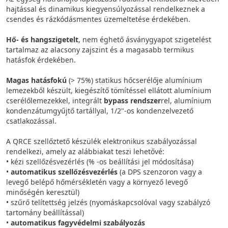
hajtással és dinamikus kiegyensúlyozással rendelkeznek a
csendes és rázkódásmentes üzemeltetése érdekében.
Hő- és hangszigetelt
, nem éghető ásványgyapot szigetelést
tartalmaz az alacsony zajszint és a magasabb termikus
hatásfok érdekében.
Magas hatásfokú
(> 75%) statikus hőcserélője alumínium
lemezekből készült, kiegészítő tömítéssel ellátott alumínium
cserélőlemezekkel, integrált
bypass rendszer
rel, alumínium
kondenzátumgyűjtő tartállyal, 1/2"-os kondenzelvezető
csatlakozással.
A QRCE szellőztető készülék elektronikus szabályozással
rendelkezi, amely az alábbiakat teszi lehetővé:
• kézi szellőzésvezérlés (% -os beállítási jel módosítása)
•
automatikus szellőzésvezérlés
(a DPS szenzoron vagy a
levegő belépő hőmérsékletén vagy a környező levegő
minőségén keresztül)
• szűrő telítettség jelzés (nyomáskapcsolóval vagy szabályzó
tartomány beállítással)
•
automatikus fagyvédelmi szabályozás