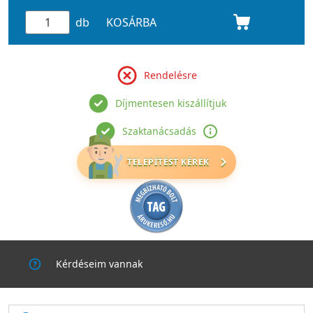
db
KOSÁRBA
Rendelésre
Díjmentesen kiszállítjuk
Szaktanácsadás
TELEPÍTÉST KÉREK
Kérdéseim vannak