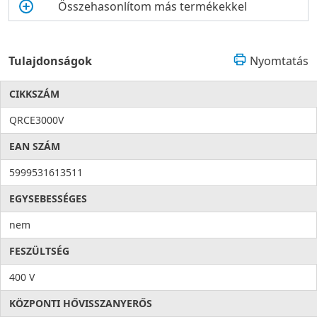
Összehasonlítom más termékekkel
Tulajdonságok
Nyomtatás
CIKKSZÁM
QRCE3000V
EAN SZÁM
5999531613511
EGYSEBESSÉGES
nem
FESZÜLTSÉG
400 V
KÖZPONTI HŐVISSZANYERŐS