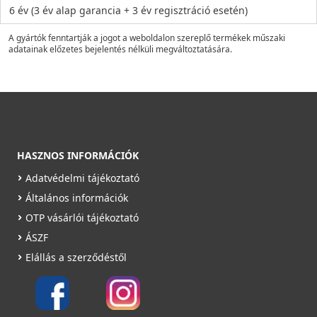
6 év (3 év alap garancia + 3 év regisztráció esetén)
A gyártók fenntartják a jogot a weboldalon szereplő termékek műszaki
adatainak előzetes bejelentés nélküli megváltoztatására.
HASZNOS INFORMÁCIÓK
Adatvédelmi tájékoztató
Általános információk
OTP vásárlói tájékoztató
ÁSZF
Elállás a szerződéstől