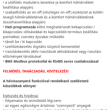
• a utófűtés moduláris kezelése (a komfort hőmérséklet
beállítása alapján)
• szabadhűtés az on-off (részleges on-off) eszközzel (a kültéri
levegő hőmérsékletének és a komfort hőmérsékletének
összehasonlítása alapján)
•
Heti programozás
előre meghatározott bekapcsolási /
kikapcsolási idősávokkal és kapcsolódó termikus beállítási
pontokkal; csendes éjszakai működés
• távoli be / ki kapcsolás
• szellőzéskezelés digitális tűzjelző bemenettel
• riasztáskezelés aktív riasztások aktiválásával vagy riasztási
előzmények tárolásával
•
BMS Modbus protokollal és RS485 soros csatlakozással
FELMÉRÉS, TANÁCSADÁS, KIVITELEZÉS!
A hővisszanyerő funkcióval rendelkező szellőztető
készülékek előnyei:
Egészség és higiénia:
- folyamatos és önműködő légcsere
- az egyes egészségre ártalmas "szennyező" anyagok