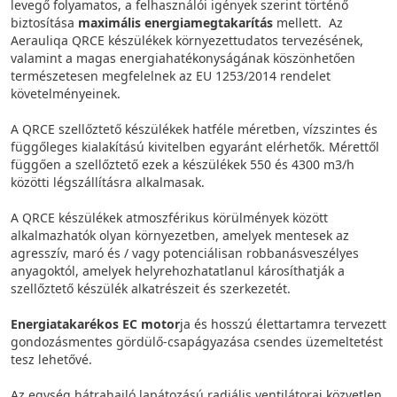
levegő folyamatos, a felhasználói igények szerint történő
biztosítása
maximális energiamegtakarítás
mellett. Az
Aerauliqa QRCE készülékek környezettudatos tervezésének,
valamint a magas energiahatékonyságának köszönhetően
természetesen megfelelnek az EU 1253/2014 rendelet
követelményeinek.
A QRCE szellőztető készülékek hatféle méretben, vízszintes és
függőleges kialakítású kivitelben egyaránt elérhetők. Mérettől
függően a szellőztető ezek a készülékek 550 és 4300 m3/h
közötti légszállításra alkalmasak.
A QRCE készülékek atmoszférikus körülmények között
alkalmazhatók olyan környezetben, amelyek mentesek az
agresszív, maró és / vagy potenciálisan robbanásveszélyes
anyagoktól, amelyek helyrehozhatatlanul károsíthatják a
szellőztető készülék alkatrészeit és szerkezetét.
Energiatakarékos EC motor
ja és hosszú élettartamra tervezett
gondozásmentes gördülő-csapágyazása csendes üzemeltetést
tesz lehetővé.
Az egység hátrahajló lapátozású radiális ventilátorai közvetlen