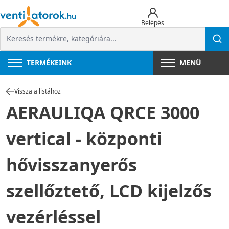
Belépés
TERMÉKEINK
MENÜ
Vissza a listához
AERAULIQA QRCE 3000
vertical - központi
hővisszanyerős
szellőztető, LCD kijelzős
vezérléssel