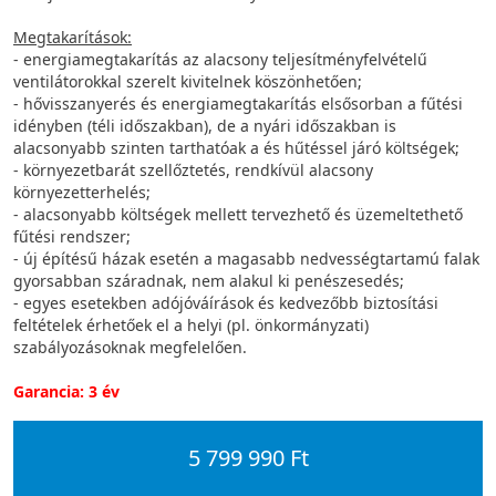
Megtakarítások:
- energiamegtakarítás az alacsony teljesítményfelvételű
ventilátorokkal szerelt kivitelnek köszönhetően;
- hővisszanyerés és energiamegtakarítás elsősorban a fűtési
idényben (téli időszakban), de a nyári időszakban is
alacsonyabb szinten tarthatóak a és hűtéssel járó költségek;
- környezetbarát szellőztetés, rendkívül alacsony
környezetterhelés;
- alacsonyabb költségek mellett tervezhető és üzemeltethető
fűtési rendszer;
- új építésű házak esetén a magasabb nedvességtartamú falak
gyorsabban száradnak, nem alakul ki penészesedés;
- egyes esetekben adójóváírások és kedvezőbb biztosítási
feltételek érhetőek el a helyi (pl. önkormányzati)
szabályozásoknak megfelelően.
Garancia: 3 év
5 799 990 Ft