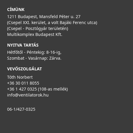
CÍMÜNK
1211 Budapest, Mansfeld Péter u. 27
(Csepel XXI. kerület, a volt Bajáki Ferenc utca)
(Csepel - Posztógyár területén)
Multikomplex Budapest Kft.
NYITVA TARTÁS
Hétfőtől - Péntekig: 8-16-ig,
Szombat - Vasárnap: Zárva.
VEVŐSZOLGÁLAT
Tóth Norbert
+36 30 011 8055
+36 1 427 0325 (108-as mellék)
info@ventilatorok.hu
06-1/427-0325