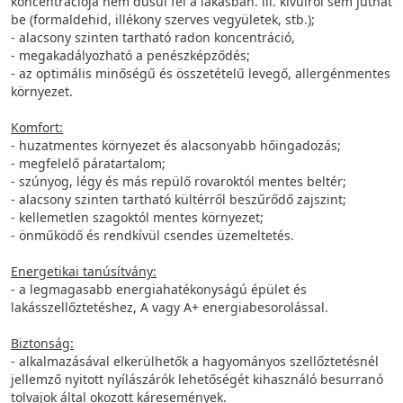
koncentrációja nem dúsul fel a lakásban. ill. kívülről sem juthat
be (formaldehid, illékony szerves vegyületek, stb.);
- alacsony szinten tartható radon koncentráció,
- megakadályozható a penészképződés;
- az optimális minőségű és összetételű levegő, allergénmentes
környezet.
Komfort:
- huzatmentes környezet és alacsonyabb hőingadozás;
- megfelelő páratartalom;
- szúnyog, légy és más repülő rovaroktól mentes beltér;
- alacsony szinten tartható kültérről beszűrődő zajszint;
- kellemetlen szagoktól mentes környezet;
- önműködő és rendkívül csendes üzemeltetés.
Energetikai tanúsítvány:
- a legmagasabb energiahatékonyságú épület és
lakásszellőztetéshez, A vagy A+ energiabesorolással.
Biztonság:
- alkalmazásával elkerülhetők a hagyományos szellőztetésnél
jellemző nyitott nyílászárók lehetőségét kihasználó besurranó
tolvajok által okozott káresemények.